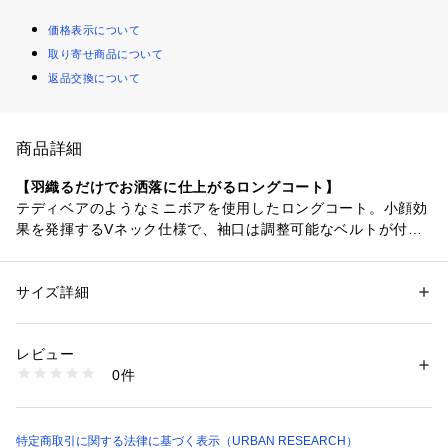
価格表示について
取り寄せ商品について
返品交換について
商品詳細
【羽織るだけでお洒落に仕上がるロングコート】
テディベアのようなミニボアを使用したロングコート。小顔効
果を発揮するVネック仕様で、袖口は調整可能なベルトが付い
ており、丸みのあるシルエットに変化できます。防寒対策がで
きるロング丈ながらも、サイドスリットが入っているので抜け
感も叶えます。
サイズ詳細
性別：
レディース
カテゴリー：
ファッション
 ＞ 
アウター
 ＞ 
その他アウター
素材：表地 : ポリエステル100%裏地 : ポリエステル100%
【2025 Autumn/Winter】【25AW】
生産国：中国
レビュー
洗濯：-
0件
※この商品は、毛足のあるデリケートな素材を使用してます。
※詳しい洗濯方法については、商品の品質表示タグをご覧ください
商品番号：
1650000132329 
（モール）
そのため、着用やクリーニングなどの繰り返しなどによって毛
KBA7-27R230 （ショップ）
乱れが生じたり、多少の毛抜けや毛羽立ちができ、他の衣類等
に付着することがありますので、ご注意ください。 
特定商取引に関する法律に基づく表示（URBAN RESEARCH）