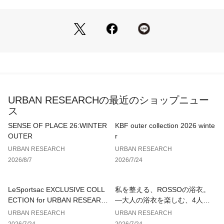
総重量 : 約1250g
※商品画像は、光の当たり具合やパソコンなどの閲覧環境によ
り、実際の色味と異なって見える場合がございます。予めご了
承ください。
※商品の色味の目安は、商品単体の画像をご参照ください。
▼お気に入り登録のおすすめ▼
URBAN RESEARCHの最近のショップニュー
お気に入り登録された商品は、マイページにて現在の価格情報
ス
や在庫状況の確認が可能です。
お買い物リストの管理にぜひご利用ください。
SENSE OF PLACE 26:WINTER
KBF outer collection 2026 winte
OUTER
r
素材感
URBAN RESEARCH
URBAN RESEARCH
透け感 : なし
2026/8/7
2026/7/24
伸縮性 : なし
裏地 : あり
光沢 : なし
LeSportsac EXCLUSIVE COLL
私を整える、ROSSOの浴衣。
ポケット : あり
ECTION for URBAN RESEARC
—大人の浴衣を楽しむ、4人のT
H
IPS—
URBAN RESEARCH
URBAN RESEARCH
2026/7/24
2026/7/24