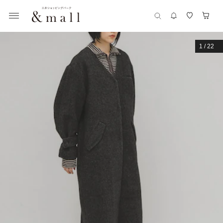
1
/
22