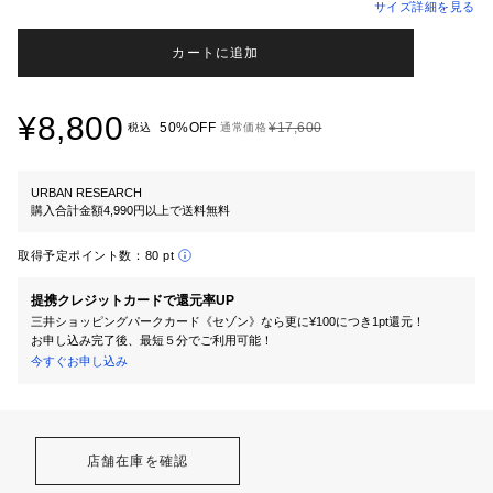
サイズ詳細を見る
カートに追加
¥8,800
50%OFF
¥17,600
税込
通常価格
URBAN RESEARCH
購入合計金額4,990円以上で送料無料
取得予定ポイント数：
80 pt
提携クレジットカードで還元率UP
三井ショッピングパークカード《セゾン》なら更に¥100につき1pt還元！
お申し込み完了後、最短５分でご利用可能！
今すぐお申し込み
店舗在庫を確認