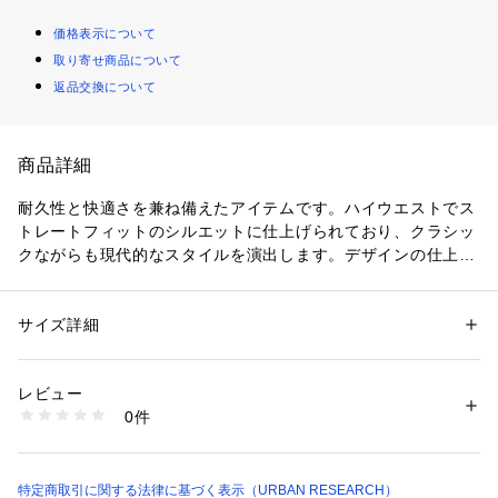
価格表示について
取り寄せ商品について
返品交換について
商品詳細
耐久性と快適さを兼ね備えたアイテムです。ハイウエストでス
トレートフィットのシルエットに仕上げられており、クラシッ
クながらも現代的なスタイルを演出します。デザインの仕上げ
として、バックヨークを施すことで美しいフィット感を実現
し、ヒップポケットにはブランドを象徴する織りのスクエアラ
ベルがあしらわれています。シンプルながらも細部にこだわっ
サイズ詳細
性別：
レディース
たデザインで、幅広いスタイリングに対応する一着です。
カテゴリー：
ファッション
 ＞ 
パンツ
 ＞ 
デニムパンツ
素材：表地 : 綿100%ポケット裏地 : 綿65% ポリエステル35%
生産国：チュニジア
レビュー
【Carhartt / カーハート】
洗濯：-
0件
カーハートは、アメリカで古くから愛されているワークウェア
※詳しい洗濯方法については、商品の品質表示タグをご覧ください
商品番号：
1650000130845 
（モール）
ブランド
LWA6-I031920 （ショップ）
。 頑丈な作りとシンプルなデザインの製品で若者を中心に人
気がある
特定商取引に関する法律に基づく表示（URBAN RESEARCH）