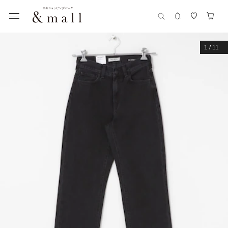
1
/
11