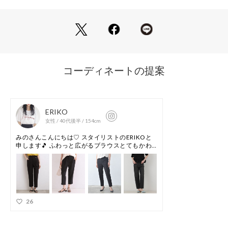
。ペインターパンツやオーバーオールが特に有名
。近年ではヨーロッパラインのUKカーハートの販売も行って
いる
。日本の直営店ではUKカーハートを中心に販売している
【2025 Autumn/Winter】【25AW】
※商品画像は、光の当たり具合やパソコンなどの閲覧環境によ
り、実際の色味と異なって見える場合がございます。予めご了
承ください。
※商品の色味の目安は、商品単体の画像をご参照ください。
▼お気に入り登録のおすすめ▼
お気に入り登録された商品は、マイページにて現在の価格情報
や在庫状況の確認が可能です。
お買い物リストの管理にぜひご利用ください。
素材感
透け感 : なし
伸縮性 : なし