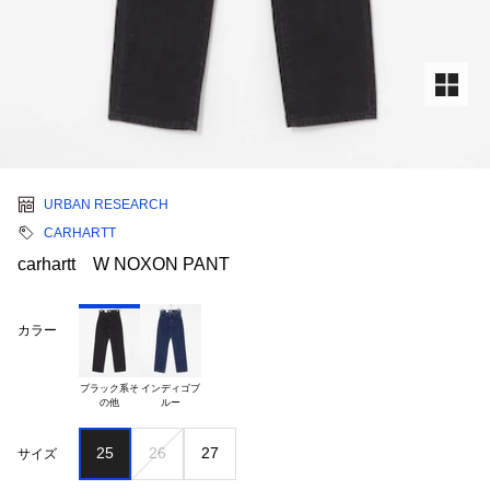
URBAN RESEARCH
CARHARTT
carhartt W NOXON PANT
カラー
ブラック系そ

インディゴブ

25
26
27
サイズ