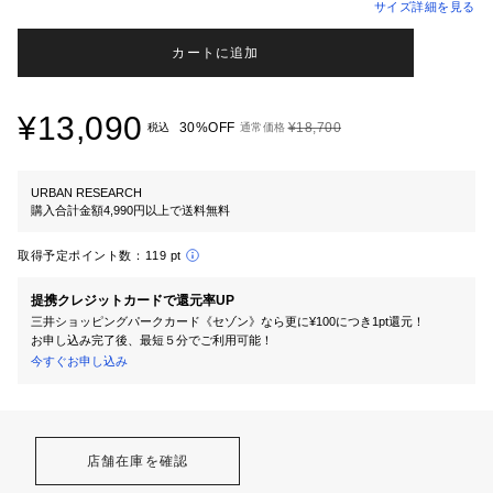
サイズ詳細を見る
カートに追加
¥13,090
30%OFF
¥18,700
税込
通常価格
URBAN RESEARCH
購入合計金額4,990円以上で送料無料
取得予定ポイント数：
119 pt
提携クレジットカードで還元率UP
三井ショッピングパークカード《セゾン》なら更に¥100につき1pt還元！
お申し込み完了後、最短５分でご利用可能！
今すぐお申し込み
店舗在庫を確認