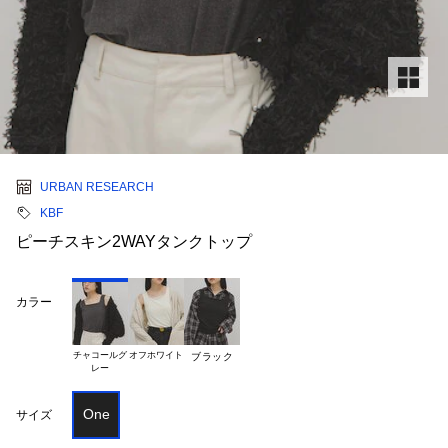
URBAN RESEARCH
KBF
ピーチスキン2WAYタンクトップ
カラー
チャコールグ

オフホワイト
ブラック
One
サイズ