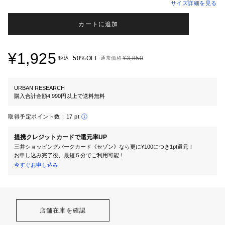
サイズ詳細を見る
カートに追加
¥1,925
50%OFF
¥3,850
税込
通常価格
URBAN RESEARCH
購入合計金額4,990円以上で送料無料
取得予定ポイント数：
17 pt
提携クレジットカードで還元率UP
三井ショッピングパークカード《セゾン》なら更に¥100につき1pt還元！
お申し込み完了後、最短５分でご利用可能！
今すぐお申し込み
店舗在庫を確認