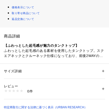
価格表示について
取り寄せ商品について
返品交換について
商品詳細
【ふわっとした起毛感が魅力のタンクトップ】
ふわっとした起毛感のある素材を使用したタンクトップ。スク
エアネックとクルーネック仕様になっており、前後2WAYの着
用が可能です。程よいフィット感なので、ワイドパンツやスカ
ートまで合わせていただけます。
サイズ詳細
性別：
レディース
【2025 Autumn/Winter】【25AW】
カテゴリー：
ファッション
 ＞ 
トップス
 ＞ 
タンクトップ
素材：レーヨン67% アクリル23% ポリウレタン10%
生産国：中国
レビュー
※商品画像は、光の当たり具合やパソコンなどの閲覧環境によ
洗濯：-
0件
り、実際の色味と異なって見える場合がございます。予めご了
※詳しい洗濯方法については、商品の品質表示タグをご覧ください
商品番号：
1650000130742 
（モール）
承ください。
KBA7-21J240 （ショップ）
※商品の色味の目安は、商品単体の画像をご参照ください。
特定商取引に関する法律に基づく表示（URBAN RESEARCH）