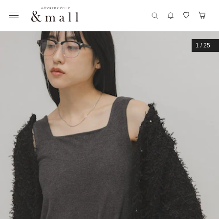
1
/
25