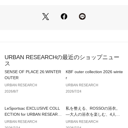
▼お気に入り登録のおすすめ▼
お気に入り登録された商品は、マイページにて現在の価格情報
や在庫状況の確認が可能です。
お買い物リストの管理にぜひご利用ください。
素材感
透け感 : ややあり(OFF)
伸縮性 : あり
裏地 : なし
URBAN RESEARCHの最近のショップニュー
光沢 : なし
ス
ポケット : なし
SENSE OF PLACE 26:WINTER
KBF outer collection 2026 winte
OUTER
r
URBAN RESEARCH
URBAN RESEARCH
2026/8/7
2026/7/24
LeSportsac EXCLUSIVE COLL
私を整える、ROSSOの浴衣。
ECTION for URBAN RESEARC
—大人の浴衣を楽しむ、4人のT
H
IPS—
URBAN RESEARCH
URBAN RESEARCH
2026/7/24
2026/7/24