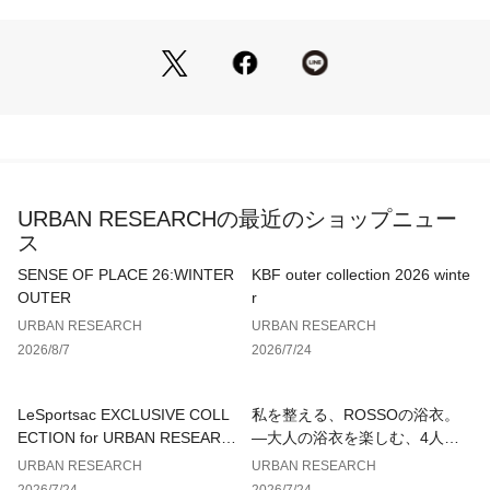
防水性 : 5気圧防水
電池寿命 : 約3年
※商品画像は、光の当たり具合やパソコンなどの閲覧環境によ
り、実際の色味と異なって見える場合がございます。予めご了
承ください。
※商品の色味の目安は、商品単体の画像をご参照ください。
▼お気に入り登録のおすすめ▼
URBAN RESEARCHの最近のショップニュー
お気に入り登録された商品は、マイページにて現在の価格情報
ス
や在庫状況の確認が可能です。
お買い物リストの管理にぜひご利用ください。
SENSE OF PLACE 26:WINTER
KBF outer collection 2026 winte
OUTER
r
URBAN RESEARCH
URBAN RESEARCH
2026/8/7
2026/7/24
LeSportsac EXCLUSIVE COLL
私を整える、ROSSOの浴衣。
ECTION for URBAN RESEARC
—大人の浴衣を楽しむ、4人のT
H
IPS—
URBAN RESEARCH
URBAN RESEARCH
2026/7/24
2026/7/24