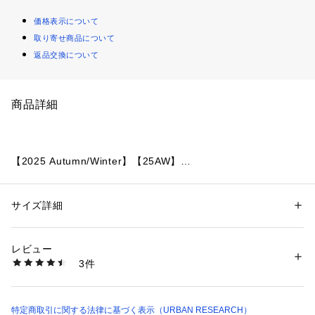
価格表示について
取り寄せ商品について
返品交換について
商品詳細
【2025 Autumn/Winter】【25AW】
※販売時に内蔵されている電池は、メーカーでの動作確認用モ
ニター電池でございます。お買い上げいただくまでの期間にも
サイズ詳細
性別：
レディース
電池はある程度消耗するものでご購入時までに電池がもたない
カテゴリー：
ファッション
 ＞ 
腕時計・アクセサリー
 ＞ 
腕時計
素材：ケース・ベゼル : 樹脂バンド : 樹脂バンドガラス : 樹脂ガラス
場合もございます。あらかじめご了承ください。
生産国：中国
レビュー
※電池交換は保証期間内でも有償となります。
洗濯：-
3件
※商品お届けの際の納品書は、お買上日を証明する書類とし
※詳しい洗濯方法については、商品の品質表示タグをご覧ください
商品番号：
1650000128884 
（モール）
て、保証書と共に大切に保管してください。
DWA6-LW204 （ショップ）
総重量 : 約24g
特定商取引に関する法律に基づく表示（URBAN RESEARCH）