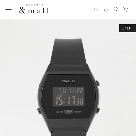
1
/
11