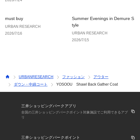
お買い物リストの管理に是非ご利用下さい。
must buy
Summer Evenings in Demure S
tyle
URBAN RESEARCH
URBAN RESEARCH
2026/7/16
2026/7/15
URBANRESEARCH
ファッション
アウター
ダウン・中綿コート
YOSOOU Shawl Back Gather Coat
三井ショッピングパークアプリ
全国の三井ショッピングパークポイント対象施設でご利用できるアプ
リ
三井ショッピングパークポイント