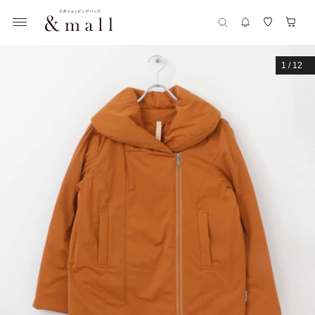
1
/
12