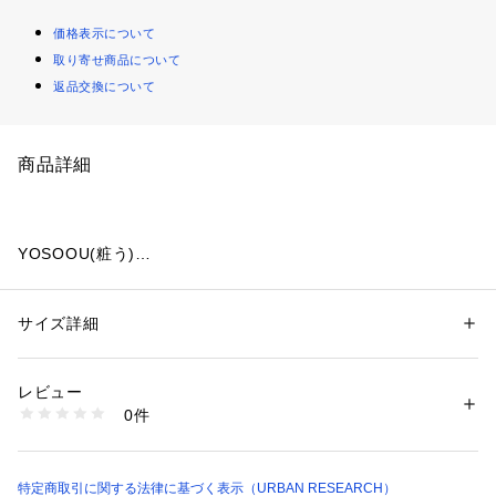
価格表示について
取り寄せ商品について
返品交換について
商品詳細
YOSOOU(粧う)
「あなたを 優しく 美しく 軽く 包み込む。 凛とした あなたを
 着飾る 粧い。」 をコンセプトとしたダウンウェアブランド。
 スタイリッシュで都会的、街で着るためのスタンダードなダ
サイズ詳細
性別：
レディース
ウンウェアを提案しています。製品は、「Dual Flex」という
カテゴリー：
ファッション
 ＞ 
アウター
 ＞ 
ダウン・中綿コート
素材：表地 : ポリエステル100%(裏面ポリウレタンラミネート加工)裏地 : 
従来の軽さ暖かさに加え130%の伸縮性と水洗いを可能にした
ポリエステル100%(裏面ポリウレタンラミネート加工)詰め物 : ダウン9
レビュー
 新素材を使用。
0％ フェザー10％
0件
生産国：中国
洗濯：-
2019-20シーズンの新作です。昨年から引き続き人気のバック
※詳しい洗濯方法については、商品の品質表示タグをご覧ください
シャンデザインをダウンにも取り入れました。前から見るとシ
商品番号：
1650000127933 
（モール）
ンプルなショールカラーですが、後にたっぷりのギャザーが入
特定商取引に関する法律に基づく表示（URBAN RESEARCH）
YO912060-UL97 （ショップ）