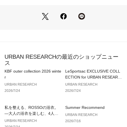
っているので着るだけで最新のコーディネイトが完成します。
流行りのマキシスカートは冬のハーフコートとはなかなか合わ
せづらいアイテムですが、こちらのコートは裾にかけてタイト
なシルエットにしているのできれいなマーメイドラインが出て
着ぶくれしません。もちろんパンツでもOK。逆開のファスナ
ーで歩きにくさもありません。ボリュームのある襟やハーフ丈
で防寒性もバッチリなのでこの冬大活躍すること間違いなしで
す。 
URBAN RESEARCHの最近のショップニュー
※商品の特性上、縫い目部分からダウンやフェザー、中綿など
ス
の詰め物が出ることがありますので、ご注意ください。
※雨や雪に濡れたときは、濡れたまま長時間放置すると臭いの
KBF outer collection 2026 winte
LeSportsac EXCLUSIVE COLL
出ることがありますので早めに十分乾燥させてください。
r
ECTION for URBAN RESEARC
※その他お取り扱いに関しましては、商品に付属のアテンショ
H
URBAN RESEARCH
URBAN RESEARCH
ンタグをご覧ください。
2026/7/24
2026/7/24
総重量 : 約840g
私を整える、ROSSOの浴衣。
Summer Recommend
▼お気に入り登録のおすすめ▼
—大人の浴衣を楽しむ、4人のT
URBAN RESEARCH
お気に入り登録商品は、マイページにて現在の価格情報や在庫
IPS—
URBAN RESEARCH
2026/7/16
状況の確認が可能です。
2026/7/24