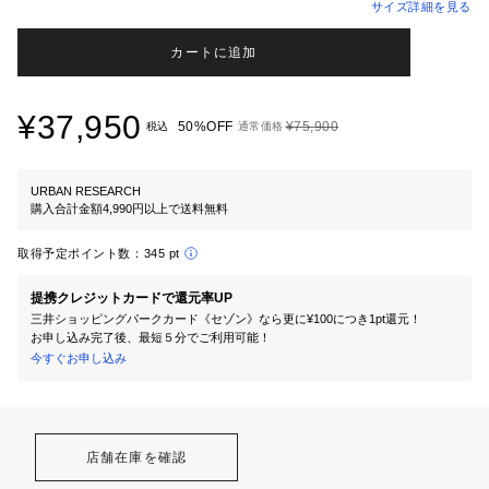
サイズ詳細を見る
カートに追加
¥37,950
50%OFF
¥75,900
税込
通常価格
URBAN RESEARCH
購入合計金額4,990円以上で送料無料
取得予定ポイント数：
345 pt
提携クレジットカードで還元率UP
三井ショッピングパークカード《セゾン》なら更に¥100につき1pt還元！
お申し込み完了後、最短５分でご利用可能！
今すぐお申し込み
店舗在庫を確認