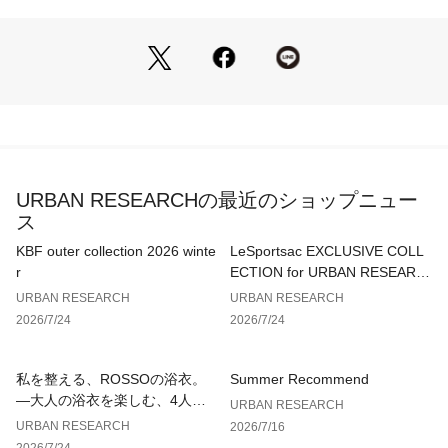
▼お気に入り登録のおすすめ▼
お気に入り登録商品は、マイページにて現在の価格情報や在庫
状況の確認が可能です。
お買い物リストの管理に是非ご利用下さい。
素材感
透け感 : なし
伸縮性 : あり
URBAN RESEARCHの最近のショップニュー
裏地 : なし
ス
光沢 : なし
ポケット : なし
KBF outer collection 2026 winte
LeSportsac EXCLUSIVE COLL
r
ECTION for URBAN RESEARC
H
URBAN RESEARCH
URBAN RESEARCH
2026/7/24
2026/7/24
私を整える、ROSSOの浴衣。
Summer Recommend
—大人の浴衣を楽しむ、4人のT
URBAN RESEARCH
IPS—
URBAN RESEARCH
2026/7/16
2026/7/24