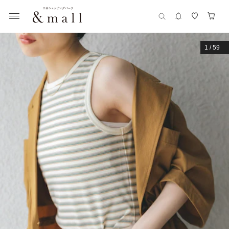
1
/
59