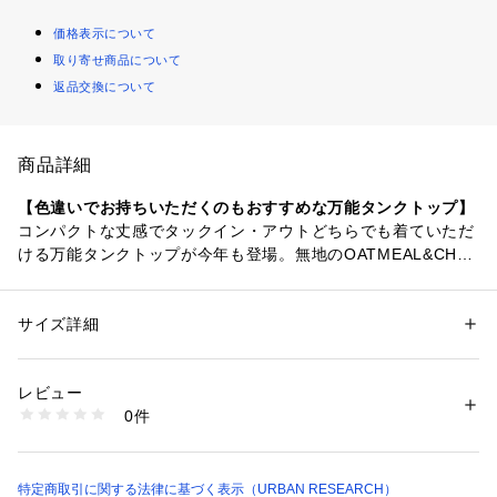
価格表示について
取り寄せ商品について
返品交換について
商品詳細
【色違いでお持ちいただくのもおすすめな万能タンクトップ】
コンパクトな丈感でタックイン・アウトどちらでも着ていただ
ける万能タンクトップが今年も登場。無地のOATMEAL&CHA
RCOAL、少し懐かしさのあるボーダーの4色展開です。様々な
スタイリングに合わせやすく、お色違いでお持ちいただくのも
おすすめです。
サイズ詳細
性別：
レディース
カテゴリー：
ファッション
 ＞ 
トップス
 ＞ 
タンクトップ
素材：綿95% ポリウレタン5%
【2025 Spring/Summer】【25SS】
生産国：中国
レビュー
洗濯：-
0件
※商品画像は、光の当たり具合やパソコンなどの閲覧環境によ
※詳しい洗濯方法については、商品の品質表示タグをご覧ください
商品番号：
1650000126664 
（モール）
り、実際の色味と異なって見える場合がございます。予めご了
KBA5-21J180 （ショップ）
承ください。
※商品の色味の目安は、商品単体の画像をご参照ください。
特定商取引に関する法律に基づく表示（URBAN RESEARCH）