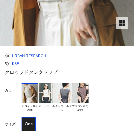
URBAN RESEARCH
KBF
クロップドタンクトップ
カラー
ホワイト系そ

オートミール
チャコールグ

ブラウン系そ

One
サイズ