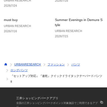
URBAN RESEARCH
2026/7/16
裏地 : なし
2026/7/24
光沢 : なし
ポケット : あり
must buy
Summer Evenings in Demure S
tyle
URBAN RESEARCH
URBAN RESEARCH
2026/7/16
2026/7/15
URBANRESEARCH
ファッション
パンツ
ロングパンツ
『セットアップ対応』『速乾』クイックドライタックテーパードパンツ
II
三井ショッピングパークアプリ
全国の三井ショッピングパークポイント対象施設でご利用できるアプ
リ