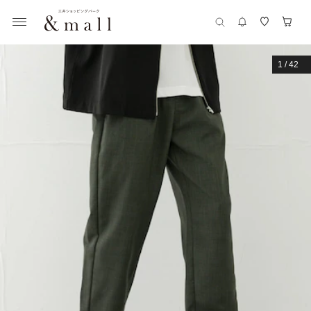
1
/
42