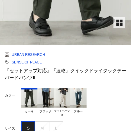
URBAN RESEARCH
SENSE OF PLACE
『セットアップ対応』『速乾』クイックドライタックテー
パードパンツII
カラー
ライトベージ

カーキ
ブラック
ブルー
S
M
L
サイズ