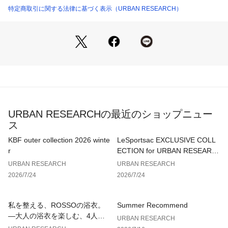
いただけます。
特定商取引に関する法律に基づく表示（URBAN RESEARCH）
material
さらりとした着心地の速乾生地を使用。快適な着心地が続きま
す。
【2025 Spring/Summer】【25SS】
※商品画像は、光の当たり具合やパソコンなどの閲覧環境によ
り、実際の色味と異なって見える場合がございます。予めご了
URBAN RESEARCHの最近のショップニュー
承ください。
ス
※商品の色味の目安は、商品単体の画像をご参照ください。
KBF outer collection 2026 winte
LeSportsac EXCLUSIVE COLL
▼お気に入り登録のおすすめ▼
r
ECTION for URBAN RESEARC
お気に入り登録商品は、マイページにて現在の価格情報や在庫
H
URBAN RESEARCH
URBAN RESEARCH
状況の確認が可能です。
2026/7/24
2026/7/24
お買い物リストの管理に是非ご利用下さい。
素材感
私を整える、ROSSOの浴衣。
Summer Recommend
透け感 : ややあり(GREIGE)
—大人の浴衣を楽しむ、4人のT
URBAN RESEARCH
伸縮性 : なし
IPS—