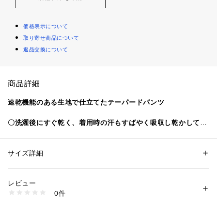
価格表示について
取り寄せ商品について
返品交換について
商品詳細
速乾機能のある生地で仕立てたテーパードパンツ
〇洗濯後にすぐ乾く、着用時の汗もすばやく吸収し乾かしてく
れる速乾生地
〇すっきりと着用できるテーパードシルエット
〇ウエスト後ろゴム、ドローコード付きのイージー仕様
サイズ詳細
性別：
メンズ
カテゴリー：
ファッション
 ＞ 
パンツ
 ＞ 
ロングパンツ
素材：ポリエステル100%
styling
生産国：中国
レビュー
AAA5-13C135        クイックドライレギュラーカラーショート
洗濯：-
0件
スリーブシャツIIとセットアップで着用していただけます。セ
※詳しい洗濯方法については、商品の品質表示タグをご覧ください
商品番号：
1650000125422 
（モール）
ットアップでなくてもきれい目アイテムとの相性が良く、きれ
AAA5-14C133 （ショップ）
いめカットソーやシャツ、ポロシャツなどと相性よく合わせて