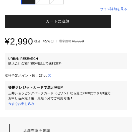
サイズ詳細を見る
カートに追加
¥2,990
45%OFF
¥5,500
税込
通常価格
URBAN RESEARCH
購入合計金額4,990円以上で送料無料
取得予定ポイント数：
27 pt
提携クレジットカードで還元率UP
三井ショッピングパークカード《セゾン》なら更に¥100につき1pt還元！
お申し込み完了後、最短５分でご利用可能！
今すぐお申し込み
店舗在庫を確認