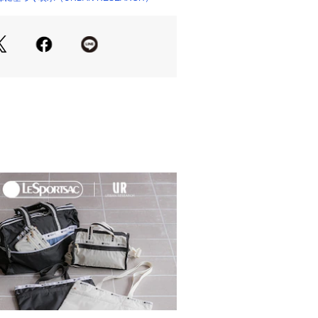
あり》
2　イージーケアサスペンダーパンツ
展開あり》
5　『WEB/一部店舗限定』イージーケアサ
IDS)
inter】
す。採寸表をご参照ください。
の当たり具合やパソコンなどの閲覧環
色味と異なって見える場合がございま
ださい。
安は、商品単体の画像をご参照くださ