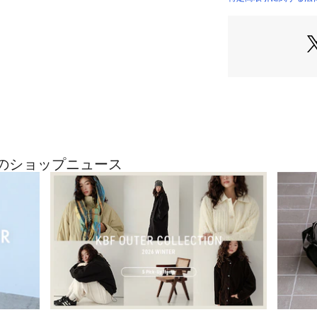
《WOMENS展開
DR36-24T20
《ジュニアサイズ
DR36-36B21
スペンダーパンツ(K
【2023 Autumn/W
[サイズ]
最近のショップニュース
105=100～110cm
120=115～125cm
135=130～140cm
※サイズは目安で
※商品画像は、光
境により、実際の
す。予めご了承く
※商品の色味の目
い。