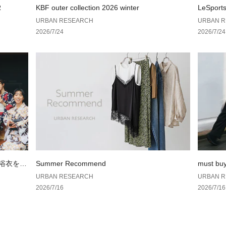
R
KBF outer collection 2026 winter
LeSport
▼お気に入り登録
AN RES
URBAN RESEARCH
URBAN 
お気に入り登録商
2026/7/24
2026/7/24
や在庫状況の確認
お買い物リストの
透け感：なし
伸縮性：なし
裏地：なし
光沢：なし
ポケット：あり
の浴衣を楽
Summer Recommend
must bu
URBAN RESEARCH
URBAN 
2026/7/16
2026/7/16