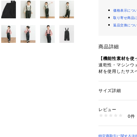
価格表示につ
取り寄せ商品
返品交換につ
商品詳細
【機能性素材を使
速乾性・マシンウ
材を使用したサス
さらりとした肌当
夏場から着用いた
トップスの合わせ
サイズ詳細
性別：
キッズ・ベビ
ォーマルなシーン
カテゴリー：
ファッ
素材：本体 : ポリエス
大人びたサスペン
生産国：中国
レビュー
るアイテムです。
洗濯：-
0件
※詳しい洗濯方法に
い
【ポイント】
商品番号：
16500001
・洗濯機で洗えて
DR36-36B214 （
・インナー次第で
特定商取引に関する法律に