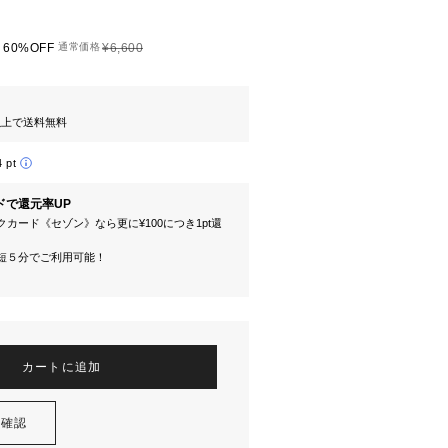
60%OFF
通常価格
¥6,600
円以上で送料無料
4 pt
ドで還元率UP
カード《セゾン》なら更に¥100につき1pt還
短５分でご利用可能！
カートに追加
を確認