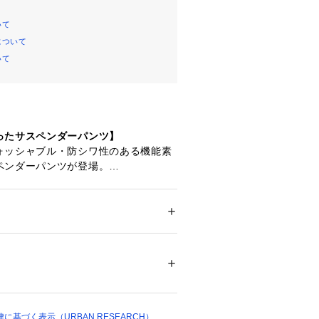
いて
について
いて
ったサスペンダーパンツ】
ォッシャブル・防シワ性のある機能素
ペンダーパンツが登場。
たりは、シーズンレスで着用しやすく
だけます。
次第では、七五三や発表会といったフ
ー
でも活躍できます。
ション
 ＞ 
パンツ
 ＞ 
ロングパンツ
テル80% 綿15% 麻5%
ダーで、おしゃれ度がぐんとアップす
ついては、商品の品質表示タグをご覧くださ
25306 
（モール）
乾きやすい素材
ショップ）
ロングシーズン活躍
基づく表示（URBAN RESEARCH）