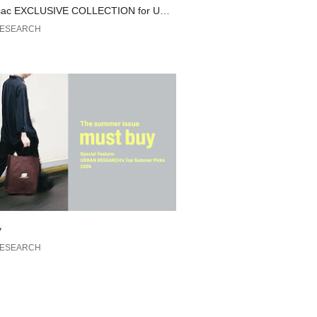
sac EXCLUSIVE COLLECTION for URB
のおすすめ▼
EARCH
RESEARCH
品は、マイページにて現在の価格情報
が可能です。
管理に是非ご利用下さい。素材感
y
RESEARCH