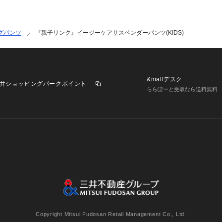
グパンツ
『親子リンク』イージーケアサスペンダーパンツ(KIDS)
&mallデスク
井ショッピングパークポイント
ららぽーと受取なら送料無料
業施設一覧
三井不動産が展開する商業施設への出店をご検討の方へ
意
個人情報保護方針
個人情報の取り扱いについて
利用者情
Copyright Mitsui Fudosan Retail Management Co., Ltd.