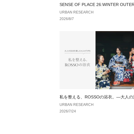
SENSE OF PLACE 26:WINTER OUTE
URBAN RESEARCH
2026/8/7
私を整える、ROSSOの浴衣。—大人
しむ、4人のTIPS—
URBAN RESEARCH
2026/7/24