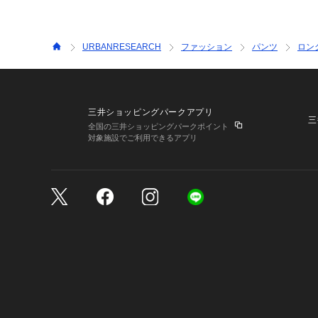
URBANRESEARCH
ファッション
パンツ
ロン
三井ショッピングパークアプリ
三
全国の三井ショッピングパークポイント
対象施設でご利用できるアプリ
三井不動産が展開する商
サイトのご利用上の注