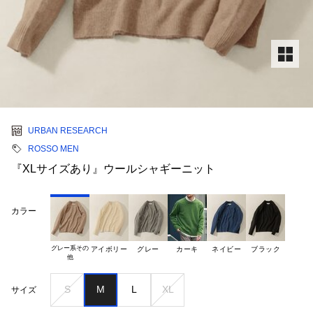
URBAN RESEARCH
ROSSO MEN
『XLサイズあり』ウールシャギーニット
カラー
グレー系その

アイボリー
グレー
カーキ
ネイビー
ブラック
S
M
L
XL
サイズ