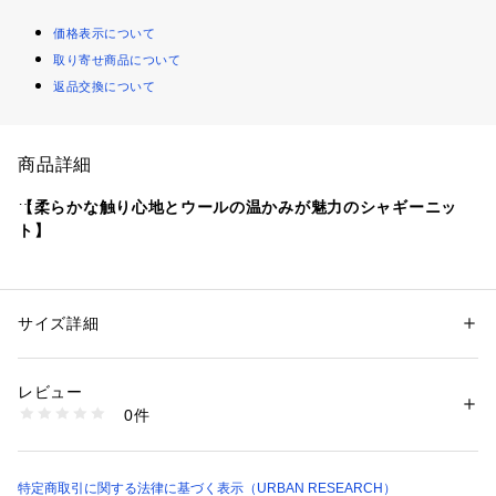
価格表示について
取り寄せ商品について
返品交換について
商品詳細
【柔らかな触り心地とウールの温かみが魅力のシャギーニッ
ト】
ウールの表情と程よいシャギー感が大人にもハマる新作ニット
が到着。
サイズ詳細
性別：
メンズ
表面を毛羽立たせたシャギーニットは柔らかな触り心地と雰囲
カテゴリー：
ファッション
 ＞ 
トップス
 ＞ 
ニット・セーター
素材：毛70% ナイロン30%
気を漂わせる、冬の定番アイテムの一つ。
生産国：中国
レビュー
洗濯：-
0件
見た目にも表情豊かでシンプルな中にも遊び心を加えたデザイ
※詳しい洗濯方法については、商品の品質表示タグをご覧ください
商品番号：
1650000124272 
（モール）
ンで、毛足は長すぎない上品で大人な雰囲気となっておりま
RA47-12M101 （ショップ）
す。
ウールナイロンの素材感は保温性に加え、軽さと丈夫さもあり
特定商取引に関する法律に基づく表示（URBAN RESEARCH）