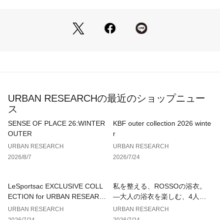
デイリーな着まわしやすさも魅力的。
ややゆとりのあるサイジングはリラックス感がありながらも、
ネックラインや袖口、裾にリブ編みを施し、全体のバランスを
整えながらしっかりとフィット感を持たせています。
また豊富なカラーバリエーションを揃え、スタイルに合わせて
お選び頂けるのも嬉しいポイント◎
コートやレザージャケットなど冬のスタイルに相性よく、上品
URBAN RESEARCHの最近のショップニュー
で柔らかな印象のシャギーニットはこれからの寒い季節に持っ
ス
ておきたいアイテムです。
SENSE OF PLACE 26:WINTER
KBF outer collection 2026 winte
-MATERIAL-
OUTER
r
・表情豊かなウールシャギーを使用
URBAN RESEARCH
URBAN RESEARCH
・弾力性、耐久性、軽やかかつ高い保温性
2026/8/7
2026/7/24
・程よい起毛感が温かみのあるやわらかな風合い
-DESIGN-
LeSportsac EXCLUSIVE COLL
私を整える、ROSSOの浴衣。
・程よいフィット感のリラックスシルエット
ECTION for URBAN RESEARC
—大人の浴衣を楽しむ、4人のT
・鮮やかな発色と、落ち着いた大人の雰囲気に
H
IPS—
URBAN RESEARCH
URBAN RESEARCH
・ベーシックから差し色まで豊富なカラーバリエーション
2026/7/24
2026/7/24