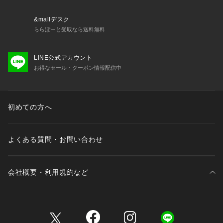
▼お気に入り登録のおすすめ▼
&mallデスク
お気に入り登録商品は、マイページにて現在の価格情報や在庫
ららぽーと受取なら送料無料
状況の確認が可能です。 
お買い物リストの管理に是非ご利用下さい。
LINE公式アカウント
素材感
お得なセール・クーポン情報配信中
透け感 : ややあり(IVORY)
伸縮性 : あり
裏地 : なし
光沢 : なし
初めての方へ
ポケット : なし
よくある質問・お問い合わせ
会社概要・利用規約など
三井不動産が展開する商業施設一覧