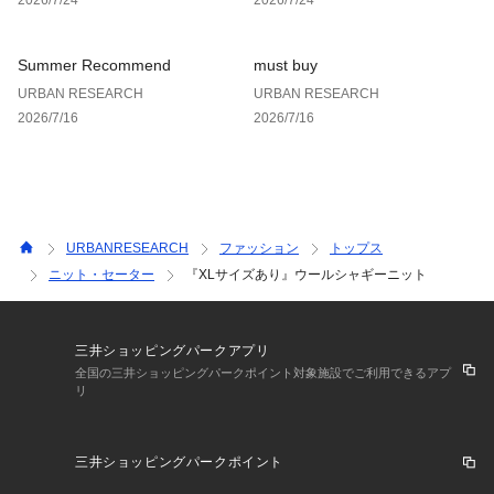
-COORDINATE-
・シンプルでベーシックなデザインであらゆるコーディネート
Summer Recommend
must buy
にマッチ
URBAN RESEARCH
URBAN RESEARCH
・ダークになりがちな冬アウターのインナーとしてアクセント
2026/7/16
2026/7/16
カラーにも最適
・デニムはもちろんコーデュロイやウールスラックス等、冬ボ
トムスと相性◎
【2024 Autumn/Winter】【24AW】
URBANRESEARCH
ファッション
トップス
※この商品は、素材の特性上、着用の際ピリング(毛玉)が発生
ニット・セーター
『XLサイズあり』ウールシャギーニット
する場合があります。ピリングは引っ張って取ろうとせず、小
さなハサミなどで丁寧に取り除いて下さい。
三井ショッピングパークアプリ
総重量 : 約335g
全国の三井ショッピングパークポイント対象施設でご利用できるアプ
リ
※商品画像は、光の当たり具合やパソコンなどの閲覧環境によ
り、実際の色味と異なって見える場合がございます。予めご了
承ください。
三井ショッピングパークポイント
※商品の色味の目安は、商品単体の画像をご参照ください。