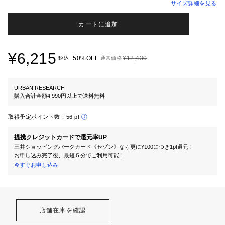
サイズ詳細を見る
カートに追加
¥6,215
50%OFF
¥12,430
税込
通常価格
URBAN RESEARCH
購入合計金額4,990円以上で送料無料
取得予定ポイント数：
56 pt
提携クレジットカードで還元率UP
三井ショッピングパークカード《セゾン》なら更に¥100につき1pt還元！
お申し込み完了後、最短５分でご利用可能！
今すぐお申し込み
店舗在庫を確認