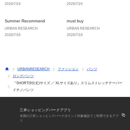
2026/7/24
2026/7/24
※商品画像は、光の当たり具合やパソコンなどの閲覧環境によ
り、実際の色味と異なって見える場合がございます。予めご了
Summer Recommend
must buy
承ください。
URBAN RESEARCH
URBAN RESEARCH
※商品の色味の目安は、商品単体の画像をご参照ください。
2026/7/16
2026/7/16
▼お気に入り登録のおすすめ▼
お気に入り登録商品は、マイページにて現在の価格情報や在庫
状況の確認が可能です。 
お買い物リストの管理に是非ご利用下さい。
URBANRESEARCH
ファッション
パンツ
NAVY：180cm(L) / 180cm(L-SHORT) / 185cm(L)
ロングパンツ
BEIGE：180cm(L) / 185cm(L) / 172cm(L)
『SHORT(9分丈)サイズ ／ XLサイズあり』スリムストレッチテーパー
BLACK：180cm(L-SHORT) / 180cm(L) / 185cm(L)
ドチノパンツ
三井ショッピングパークアプリ
全国の三井ショッピングパークポイント対象施設でご利用できるアプ
リ