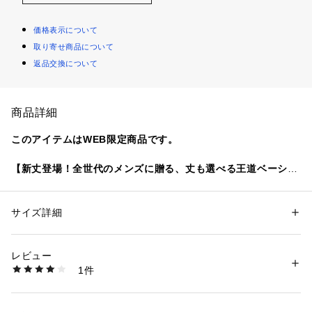
価格表示について
取り寄せ商品について
返品交換について
商品詳細
このアイテムはWEB限定商品です。
【新丈登場！全世代のメンズに贈る、丈も選べる王道ベーシッ
クなスリムチノ】
豊富な王道のカラーバリエーションと伸縮性のある素材、そし
サイズ詳細
性別：
メンズ
てスタイリッシュなシルエットでツボを押さえた一本に、待望
カテゴリー：
ファッション
 ＞ 
パンツ
 ＞ 
ロングパンツ
素材：ポリエステル64% 綿34% ポリウレタン2%
の新サイズ「SHORT（9分丈）」が登場しました。
生産国：中国
レビュー
洗濯：-
1件
従来の美脚シルエットはそのままに、ウエストサイズを基準に
※詳しい洗濯方法については、商品の品質表示タグをご覧ください
商品番号：
1650000123932 
（モール）
「ジャスト丈」で穿くか、足首を見せる「アンクル丈」でスッ
RA34-14M003 （ショップ）
キリ見せるか。体型や好みのスタイルに合わせて【丈感】まで