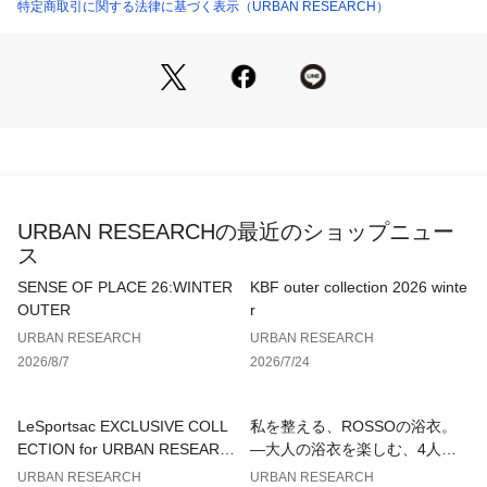
選べるようになり、着こなしの幅が格段に広がりました。
特定商取引に関する法律に基づく表示（URBAN RESEARCH）
穿き心地とスマートさを重視したこのチノパンは、大人カジュ
アルの大定番として持っておくべきアイテム。
年代問わず着用できるサイジングと選べる丈感、コストパフォ
ーマンスにも秀でた必見の1本です！
-MATERIAL-
・オールシーズン着用できる丈夫なストレッチ素材を採用
・コットンツイルならではの適度なハリと品のある光沢感
URBAN RESEARCHの最近のショップニュー
・快適なストレッチ性を備えています
ス
-DESIGN-
SENSE OF PLACE 26:WINTER
KBF outer collection 2026 winte
・ウエスト、ヒップ、もも周りはゆとりのあるサイジングに設
OUTER
r
定
URBAN RESEARCH
URBAN RESEARCH
・膝から裾にかけて徐々に細くなるテーパードシルエット
2026/8/7
2026/7/24
・シンプルな汎用性を重視したベーシックなデザインで、普段
使いのカジュアルからきれいめスタイルまで網羅
・着回しのきく正統派カラーラインナップ
LeSportsac EXCLUSIVE COLL
私を整える、ROSSOの浴衣。
・新サイズ「SHORT（9分丈）」の追加により、裾上げ不要の
ECTION for URBAN RESEARC
—大人の浴衣を楽しむ、4人のT
ジャストサイズや、足首を見せる軽やかな着こなしが選択可能
H
IPS—
URBAN RESEARCH
URBAN RESEARCH
に