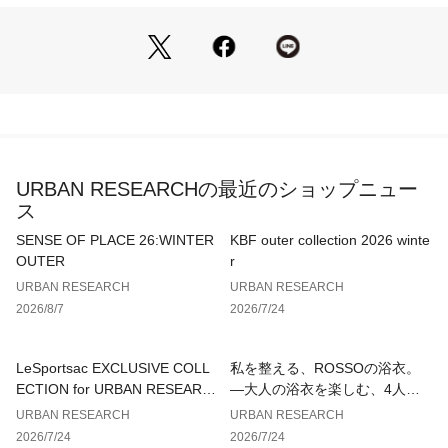
-----------------------------
《スタッフレビュー》
試着サイズ : 7
7のサイズで足長はぴったりでした。甲幅と踵は余裕がありま
したが、歩いても浮いてくることはなかったです。
[スタッフデータ]
普段の着用サイズ : 26.5cm
足長 : 25cm
URBAN RESEARCHの最近のショップニュー
足囲 : 23.5cm
ス
足幅 : 狭め
※履き心地には個人差がございますので、あくまでも目安とし
SENSE OF PLACE 26:WINTER
KBF outer collection 2026 winte
てご覧ください。
OUTER
r
-----------------------------
URBAN RESEARCH
URBAN RESEARCH
2026/8/7
2026/7/24
▼お気に入り登録のおすすめ▼
お気に入り登録商品は、マイページにて現在の価格情報や在庫
LeSportsac EXCLUSIVE COLL
私を整える、ROSSOの浴衣。
状況の確認が可能です。
ECTION for URBAN RESEARC
—大人の浴衣を楽しむ、4人のT
お買い物リストの管理に是非ご利用下さい。
H
IPS—
URBAN RESEARCH
URBAN RESEARCH
2026/7/24
2026/7/24