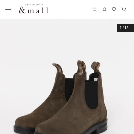
1
/
13