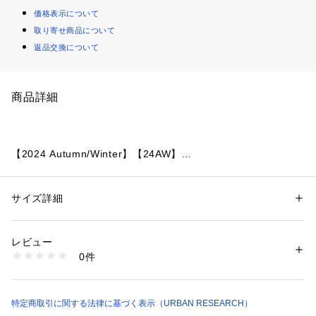
価格表示について
取り寄せ商品について
返品交換について
商品詳細
【2024 Autumn/Winter】【24AW】
※靴箱破損につきましては、商品に不良が無い場合に限り出荷
させていただいております。予めご了承ください。
サイズ詳細
性別：
メンズ
カテゴリー：
シューズ
 ＞ 
ブーツ
素材：アッパー : スウェードアウトソール : TPUライニング : キャンブレ
重量(片足) : 約490g
ル(ナイロン不織布)
レビュー
生産国：ベトナム
0件
※商品画像は、光の当たり具合やパソコンなどの閲覧環境によ
洗濯：-
※詳しい洗濯方法については、商品の品質表示タグをご覧ください
り、実際の色味と異なって見える場合がございます。予めご了
商品番号：
1650000123811 
（モール）
承ください。
DM46-BS24 （ショップ）
※商品の色味の目安は、商品単体の画像をご参照ください。
特定商取引に関する法律に基づく表示（URBAN RESEARCH）