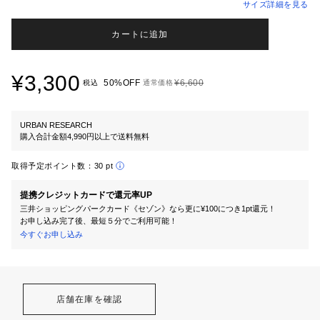
サイズ詳細を見る
カートに追加
¥3,300
50%OFF
¥6,600
税込
通常価格
URBAN RESEARCH
購入合計金額4,990円以上で送料無料
取得予定ポイント数：
30 pt
提携クレジットカードで還元率UP
三井ショッピングパークカード《セゾン》なら更に¥100につき1pt還元！
お申し込み完了後、最短５分でご利用可能！
今すぐお申し込み
店舗在庫を確認