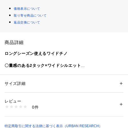
価格表示について
取り寄せ商品について
返品交換について
商品詳細
ロングシーズン使えるワイドチノ
〇量感のある2タック×ワイドシルエット
〇夏にすっきり穿けるジャストレングス
〇ゴムなしでタックインスタイルもきまる
サイズ詳細
性別：
メンズ
styling
カテゴリー：
ファッション
 ＞ 
パンツ
 ＞ 
ロングパンツ
素材：綿100%
カジュアル～クラシックまで幅広く活躍できるワイドチノ。
生産国：中国
レビュー
Tシャツやシャツなど合わせられるアイテムは幅広く、夏場だ
洗濯：-
0件
けでなく秋や春の季節にも加薬してくれます。
※詳しい洗濯方法については、商品の品質表示タグをご覧ください
商品番号：
1650000123329 
（モール）
AAA5-14B128 （ショップ）
material
3シーズン穿けるライトなチノ生地
特定商取引に関する法律に基づく表示（URBAN RESEARCH）