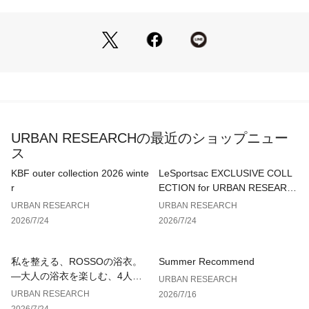
【2025 Spring/Summer】【25SS】
※この商品は、水分や汗、摩擦(特に湿った状態での)などによ
り、色落ちや色移りすることがありますので、着用時・クリー
ニングの際は充分ご注意下さい。
※過度な力が加われば、破れる場合があります。着用時は他の
ものとの引っかけにご注意ください。
※その他お取り扱いに関しましては、商品に付属のアテンショ
URBAN RESEARCHの最近のショップニュー
ンタグをご覧ください。
ス
※商品画像は、光の当たり具合やパソコンなどの閲覧環境によ
KBF outer collection 2026 winte
LeSportsac EXCLUSIVE COLL
り、実際の色味と異なって見える場合がございます。予めご了
r
ECTION for URBAN RESEARC
承ください。
H
URBAN RESEARCH
URBAN RESEARCH
※商品の色味の目安は、商品単体の画像をご参照ください。
2026/7/24
2026/7/24
▼お気に入り登録のおすすめ▼
お気に入り登録された商品は、マイページにて現在の価格情報
私を整える、ROSSOの浴衣。
Summer Recommend
や在庫状況の確認が可能です。
—大人の浴衣を楽しむ、4人のT
URBAN RESEARCH
お買い物リストの管理にぜひご利用ください。
IPS—
URBAN RESEARCH
2026/7/16
2026/7/24