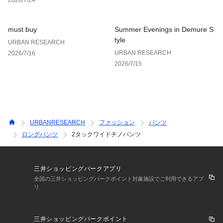
素材感
透け感 : なし
伸縮性 : なし
must buy
Summer Evenings in Demure S
裏地 : なし
tyle
URBAN RESEARCH
光沢 : なし
URBAN RESEARCH
2026/7/16
ポケット : あり
2026/7/15
URBANRESEARCH
ファッション
パンツ
ロングパンツ
2タックワイドチノパンツ
三井ショッピングパークアプリ
全国の三井ショッピングパークポイント対象施設でご利用できるアプ
リ
三井ショッピングパークポイント