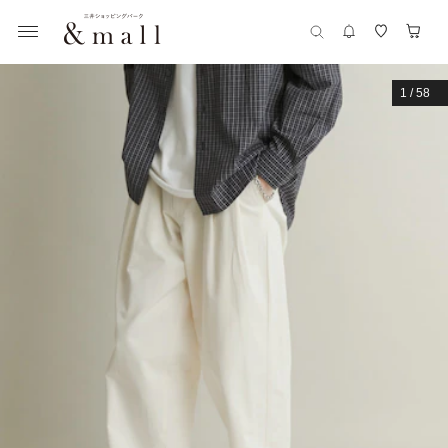
1
/
58