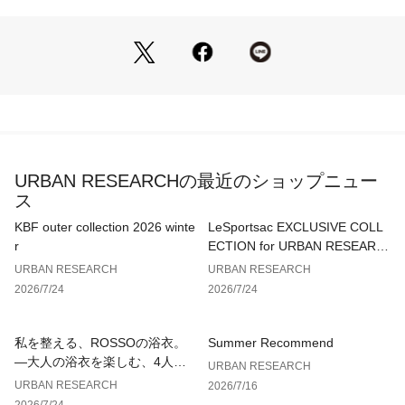
ショルダー部分をお好きな長さにギャザー調節できるので、肩
掛けでも、斜めがけにしてショルダーバッグやシンプルトート
としても使える優秀なデザイン。
持ち手付け根にDカンが付属されており、お手持ちのポーチや
鍵等ドッキング可能。
内装にはスマホ等収納可能なオープンポケット付きで機能的に
も優れたバッグです。
URBAN RESEARCHの最近のショップニュー
ショルダー部分を収納してドローコードで閉めれば巾着バック
ス
としてまた雰囲気が変わるのでコーディネートに合わしてシル
エットを変えるのもおすすめです。
KBF outer collection 2026 winte
LeSportsac EXCLUSIVE COLL
r
ECTION for URBAN RESEARC
 -MATERIAL-
H
URBAN RESEARCH
URBAN RESEARCH
・コットン60%とナイロン40%をブレンドした混紡素材を採
2026/7/24
2026/7/24
用。
・コットンよりも高い通気性
・ナイロンに比べて優れた耐摩耗性と強度
私を整える、ROSSOの浴衣。
Summer Recommend
—大人の浴衣を楽しむ、4人のT
URBAN RESEARCH
-DESIGN-
IPS—
URBAN RESEARCH
2026/7/16
・調節可能なショルダー部分は絞るとギャザーになりオシャレ
2026/7/24