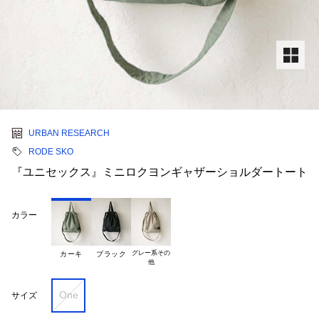
URBAN RESEARCH
RODE SKO
『ユニセックス』ミニロクヨンギャザーショルダートート
カラー
グレー系その

カーキ
ブラック
One
サイズ