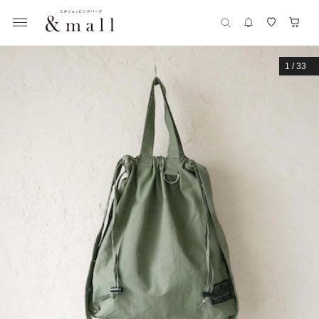
1
/
33