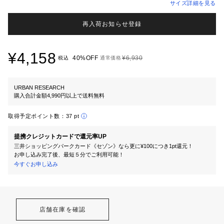
サイズ詳細を見る
再入荷お知らせ登録
¥4,158
40%OFF
¥6,930
税込
通常価格
URBAN RESEARCH
購入合計金額4,990円以上で送料無料
取得予定ポイント数：
37 pt
提携クレジットカードで還元率UP
三井ショッピングパークカード《セゾン》なら更に¥100につき1pt還元！
お申し込み完了後、最短５分でご利用可能！
今すぐお申し込み
店舗在庫を確認