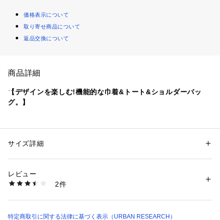
価格表示について
取り寄せ商品について
返品交換について
商品詳細
【デザインを楽しむ!機能的な巾着&トート&ショルダーバッ
グ。】
「ちょっとしたお出かけにこういうバックがあれば!」が叶う
バックが人気シリーズから新登場!
サイズ詳細
性別：
メンズ
コットン60%とナイロン40%をブレンドした、アウトドアウェ
カテゴリー：
バッグ
 ＞ 
ショルダーバッグ
素材：本体 : 綿60% ナイロン40%
アにも使用される通称「60/40クロス」混紡素材を採用。
生産国：中国
レビュー
洗濯：-
2件
コットンよりも通気性が高く、ナイロンに比べて耐摩耗性、強
※詳しい洗濯方法については、商品の品質表示タグをご覧ください
商品番号：
1650000123284 
（モール）
度にも優れています。水分を吸収すると、繊維が膨張して水分
XX44-1AU3008 （ショップ）
の侵入を防いでくれます。
使うほど風合いが変化するので経年変化を楽しめます。
特定商取引に関する法律に基づく表示（URBAN RESEARCH）