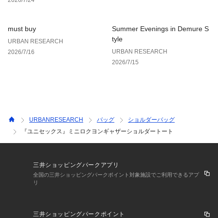
な雰囲気に
・肩掛けでも、斜めがけにしてショルダーバッグやシンプルト
ートとしても
must buy
Summer Evenings in Demure S
・ショルダー部分を収納すれば巾着バックとしてデザインチェ
tyle
URBAN RESEARCH
ンジ◎
URBAN RESEARCH
2026/7/16
2026/7/15
-COORDINATE-
・男性はカジュアルからきれいめカジュアルまでお出かけや、
休日のスタイルに
・女性はパンツスタイルからワンピーススタイルまで幅広いコ
ーディネートに相性抜群
URBANRESEARCH
バッグ
ショルダーバッグ
【2024 Spring/Summer】【24SS】
『ユニセックス』ミニロクヨンギャザーショルダートート
※A4サイズ収納可能
三井ショッピングパークアプリ
総重量 : 約130g
全国の三井ショッピングパークポイント対象施設でご利用できるアプ
リ
※商品画像は、光の当たり具合やパソコンなどの閲覧環境によ
り、実際の色味と異なって見える場合がございます。予めご了
承ください。
三井ショッピングパークポイント
※商品の色味の目安は、商品単体の画像をご参照ください。