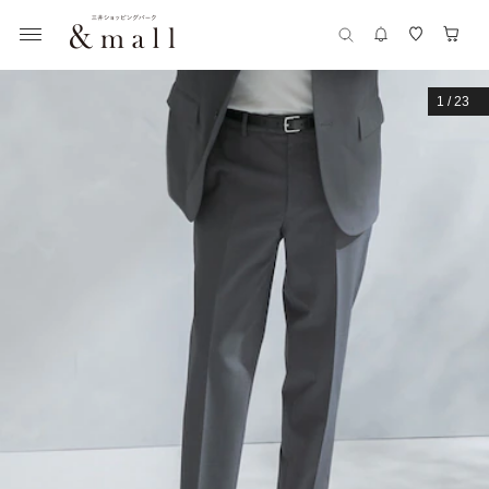
1
/
23