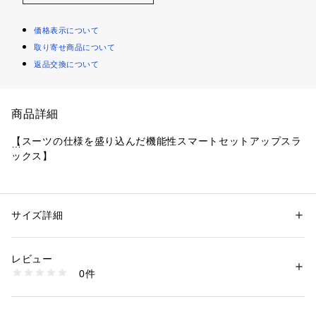
価格表示について
取り寄せ商品について
返品交換について
商品詳細
【スーツの仕様を盛り込んだ機能性スマートセットアップスラ
ックス】
■デザイン
・すっきりとしたスマートなシルエット
・ノータック
サイズ詳細
性別：
メンズ
・裾上げ済み(シングル仕上げ)
カテゴリー：
ファッション
 ＞ 
スーツ・ネクタイ
 ＞ 
スーツパンツ
素材：表地 : ポリエステル95% ポリウレタン5%膝裏 : ポリエステル10
・ウエストゴム入り(後ろ半分)
0%
レビュー
生産国：中国
0件
■素材
洗濯：-
※詳しい洗濯方法については、商品の品質表示タグをご覧ください
上品さと機能性のバランスに優れたクリアツイル素材を使用。
商品番号：
1650000123175 
（モール）
起毛感が少なくクリアな表面感のツイル素材は品のある光沢感
DTA6-14L610 （ショップ）