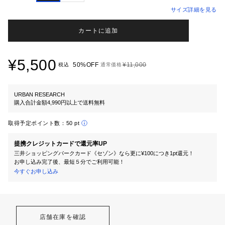
サイズ詳細を見る
カートに追加
¥5,500
50%OFF
¥11,000
税込
通常価格
URBAN RESEARCH
購入合計金額4,990円以上で送料無料
取得予定ポイント数：
50 pt
提携クレジットカードで還元率UP
三井ショッピングパークカード《セゾン》なら更に¥100につき1pt還元！
お申し込み完了後、最短５分でご利用可能！
今すぐお申し込み
店舗在庫を確認