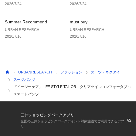
2026/7/24
2026/7/24
※商品画像は、光の当たり具合やパソコンなどの閲覧環境によ
り、実際の色味と異なって見える場合がございます。予めご了
Summer Recommend
must buy
承ください。
URBAN RESEARCH
URBAN RESEARCH
※商品の色味の目安は、商品単体の画像をご参照ください。
2026/7/16
2026/7/16
▼お気に入り登録のおすすめ▼
お気に入り登録商品は、マイページにて現在の価格情報や在庫
状況の確認が可能です。
お買い物リストの管理に是非ご利用下さい。
URBANRESEARCH
ファッション
スーツ・ネクタイ
素材感
スーツパンツ
透け感 : なし
『イージーケア』LIFE STYLE TAILOR クリアツイルコンフォータブル
伸縮性 : ややあり
スマートパンツ
裏地 : あり
光沢 : なし
ポケット : あり
三井ショッピングパークアプリ
全国の三井ショッピングパークポイント対象施設でご利用できるアプ
リ