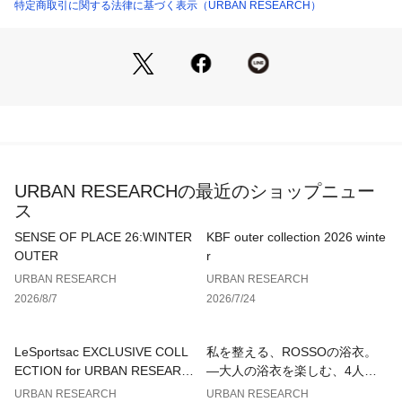
が特徴。
特定商取引に関する法律に基づく表示（URBAN RESEARCH）
ポリエステル×ポリウレタンのハリのある生地で、ストレッチ
性が高く、シワも入りにくい。
ウォッシャブル対応でご自宅での洗濯が可能。
■スタイリング
セットアップ対応の【DTA6-18L610 クリアツイルコンフォー
タブルスマートJK】を合わせることでビジネススーツとしての
着用が可能です。
すっきりとした細身のシルエットはドレスシューズとの組合せ
URBAN RESEARCHの最近のショップニュー
はもちろん、足元にスニーカーを合わせてカジュアルダウンし
ス
たスタイリングとも好相性です。
秋口～春先までの長いシーズンで着用が可能なパンツです。
SENSE OF PLACE 26:WINTER
KBF outer collection 2026 winte
OUTER
r
【LIFE STYLE TAILOR / ライフスタイルテイラー】
URBAN RESEARCH
URBAN RESEARCH
「LIFE STYLE TAILOR」は私たちが提案する暮らしの新たな
2026/8/7
2026/7/24
エッセンスとしてスタートしたドレスラインです。
日々の暮らしの一部であるビジネスライフにおいても、私たち
URBAN RESEARCH DOORSが“仕立て役”を担いたいという想
LeSportsac EXCLUSIVE COLL
私を整える、ROSSOの浴衣。
いから名付けました。
ECTION for URBAN RESEARC
—大人の浴衣を楽しむ、4人のT
H
IPS—
URBAN RESEARCH
URBAN RESEARCH
【2025 Autumn/Winter】【25AW】