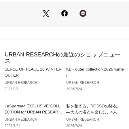
くらいで、甲幅もきつくありません。薄手のタイツを履いても
大丈夫そうです。
[スタッフデータ]
普段の着用サイズ : 24cm
足長 : 23cm
足囲 : 22.5cm
足幅 : 普通
※履き心地には個人差がございますので、あくまでも目安とし
てご覧ください。
URBAN RESEARCHの最近のショップニュー
ス
※靴箱破損につきましては、商品に不良が無い場合に限り出荷
させていただいております。予めご了承ください。
SENSE OF PLACE 26:WINTER
KBF outer collection 2026 winte
OUTER
r
※商品画像は、光の当たり具合やパソコンなどの閲覧環境によ
URBAN RESEARCH
URBAN RESEARCH
り、実際の色味と異なって見える場合がございます。予めご了
2026/8/7
2026/7/24
承ください。
※商品の色味の目安は、商品単体の画像をご参照ください。
LeSportsac EXCLUSIVE COLL
私を整える、ROSSOの浴衣。
▼お気に入り登録のおすすめ▼
ECTION for URBAN RESEARC
—大人の浴衣を楽しむ、4人のT
お気に入り登録商品は、マイページにて現在の価格情報や在庫
H
IPS—
URBAN RESEARCH
URBAN RESEARCH
状況の確認が可能です。
2026/7/24
2026/7/24
お買い物リストの管理に是非ご利用下さい。