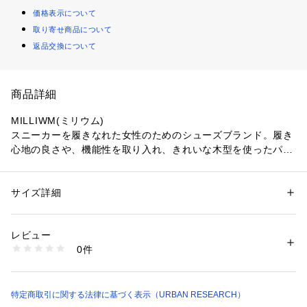
価格表示について
取り寄せ商品について
返品交換について
商品詳細
MILLIWM(ミリウム)
スニーカーを履きなれた女性のためのシューズブランド。履き
心地の良さや、機能性を取り入れ、きれいな木型を使ったパン
プスやフラットシューズを提案。
サイズ詳細
性別：
レディース
カテゴリー：
シューズ
 ＞ 
ブーツ
素材：-
※サイズ詳細は、当社が独自で計測したサイズです。
生産国：日本
レビュー
洗濯：-
0件
【スタッフ着用コメント】
※詳しい洗濯方法については、商品の品質表示タグをご覧ください
商品番号：
1650000122334 
（モール）
試着サイズ : 36 / 37
812-2291-04-U16 （ショップ）
36でぴったりですが、甲幅が少しきつく感じられました。つま
先には少しゆとりがあります。37はつま先のゆとりが指一本分
特定商取引に関する法律に基づく表示（URBAN RESEARCH）