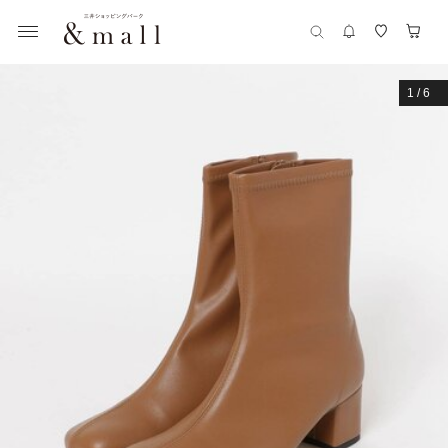
1
/
6