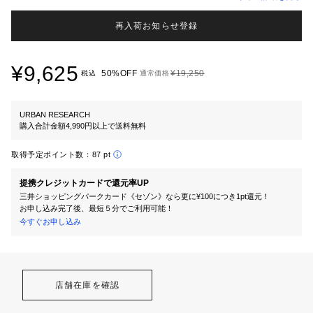
再入荷お知らせ登録
¥9,625
50%OFF
¥19,250
税込
通常価格
URBAN RESEARCH
購入合計金額4,990円以上で送料無料
取得予定ポイント数：
87 pt
提携クレジットカードで還元率UP
三井ショッピングパークカード《セゾン》なら更に¥100につき1pt還元！
お申し込み完了後、最短５分でご利用可能！
今すぐお申し込み
店舗在庫を確認