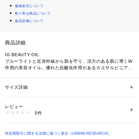
価格表示について
取り寄せ商品について
返品交換について
商品詳細
IG BEAUTY OIL
ブルーライトと近赤外線から肌を守り、活力のある肌に導くW
作用の美容オイル。優れた抗酸化作用があるカエサルピニアス
ピノサと、ヒマワリの芽から抽出したエキスを配合し、ダメー
ジを受けた肌を健やかな状態に保ちます。また、肌にいきいき
とした活力を与えるローズヒップ油や、ハリと潤いを与える美
サイズ詳細
性別：
レディース
メンズ
容成分も贅沢にブレンドしているため、肌の保護と美肌ケアを
カテゴリー：
コスメ・ビューティー
 ＞ 
美容ケアグッズ
 ＞ 
その他スキンケ
アグッズ
同時に叶えます。
素材：0
レビュー
生産国：日本
0件
洗濯：-
※詳しい洗濯方法については、商品の品質表示タグをご覧ください
～PICK UP ESSENCE～
商品番号：
1650000120661 
（モール）
インフラガード
KCSM-15OL （ショップ）
ペルーの国有種で、タンニンを豊富に含むカエサルピニアスピ
特定商取引に関する法律に基づく表示（URBAN RESEARCH）