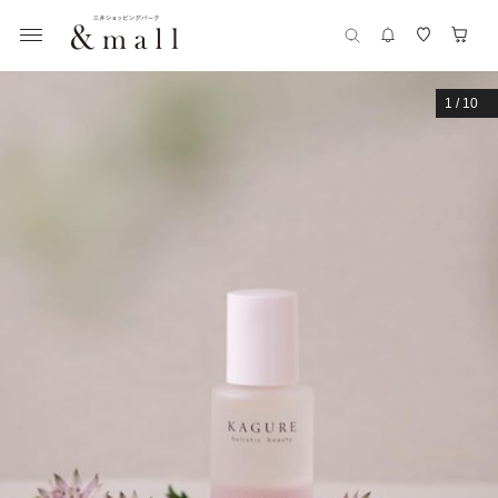
1
/
10