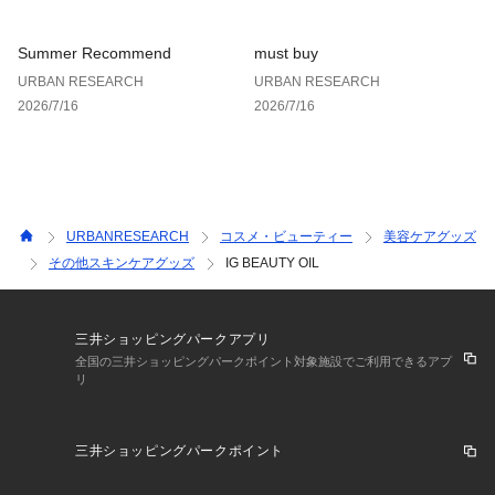
※その他お取り扱いに関しましては、商品記載のアテンション
等をご覧ください。
Summer Recommend
must buy
URBAN RESEARCH
URBAN RESEARCH
内容量 : 40ml
2026/7/16
2026/7/16
※商品画像は、光の当たり具合やパソコンなどの閲覧環境によ
り、実際の色味と異なって見える場合がございます。予めご了
承ください。
※商品の色味の目安は、商品単体の画像をご参照ください。
URBANRESEARCH
コスメ・ビューティー
美容ケアグッズ
▼お気に入り登録のおすすめ▼
その他スキンケアグッズ
IG BEAUTY OIL
お気に入り登録商品は、マイページにて現在の価格情報や在庫
状況の確認が可能です。 
お買い物リストの管理に是非ご利用下さい。
三井ショッピングパークアプリ
全国の三井ショッピングパークポイント対象施設でご利用できるアプ
リ
三井ショッピングパークポイント