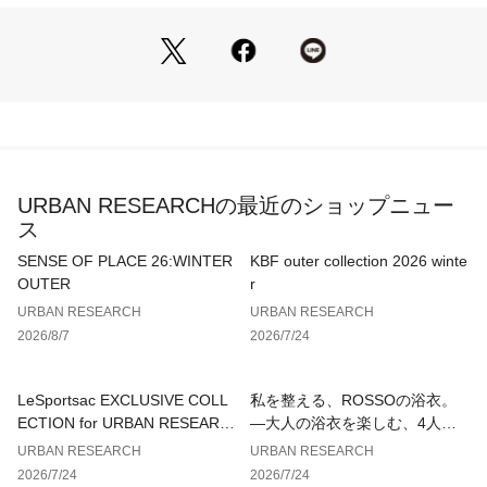
ノサというマメ科の植物の莢(さや)と、ヒマワリの芽から抽出
したエキスの混合液。ミトコンドリアDNAの保護と優れた抗酸
化作用で、ブルーライトと近赤外線による光老化を防ぎます。
さらに大気汚染物質によるダメージから肌を守ります。
カエサルピニアスピノサ莢エキス
ポリフェノール成分を豊富に含むため優れた抗酸化力があり、
光ダメージや大気汚染物質から肌を保護。さらに、肌に潤いを
与え引き締めます。
URBAN RESEARCHの最近のショップニュー
ス
ヒマワリ芽エキス
優れた抗酸化作用で、肌を老化から守ります。キメの整った透
SENSE OF PLACE 26:WINTER
KBF outer collection 2026 winte
明感のある明るい肌へ導きます。
OUTER
r
URBAN RESEARCH
URBAN RESEARCH
2026/8/7
2026/7/24
※ベルガモット果皮油はフロクマリンフリー
※合成防腐剤を使用していないため、冷暗所に保管し、開封後
は4ヶ月以内にご使用ください。
LeSportsac EXCLUSIVE COLL
私を整える、ROSSOの浴衣。
※自然成分を使用しているため香りの変化や、変色したりする
ECTION for URBAN RESEARC
—大人の浴衣を楽しむ、4人のT
場合がありますが品質には問題ありません。
H
IPS—
URBAN RESEARCH
URBAN RESEARCH
※ ご使用後は、キャップの口もとをよくふき、きちんと閉めて
2026/7/24
2026/7/24
ください。