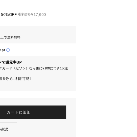
50%OFF
通常価格
¥17,600
円以上で送料無料
0 pt
ドで還元率UP
カード《セゾン》なら更に¥100につき1pt還
短５分でご利用可能！
カートに追加
を確認