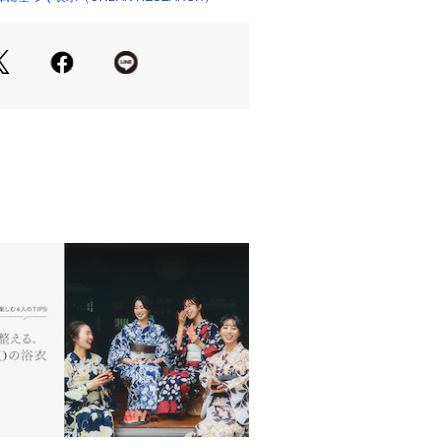
バランスに優れたクリアツイル素材を
リアな表面感のツイル素材は品のある
リウレタンのハリのある生地で、スト
シワも入りにくい。
応でご自宅での洗濯が可能。
DTA6-14L610 クリアツイルコン
ートPT】を合わせることでビジネスス
が可能です。
身のシルエットはタイドアップスタイ
ンナーにカットソーなどを合わせてカ
たスタイリングとも好相性です。
長いシーズンで着用が可能なジャケッ
 TAILOR / ライフスタイルテイラー】
 TAILOR」は私たちが提案する暮らしの