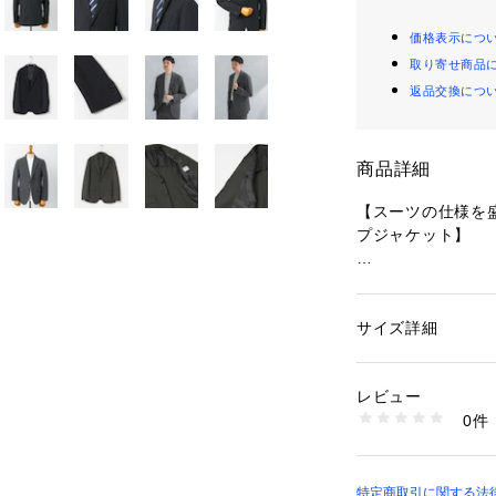
価格表示につ
取り寄せ商品
返品交換につ
商品詳細
【スーツの仕様を
プジャケット】
■デザイン
・スーツの仕様を
・すっきりとした
サイズ詳細
性別：
メンズ
・フロントシング
カテゴリー：
ファッ
素材：表地 : ポリエ
・切フラップポケ
ル100%
レビュー
・センターベント
生産国：中国
0件
・ノッチドラペル
洗濯：-
※詳しい洗濯方法に
・背抜き仕様
い
・首元の馴染みを
商品番号：
16500001
特定商取引に関する法律に
DTA6-18L610 （