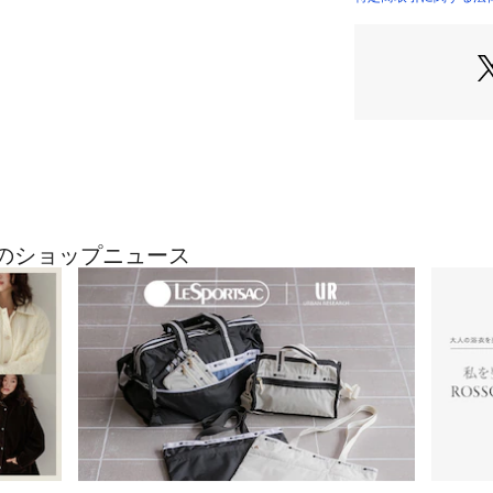
■素材
上品さと機能性の
使用。
起毛感が少なくク
光沢感が特徴。
ポリエステル×ポ
レッチ性が高く、
ウォッシャブル対
■スタイリング
セットアップ対応の【
最近のショップニュース
フォータブルスマ
ーツとしての着用
すっきりとした細
ルはもちろん、イ
ジュアルダウンし
秋口～春先までの
トです。
【LIFE STYLE
「LIFE STYLE