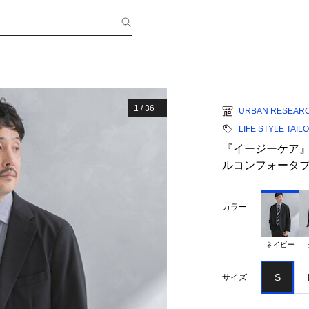
1
/
36
URBAN RESEAR
LIFE STYLE TAIL
『イージーケア』LI
ルコンフォータ
カラー
ネイビー
S
サイズ