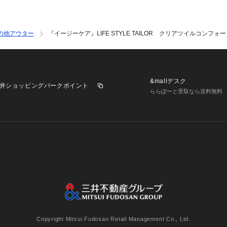
素材感
透け感 : なし
伸縮性 : ややあり
裏地 : あり
の他アウター
『イージーケア』LIFE STYLE TAILOR クリアツイルコン
光沢 : なし
ポケット : あり
NAVY：178cm(L) 
&mallデスク
井ショッピングパークポイント
ららぽーと受取なら送料無料
業施設一覧
三井不動産が展開する商業施設への出店をご検討の方へ
意
個人情報保護方針
個人情報の取り扱いについて
利用者情
Copyright Mitsui Fudosan Retail Management Co., Ltd.