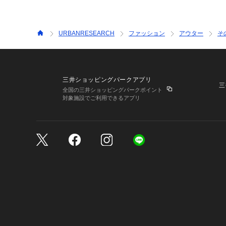
URBANRESEARCH
ファッション
アウター
そ
三井ショッピングパークアプリ
三
全国の三井ショッピングパークポイント
対象施設でご利用できるアプリ
三井不動産が展開する商
サイトのご利用上の注