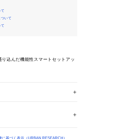
いて
について
いて
盛り込んだ機能性スマートセットアッ
備えたコンフォータブルジャケット
スマートなシルエット
ル2ボタン
ション
 ＞ 
アウター
 ＞ 
その他アウター
ステル95% ポリウレタン5%裏地 : ポリエステ
ット
ついては、商品の品質表示タグをご覧くださ
良くするカラークロス仕様
17659 
（モール）
基づく表示（URBAN RESEARCH）
ショップ）