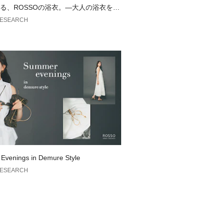
としてスタートしたドレスラインで
る、ROSSOの浴衣。—大人の浴衣を楽
のTIPS—
RESEARCH
部であるビジネスライフにおいても、
SEARCH DOORSが“仕立て役”を担い
ら名付けました。
Winter】【25AW】
の当たり具合やパソコンなどの閲覧環
色味と異なって見える場合がございま
ださい。
安は、商品単体の画像をご参照くださ
Evenings in Demure Style
のおすすめ▼
RESEARCH
品は、マイページにて現在の価格情報
が可能です。
管理に是非ご利用下さい。