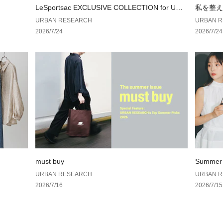
新たなエッセンス
LeSportsac EXCLUSIVE COLLECTION for URB
私を整え
す。
AN RESEARCH
しむ、4人
URBAN RESEARCH
URBAN 
日々の暮らしの一
2026/7/24
2026/7/24
私たちURBAN RE
たいという想いか
【2025 Autumn/
総重量 : 約540g
※商品画像は、光
境により、実際の
す。予めご了承く
※商品の色味の目
い。
must buy
Summer 
▼お気に入り登録
URBAN RESEARCH
URBAN 
お気に入り登録商
2026/7/16
2026/7/15
や在庫状況の確認
お買い物リストの