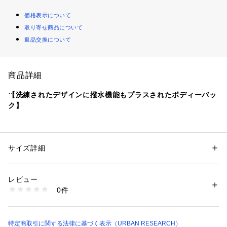
価格表示について
取り寄せ商品について
返品交換について
商品詳細
【洗練されたデザインに撥水機能もプラスされたボディーバッ
ク】
スマートな見た目と確かな収納力に加え撥水機能も搭載し、あ
らゆる場面で大活躍のボディーバックが登場!!
サイズ詳細
性別：
メンズ
外見は無駄のないシンプルなデザインかつ、タックデザインが
カテゴリー：
バッグ
 ＞ 
ショルダーバッグ
素材：表地 : ポリエステル100%裏地 : ポリエステル100%
さりげないアクセントに。
生産国：中国
レビュー
特殊加工を施したマットな見た目と質感が特徴の素材を採用
洗濯：-
0件
し、撥水加工が施されているので、小雨や多少の雪の日でも安
※詳しい洗濯方法については、商品の品質表示タグをご覧ください
商品番号：
1650000116626 
（モール）
心してご使用頂けます。
XX46-1AU0303 （ショップ）
撥水性がありながら通気性のある素材を使用しているため、内
部が蒸れることなく、快適な状態を保ちます。
特定商取引に関する法律に基づく表示（URBAN RESEARCH）