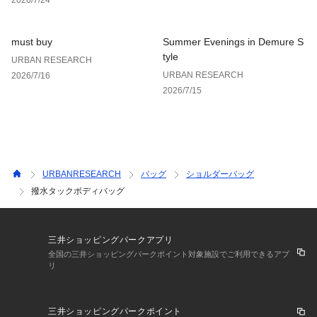
・内ポケットと背面ポケットもあり使い分けが便利な機能的デ
ザイン
must buy
Summer Evenings in Demure S
-COORDINATE-
tyle
URBAN RESEARCH
・カジュアルからきれいめスタイルまで幅広いコーディネート
URBAN RESEARCH
2026/7/16
に対応
2026/7/15
・日常使いから休日のお出かけまで、ちょっとした外出にも
【2024 Autumn/Winter】【24AW】
※本商品に使われている本体生地には撥水加工が施されてお
り、雨などの水分をはじきます。撥水の効果は永久に持続する
URBANRESEARCH
バッグ
ショルダーバッグ
ものではありません。
撥水タックボディバッグ
※完全防水ではありません。
総重量 : 約220g
三井ショッピングパークアプリ
全国の三井ショッピングパークポイント対象施設でご利用できるアプ
※商品画像は、光の当たり具合やパソコンなどの閲覧環境によ
リ
り、実際の色味と異なって見える場合がございます。予めご了
承ください。 
※商品の色味の目安は、商品単体の画像をご参照ください。 
三井ショッピングパークポイント