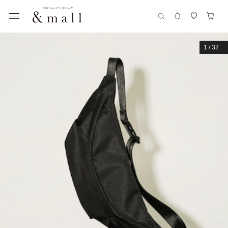
1
/
32