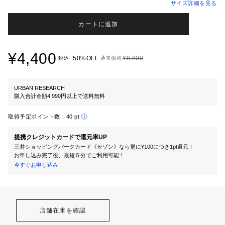
サイズ詳細を見る
カートに追加
¥4,400
50%OFF
¥8,800
税込
通常価格
URBAN RESEARCH
購入合計金額4,990円以上で送料無料
取得予定ポイント数：
40 pt
提携クレジットカードで還元率UP
三井ショッピングパークカード《セゾン》なら更に¥100につき1pt還元！
お申し込み完了後、最短５分でご利用可能！
今すぐお申し込み
店舗在庫を確認