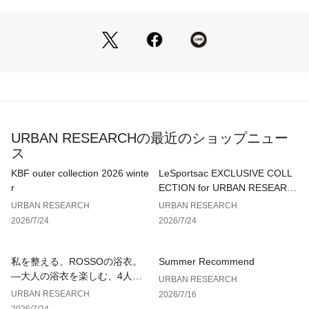
メインスペースはダブルジップ式で使い勝手良く、内ポケット
付き。背面にもジップポケットを搭載し収納面も申し分なし。
ボディーバックのサイズ感に使いやすさと収納力はこだわり、
荷物の少ない方には嬉しい内容となっております。
持ち心地も非常によくストレスのないフィット感が実感できま
す。
マットな質感は高級感も感じられ、きれいめなスタイリングに
URBAN RESEARCHの最近のショップニュー
はもちろんカジュアルコーディネートやちょっとした外出にも
ス
大活躍なアイテムです。
KBF outer collection 2026 winte
LeSportsac EXCLUSIVE COLL
-MATERIAL-
r
ECTION for URBAN RESEARC
・撥水性の高い耐久性素材で作られており、悪天候下でも安心
H
URBAN RESEARCH
URBAN RESEARCH
・通気性もあるのでバックパック内部が蒸れず快適
2026/7/24
2026/7/24
・マットな質感で高級な雰囲気
-DESIGN-
私を整える、ROSSOの浴衣。
Summer Recommend
・スマートな見た目にタックデザインが程よいアクセント
—大人の浴衣を楽しむ、4人のT
URBAN RESEARCH
・ちょっとした外出の際に非常に便利なサイズ感
IPS—
URBAN RESEARCH
2026/7/16
・メインスペースはダブルジップ式で快適な使い心地
2026/7/24