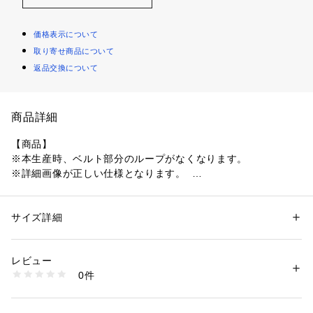
価格表示について
取り寄せ商品について
返品交換について
商品詳細
【商品】
※本生産時、ベルト部分のループがなくなります。
※詳細画像が正しい仕様となります。  
程よい毛足のシャギーが、上品さと可愛らしさを両立。
動くたびに揺れる質感が女性らしさを引き立てます。
レイヤードされたようなスコートデザインでヘルシーさをプラ
サイズ詳細
性別：
レディース
ス。
カテゴリー：
ファッション
 ＞ 
スカート
 ＞ 
ひざ丈スカート
素材：表地:ポリエステル100％ 裏地:ポリエステル100％
生産国：中国製
レビュー
【スタイリング】
商品番号：
1640800002663 
（モール）
0件
同素材のジャケットと合わせてセットアップ風に着こなせば、
022560801201 （ショップ）
統一感のあるフェミニンスタイルが完成。
トップスにはショート丈ニットやリボンブラウスを合わせて、