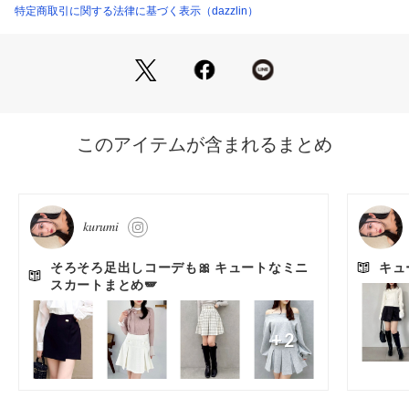
ウエスト位置を高く見せることでスタイルアップ効果も◎
特定商取引に関する法律に基づく表示（dazzlin）
※実際にお届けする商品と仕様やサイズが異なる場合がござい
ます。
【商品特徴】
透け感：なし
伸縮性：なし
生地の厚さ：厚手
サイズ感：普通
裏地：あり
ポケット：なし