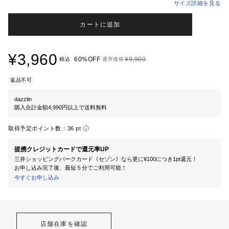
サイズ詳細を見る
カートに追加
¥3,960
60%OFF
¥9,900
税込
通常価格
返品不可
dazzlin
購入合計金額4,990円以上で送料無料
取得予定ポイント数：
36 pt
提携クレジットカードで還元率UP
三井ショッピングパークカード《セゾン》なら更に¥100につき1pt還元！
お申し込み完了後、最短５分でご利用可能！
今すぐお申し込み
店舗在庫を確認