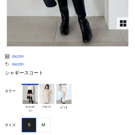
dazzlin
dazzlin
シャギースコート
カラー
ﾁｬｺｰﾙｸ

ｱｲﾎﾞﾘｰ
ﾋﾟﾝｸ
S
M
サイズ