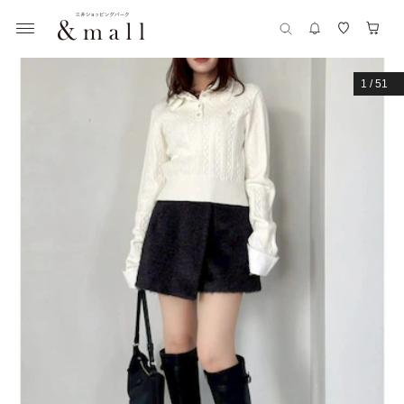
1
/
51