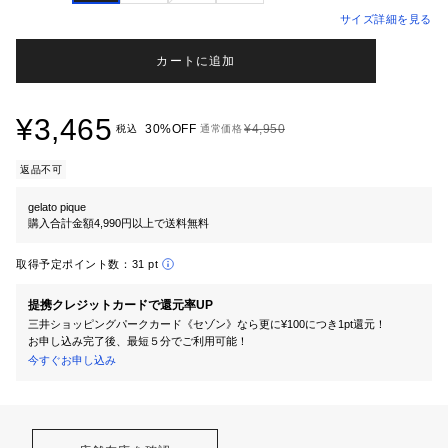
サイズ詳細を見る
カートに追加
¥3,465
30%OFF
¥4,950
税込
通常価格
返品不可
gelato pique
購入合計金額4,990円以上で送料無料
取得予定ポイント数：
31 pt
提携クレジットカードで還元率UP
三井ショッピングパークカード《セゾン》なら更に¥100につき1pt還元！
お申し込み完了後、最短５分でご利用可能！
今すぐお申し込み