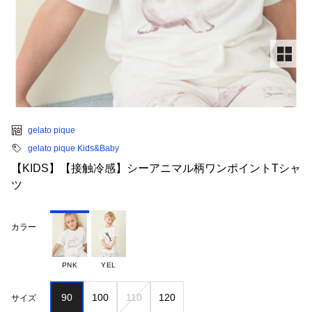
gelato pique
gelato pique Kids&Baby
【KIDS】【接触冷感】シーアニマル柄ワンポイントTシャ
ツ
カラー
PNK
YEL
90
100
110
120
サイズ