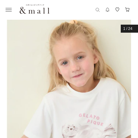
1
/
24