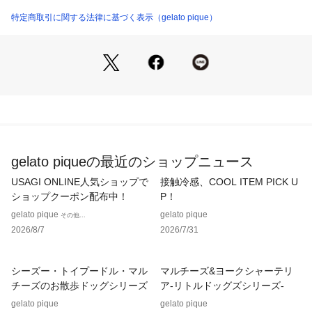
それぞれの可愛さが引き立つポーズと、gelato piqueらしい優
しいタッチの絵柄に癒される1枚です。袖口にはお魚の形の発
特定商取引に関する法律に基づく表示（gelato pique）
泡プリントも添えました。色はあざらし柄のピンク、ペンギン
柄のイエローの2色展開。同シリーズのボトムと合わせたり、L
ADIES’、HOMME、 JUNIOR、BABYとのリンク・コーディネ
ートもお楽しみいただけます。
※照明の関係により、実際よりも色味が違って見える場合があ
ります。
またパソコン・スマートフォンなどの環境により、若干製品と
画像のカラーが異なる場合もございます。予めご了承くださ
gelato piqueの最近のショップニュース
い。
商品の色味は、商品単品画像をご参照下さい。 
USAGI ONLINE人気ショップで
接触冷感、COOL ITEM PICK U
※商品画像はサンプルのため、色味やサイズ等の仕様に変更が
ショップクーポン配布中！
P！
ある場合がございますので、予めご了承ください。
gelato pique
gelato pique
その他...
2026/8/7
2026/7/31
シーズー・トイプードル・マル
マルチーズ&ヨークシャーテリ
チーズのお散歩ドッグシリーズ
ア-リトルドッグズシリーズ-
gelato pique
gelato pique