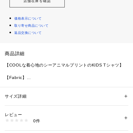
店舗在庫を確認
価格表示について
取り寄せ商品について
返品交換について
商品詳細
【COOLな着心地のシーアニマルプリントのKIDS Tシャツ】
【Fabric】
肌に触れるとひんやりとした冷感が得られる、接触冷感のベア
天竺を使用しています。
サイズ詳細
性別：
キッズ・ベビー
【Design/Styling】
カテゴリー：
ファッション
 ＞ 
下着・ルームウェア・パジャマ
 ＞ 
ルームウ
ェア・パジャマ
夏の海でのんびり過ごす動物たちと、ひんやりとしたCOOLな
素材：本体:ポリエステル56%、レーヨン39%、ポリウレタン5%/別布:ポ
レビュー
肌触りが爽快な、カップルやファミリーでお楽しみいただける
リエステル54%、レーヨン36%、ポリウレタン10%
0件
シーアニマルシリーズです。接触冷感素材を使用したKIDSサ
生産国：中国
商品番号：
1620100023158 
（モール）
イズのTシャツに、海の可愛い生き物たちを大きくプリント。
PKCT262452 （ショップ）