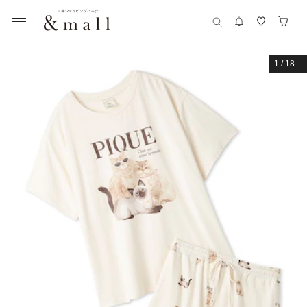
1
/
18