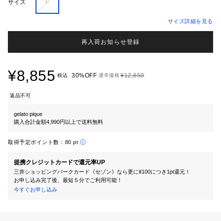
F
サイズ
サイズ詳細を見る
再入荷お知らせ登録
¥8,855
30%OFF
¥12,650
税込
通常価格
返品不可
gelato pique
購入合計金額4,990円以上で送料無料
取得予定ポイント数：
80 pt
提携クレジットカードで還元率UP
三井ショッピングパークカード《セゾン》なら更に¥100につき1pt還元！
お申し込み完了後、最短５分でご利用可能！
今すぐお申し込み