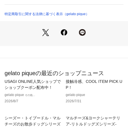
やりした肌触りの接触冷感素材を使用した、ONLINE限定のT
PWCT262362 （ショップ）
シャツとショートパンツのセットアップです。クールなサング
ラスを掛けたり、ネックレスでドレスアップしたり、ちょっぴ
特定商取引に関する法律に基づく表示（gelato pique）
り得意げなCATS&DOGSたちの表情が何ともキュートな仕上が
り。涼しげなショートパンツは総柄プリントで、裏地と両脇ポ
ケットが付いた機能的な1枚です。犬柄と猫柄で分かれている
デザインなので、お好みでチョイスしていただけます。ギフト
にもおすすめのアイテムです。
※照明の関係により、実際よりも色味が違って見える場合があ
ります。
またパソコン・スマートフォンなどの環境により、若干製品と
gelato piqueの最近のショップニュース
画像のカラーが異なる場合もございます。予めご了承くださ
い。
USAGI ONLINE人気ショップで
接触冷感、COOL ITEM PICK U
商品の色味は、商品単品画像をご参照下さい。 
ショップクーポン配布中！
P！
※商品画像はサンプルのため、色味やサイズ等の仕様に変更が
gelato pique
gelato pique
その他...
ある場合がございますので、予めご了承ください。
2026/8/7
2026/7/31
【サイズ備考】
【パンツ】ウエスト:68cm,股上:107cm,股下:32.1/38.6cm,わ
シーズー・トイプードル・マル
マルチーズ&ヨークシャーテリ
たり幅:9.5cm,裾幅:34cm,スリット丈:35cm,c:
チーズのお散歩ドッグシリーズ
ア-リトルドッグズシリーズ-