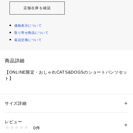
店舗在庫を確認
価格表示について
取り寄せ商品について
返品交換について
商品詳細
【ONLINE限定・おしゃれCATS&DOGSのショートパンツセッ
ト】
【Fabric】
肌に触れるとひんやりとした冷感が得られる、接触冷感のベア
天竺を使用しています。
サイズ詳細
性別：
レディース
カテゴリー：
ファッション
 ＞ 
下着・ルームウェア・パジャマ
 ＞ 
ルームウ
ェア・パジャマ
【Design/Styling】
素材：本体:レーヨン93%、ポリウレタン7%/パンツ:レーヨン93%、ポリ
レビュー
おしゃれな雑誌の表紙を飾る猫や犬たちをイメージした、可愛
ウレタン7%/裏地:ポリエステル65%、レーヨン35%
0件
くてユーモア溢れるファッションCATS&DOGSシリーズ。ひん
生産国：中国
商品番号：
1620100023054 
（モール）