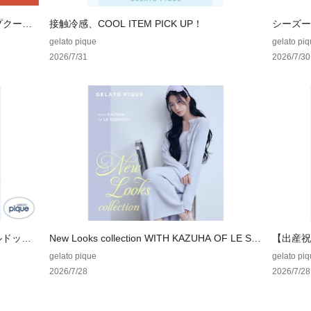
ヒップ:110cm,股上
裾幅:36.5cm
ップクーポ
接触冷感、COOL ITEM PICK UP！
シーズー
ドッグシ
gelato pique
gelato pi
2026/7/31
2026/7/30
ルドッグ
New Looks collection WITH KAZUHA OF LE SS
【出産祝
ERAFIM
集
gelato pique
gelato pi
2026/7/28
2026/7/28