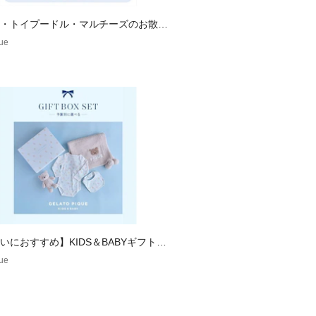
:28cm,股下:8.5cm,わたり幅:37cm,
・トイプードル・マルチーズのお散歩
リーズ
que
いにおすすめ】KIDS＆BABYギフト特
que