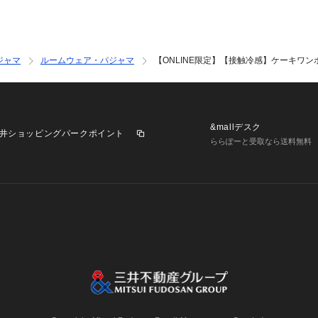
ジャマ
ルームウェア・パジャマ
【ONLINE限定】【接触冷感】ケーキワ
&mallデスク
井ショッピングパークポイント
ららぽーと受取なら送料無料
業施設一覧
三井不動産が展開する商業施設への出店をご検討の方へ
意
個人情報保護方針
個人情報の取り扱いについて
利用者情