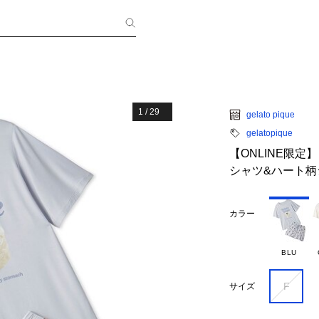
1
/
29
gelato pique
gelatopique
【ONLINE限
シャツ&ハート柄
カラー
BLU
F
サイズ