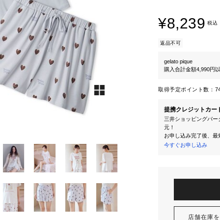
¥8,239
税込
返品不可
gelato pique
購入合計金額4,990
取得予定ポイント数：
7
提携クレジットカー
三井ショッピングパーク
元！
お申し込み完了後、最
今すぐお申し込み
店舗在庫