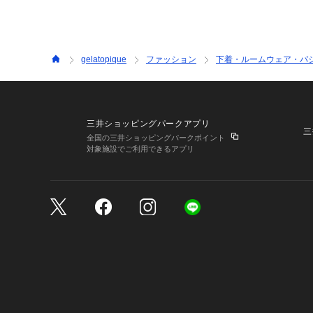
gelatopique
ファッション
下着・ルームウェア・パ
三井ショッピングパークアプリ
三
全国の三井ショッピングパークポイント
対象施設でご利用できるアプリ
三井不動産が展開する商
サイトのご利用上の注