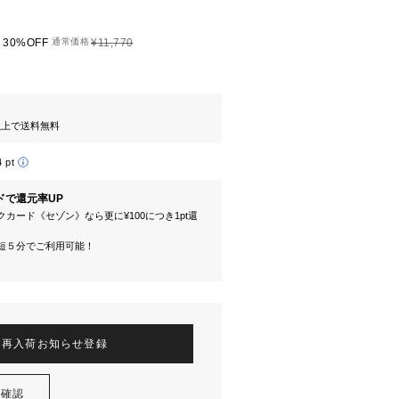
30%OFF
通常価格
¥11,770
円以上で送料無料
4 pt
ドで還元率UP
カード《セゾン》なら更に¥100につき1pt還
短５分でご利用可能！
再入荷お知らせ登録
を確認