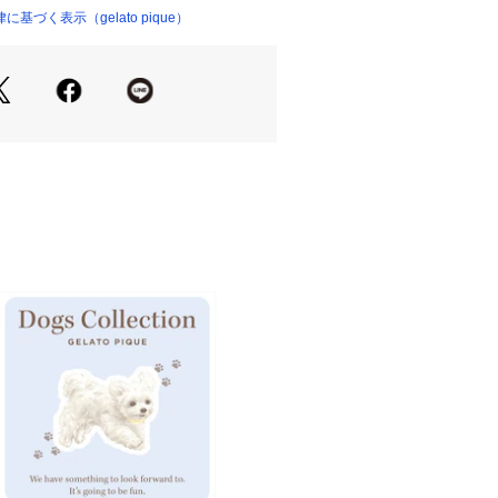
組み合わせました。いずれもひんやり
づく表示（gelato pique）
楽しみいただける、なめらかな接触冷
クリームたっぷりを添えたケーキの下
」を意味する英語をプリントしていま
にポケット付きで機能的に仕上げまし
イト、ピンク、ブルーの3色展開。同
合わせたり、ギフトにもおすすめのア
り、実際よりも色味が違って見える場
マートフォンなどの環境により、若干
ーが異なる場合もございます。予めご
品単品画像をご参照下さい。 
プルのため、色味やサイズ等の仕様に
ございますので、予めご了承くださ
:36.5cm,ウエスト:67～100cm,