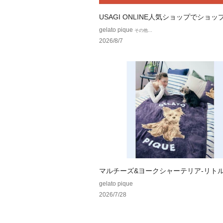
USAGI ONLINE人気ショップでショ
ン配布中！
gelato pique
その他...
2026/8/7
マルチーズ&ヨークシャーテリア-リト
ズシリーズ-
gelato pique
2026/7/28