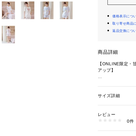
価格表示につ
取り寄せ商品
返品交換につ
商品詳細
【ONLINE限定
アップ】
【Fabric】
肌に触れるとひん
のレーヨン素材を
サイズ詳細
性別：
レディース
カテゴリー：
ファッ
ルームウェア・パジ
【Design/Styling
素材：トップス:レー
レビュー
「胸がきゅんとす
95%、ポリウレタン5
0件
ートモチーフのON
テル30%
生産国：中国
いちごショートケ
商品番号：
16201000
と、ハート柄に配
PWCT262348 （