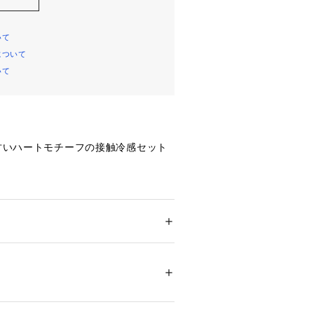
いて
について
いて
・甘いハートモチーフの接触冷感セット
やりとした冷感が得られる、接触冷感
使用しています。
ション
 ＞ 
下着・ルームウェア・パジャマ
 ＞ 
ャマ
】
ヨン95%、ポリウレタン5%/パンツ:レーヨン
る」をコンセプトにデザインした、ハ
%/裏地:【OWHT】レーヨン70%、ポリエス
LINE限定セットアップ。ハート型の
ーキをプリントしたレーヨンTシャツ
22821 
（モール）
色のロゴを効かせた甘すぎない絵柄の
ショップ）