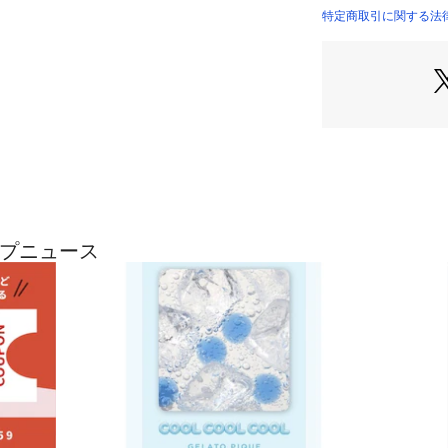
ショートパンツを
特定商取引に関する法律に基
とした肌触りがお
感素材を使用。生
には、「胸きゅん
す。パンツは両脇
た。色はオフホワ
シリーズの雑貨と
イテムです。
※照明の関係によ
合があります。
またパソコン・ス
ョップニュース
製品と画像のカラ
了承ください。
商品の色味は、商
※商品画像はサン
変更がある場合が
い。
【サイズ備考】
【ショートパンツ】総丈