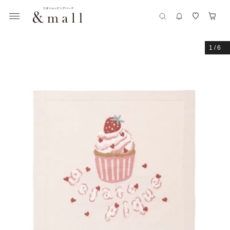
1
/
6