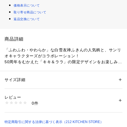
価格表示について
取り寄せ商品について
返品交換について
商品詳細
「ふわふわ・やわらか」な白雪友禅ふきんの人気柄と、サンリ
オキャラクターズがコラボレーション！ 
50周年をむかえた「キキ＆ララ」の限定デザインをお楽しみく
ださい。
表面は美しい友禅染め、裏面は白い蚊帳生地を使用しておりま
サイズ詳細
性別：
レディース
す。
カテゴリー：
生活雑貨
 ＞ 
キッチン用品･調理器具
 ＞ 
エプロン
素材：レーヨン85％ 綿15％
 しなやかな触感は、ふきんとしてだけでなくおしぼりなど多
生産国：日本製
レビュー
目的にご使用頂けます。
商品番号：
1603600021174 
（モール）
0件
 柄物ですが塩素系漂白剤も使用可能ですので、長期に渡り清
N78-68406 （ショップ）
潔にお使い頂けます。
 レーヨンは木材パルプを原料とし、生分解され自然に還る循
環型の再生繊維です。
特定商取引に関する法律に基づく表示（212 KITCHEN STORE）