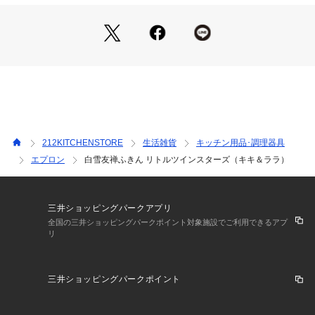
綿や麻よりも吸湿性・放湿性に優れ、ニオイも付きにくく、ふ
きんには最適です。
用途：おしぼり / 食器拭き / 台拭き / 赤ちゃんの肌拭きなど、
はんかちとして
【取り扱い方法】
食洗器/乾燥機:--
電子レンジ:--
オーブン:--
212KITCHENSTORE
生活雑貨
キッチン用品･調理器具
対応熱源:--
エプロン
白雪友禅ふきん リトルツインスターズ（キキ＆ララ）
耐熱/耐冷温度:--
その他:--
【主な製品仕様】
三井ショッピングパークアプリ
重量:45g
全国の三井ショッピングパークポイント対象施設でご利用できるアプ
リ
容量:1枚入り
三井ショッピングパークポイント
※照明の関係により、実際よりも色味が違って見える場合があ
ります。また、パソコン・スマートフォンなどの環境により、
若干製品と画像のカラーが異なる場合もございます。