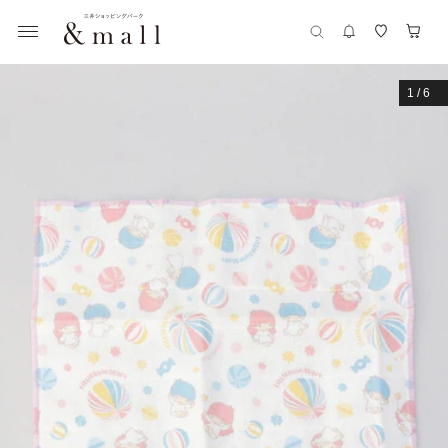
1
/
6