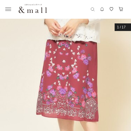
1
/
17