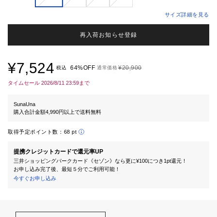
サイズ詳細を見る
再入荷お知らせ登録
¥7,524
64%OFF
¥20,900
税込
通常価格
タイムセール 2026/8/11 23:59まで
SunaUna
購入合計金額4,990円以上で送料無料
取得予定ポイント数：
68 pt
提携クレジットカードで還元率UP
三井ショッピングパークカード《セゾン》なら更に¥100につき1pt還元！
お申し込み完了後、最短５分でご利用可能！
今すぐお申し込み