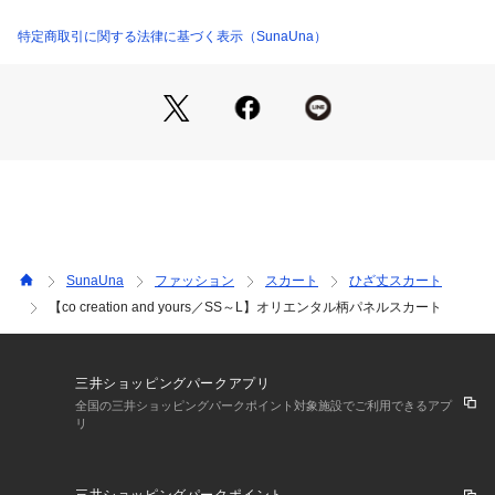
を施しました。
チリメン状の表面感が特徴のバックサテンジョーゼットを使用
特定商取引に関する法律に基づく表示（SunaUna）
しており、なめらかな肌触りと程よい光沢感、美しいドレープ
性が特徴です。
＊リサイクルポリエステルを使用しています。
【着こなしポイント】
164col・194col：裾にオリエンタルなラインを、そしてスカー
ト部分にはお花のモチーフを施したパネルならではの柄行きが
ポイントです。
SunaUna
ファッション
スカート
ひざ丈スカート
【仕様】
【co creation and yours／SS～L】オリエンタル柄パネルスカート
・ポケットなし
・裏地あり
・ウエスト後ろゴム
・後ろファスナー
三井ショッピングパークアプリ
全国の三井ショッピングパークポイント対象施設でご利用できるアプ
リ
※照明の関係により、実際よりも色味が違って見える場合があ
ります。また、パソコン・スマートフォンなどの環境により、