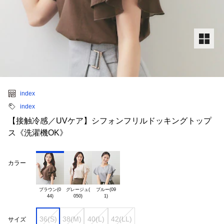
index
index
【接触冷感／UVケア】シフォンフリルドッキングトップ
ス《洗濯機OK》
カラー
ブラウン(0

グレージュ(

ブルー(09

36(S)
38(M)
40(L)
42(LL)
サイズ