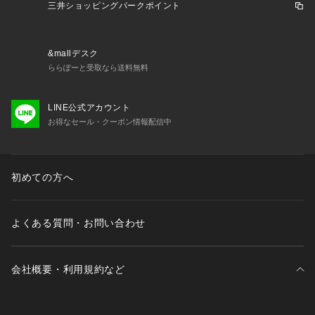
す。この効果は永久的ではありません。
三井ショッピングパークポイント
※照明の関係により、実際よりも色味が違って見える場合があ
&mallデスク
ります。また、パソコン・スマートフォンなどの環境により、
ららぽーと受取なら送料無料
若干製品と画像のカラーが異なる場合もございます。
LINE公式アカウント
お得なセール・クーポン情報配信中
初めての方へ
よくある質問・お問い合わせ
会社概要・利用規約など