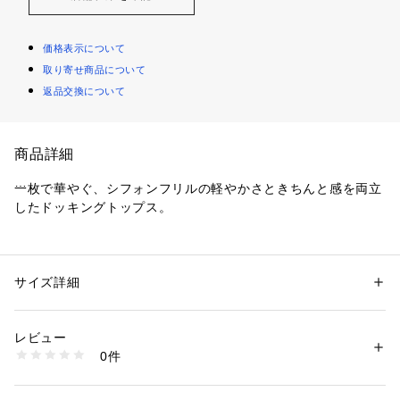
価格表示について
取り寄せ商品について
返品交換について
商品詳細
一枚で華やぐ、シフォンフリルの軽やかさときちんと感を両立
したドッキングトップス。
【デザイン】
・身頃はすっきり、袖はふんわり。メリハリのあるシルエット
が上品です。
サイズ詳細
性別：
レディース
・肩から流れるレイヤードのシフォンフリルが、さりげなく二
カテゴリー：
ファッション
 ＞ 
トップス
 ＞ 
Tシャツ・カットソー
素材：本体: コットン83％ ポリエステル17％ 布帛部分: ポリエステル10
の腕をカバー。
0％
レビュー
・ゴールド付属付きのクルーネックは詰まりすぎず、顔まわり
生産国：インドネシア製
0件
をすっきり見せます。
商品番号：
1600600006088 
（モール）
C58-15223 （ショップ）
・装飾を抑えたシンプルな本体に、袖の揺れ感が映えるデザイ
ン。