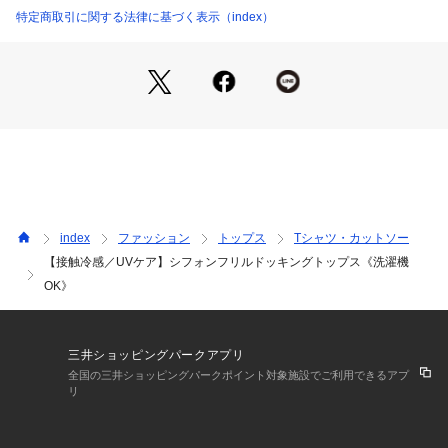
・一枚で着映えし、通勤から会食まで幅広く使いやすいバラン
特定商取引に関する法律に基づく表示（index）
スです。
・テーパードパンツを合わせて、きちんと感のある通勤スタイ
ルに。
・フレアスカートなら、袖の揺れが引き立つフェミニンな印象
に。
・デニムやワイドパンツに合わせても、品よくまとまるトップ
スです。
【素材】
・接触冷感付きで、暑い季節もさらりと心地よい着用感。
index
ファッション
トップス
Tシャツ・カットソー
・身頃はなめらかで、きれいめに見える落ち着いた表情が魅
【接触冷感／UVケア】シフォンフリルドッキングトップス《洗濯機
力。
OK》
・シフォン部分は軽やかで、動くたびにやわらかな透け感を添
えます。
・洗濯機OKなので、毎日のワードローブに取り入れやすい一
枚。
三井ショッピングパークアプリ
・UVケア機能付きで、外出の多い日も頼れる実用性がありま
全国の三井ショッピングパークポイント対象施設でご利用できるアプ
す。
リ
※この製品は、太陽光線中の紫外線（UV）を通しにくくしま