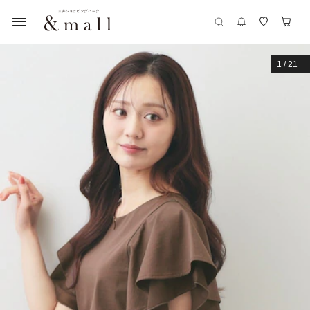
1
/
21