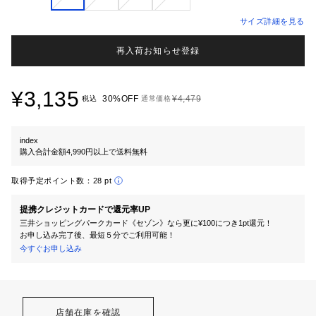
サイズ詳細を見る
再入荷お知らせ登録
¥3,135
30%OFF
¥4,479
税込
通常価格
index
購入合計金額4,990円以上で送料無料
取得予定ポイント数：
28 pt
提携クレジットカードで還元率UP
三井ショッピングパークカード《セゾン》なら更に¥100につき1pt還元！
お申し込み完了後、最短５分でご利用可能！
今すぐお申し込み
店舗在庫を確認