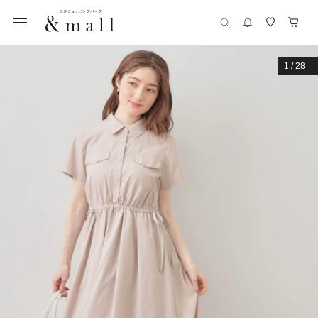
1
/
28