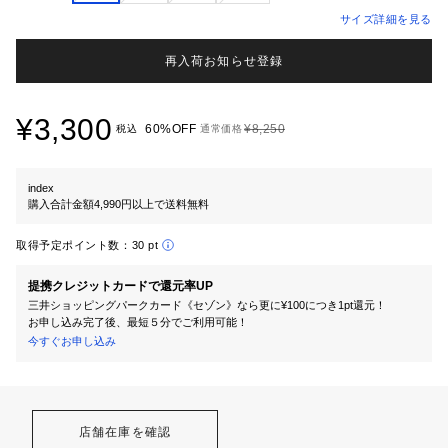
サイズ詳細を見る
再入荷お知らせ登録
¥3,300
60%OFF
¥8,250
税込
通常価格
index
購入合計金額4,990円以上で送料無料
取得予定ポイント数：
30 pt
提携クレジットカードで還元率UP
三井ショッピングパークカード《セゾン》なら更に¥100につき1pt還元！
お申し込み完了後、最短５分でご利用可能！
今すぐお申し込み
店舗在庫を確認