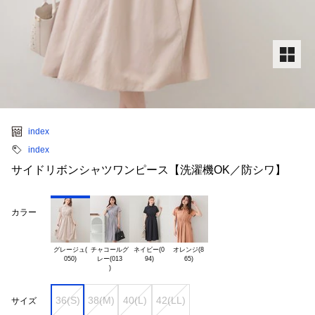
index
index
サイドリボンシャツワンピース【洗濯機OK／防シワ】
カラー
グレージュ(

チャコールグ

ネイビー(0

オレンジ(8

レー(013

36(S)
38(M)
40(L)
42(LL)
サイズ