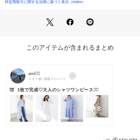
・立ったり座ったりしても動きやすく、上品さを保ちながらリ
特定商取引に関する法律に基づく表示（index）
ラクシングな一枚。
【素材】
・リサイクルポリエステル100％使用で、地球に優しいサステ
ナブルな素材。
・防シワ性を備えた素材特性により、持ち運びや長時間の着用
でもきれいをキープ。
・軽く柔らかな生地感で、心地よい着用感をお楽しみいただけ
ます。
・お手入れも簡単なマシンウォッシャブル仕様で、デイリー使
いにぴったり！
【仕様】
・ポケット数：胸元（ダミー）×2
・スカート部分のみ裏地あり
・ウエスト総ゴム
※照明の関係により、実際よりも色味が違って見える場合があ
ります。また、パソコン・スマートフォンなどの環境により、
若干製品と画像のカラーが異なる場合もございます。