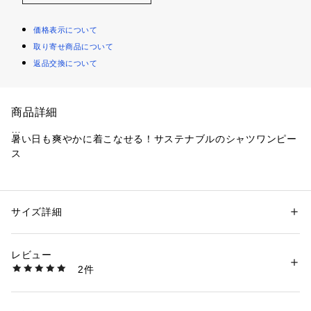
価格表示について
取り寄せ商品について
返品交換について
商品詳細
暑い日も爽やかに着こなせる！サステナブルのシャツワンピー
ス
【デザイン】
・クラシカルなシャツ襟が、きちんと感を引き立てつつ、絶妙
なリラクシーさもプラス。
サイズ詳細
性別：
レディース
・サイドに施されたリボンはデザインアクセントとして、華や
カテゴリー：
ファッション
 ＞ 
ワンピース・ドレス
 ＞ 
ワンピース
素材：表地: ポリエステル100％ 裏地: ポリエステル100％
かなポイントに。
生産国：カンボジア製
レビュー
・ウエスト部分はゴム仕様で自然なギャザーを演出し、快適な
商品番号：
1600600006014 
（モール）
2件
着心地を提供。
C58-55011 （ショップ）
・背中はヨーク切り替えと細かなギャザーを採用し、シルエッ
トに表情と奥行きをプラス。