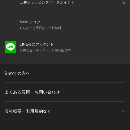
※この製品は、吸水速乾効果のある素材を使用しています。こ
三井ショッピングパークポイント
の効果は永久的ではありません。
&mallデスク
※照明の関係により、実際よりも色味が違って見える場合があ
ららぽーと受取なら送料無料
ります。また、パソコン・スマートフォンなどの環境により、
若干製品と画像のカラーが異なる場合もございます。
LINE公式アカウント
お得なセール・クーポン情報配信中
初めての方へ
よくある質問・お問い合わせ
会社概要・利用規約など