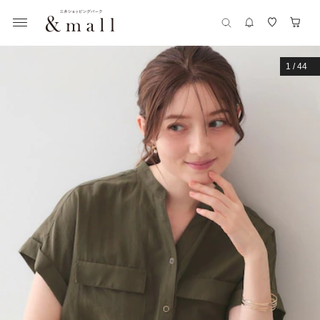
1
/
44