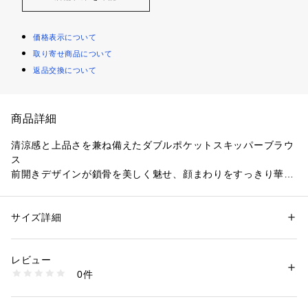
価格表示について
取り寄せ商品について
返品交換について
商品詳細
清涼感と上品さを兼ね備えたダブルポケットスキッパーブラウ
ス
前開きデザインが鎖骨を美しく魅せ、顔まわりをすっきり華や
かに。
接触冷感素材で汗ばむ季節も快適、オフィスから食事まで一日
中きれいが続きます。
サイズ詳細
性別：
レディース
カテゴリー：
ファッション
 ＞ 
トップス
 ＞ 
シャツ・ブラウス
素材：ポリエステル100％
【デザイン】
生産国：中国製
レビュー
・前開きデザインのスキッパーネックがデコルテを美しく見
商品番号：
1600600006006 
（モール）
0件
せ、大人のリラックス感を演出。
C58-81007 （ショップ）
・バストにゆとりを持たせたシルエットとターンバックスリー
ブ仕様で、気になる二の腕をしっかりカバー。