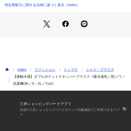
・ダブルポケットがアクセントとなり、きれいめとカジュアル
特定商取引に関する法律に基づく表示（index）
が絶妙にミックスされた仕上がりに。
・バックスタイルで衿を少し抜けば、トレンド感たっぷりの抜
け感コーデが完成します。
・少し長めの丈感とフロントインしやすい設計で、パンツやス
カートどちらも美しく映える着こなしが可能。
・暑い季節には前を開けて羽織りとしても活躍できる、多用途
なスタイリングが楽しめます。
【素材】
・表面に控えめな光沢と滑らかな質感を生むフィブリル加工を
index
ファッション
トップス
シャツ・ブラウス
施したポリエステル素材を使用。
【接触冷感】ダブルポケットスキッパーブラウス《吸水速乾／防シワ／
・柔らかで肌に優しい風合いながらも、イージーアイロンが嬉
洗濯機OK／S～3L／7col》
しいお手入れ簡単な素材感。
・接触冷感と吸水速乾性を備え、汗ばむ季節でもさらっと快適
に過ごせます。
・マシンウォッシャブル対応で、ご自宅での手洗いやアイロン
三井ショッピングパークアプリ
がけの手間を大幅軽減。
全国の三井ショッピングパークポイント対象施設でご利用できるアプ
・防シワ性にも富んでいるため、旅行や出張先にも持ち運びし
リ
やすい一枚。