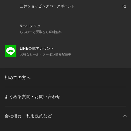
※この製品は、太陽光線中の紫外線（UV）を通しにくくしま
三井ショッピングパークポイント
す。この効果は永久的ではありません。
&mallデスク
※照明の関係により、実際よりも色味が違って見える場合があ
ららぽーと受取なら送料無料
ります。また、パソコン・スマートフォンなどの環境により、
若干製品と画像のカラーが異なる場合もございます。
LINE公式アカウント
お得なセール・クーポン情報配信中
初めての方へ
よくある質問・お問い合わせ
会社概要・利用規約など