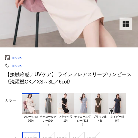
index
index
【接触冷感／UVケア】Iラインフレアスリーブワンピース
《洗濯機OK／XS～3L／6col》
カラー
グレージュ(

チャコールグ

ブラック(0

チャコールグ

ブラウン(8

ネイビー(8

レー(014

レー(813
