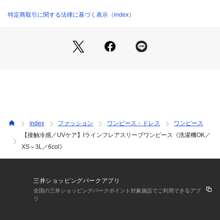
添えるアクセント。
・共布のベルト付きで、フィット＆フレアのシルエットにも簡
特定商取引に関する法律に基づく表示（index）
単にアレンジ可能。
【素材】
・コットン100％のジャージ素材が、しなやかで優しい肌触り
と快適な着心地を提供します。
・マシンウォッシャブルなのでお手入れも簡単！
・接触冷感機能で清涼感が持続し、暑い日でも爽やかな着用感
をキープ。
・UVケア機能付きで長時間の日差しの下でも着られる安心素
材。
index
ファッション
ワンピース・ドレス
ワンピース
・透け感が気になりにくいしっかりとした素材。
【接触冷感／UVケア】Iラインフレアスリーブワンピース《洗濯機OK／
　エンザイム加工により毛羽立ちが少なく、滑らかな質感が楽
XS～3L／6col》
しめます。
【仕様】
・ポケットなし
三井ショッピングパークアプリ
・裏地なし
全国の三井ショッピングパークポイント対象施設でご利用できるアプ
リ
※こちらの商品は透け感があるため、インナーの着用をおすす
めします。