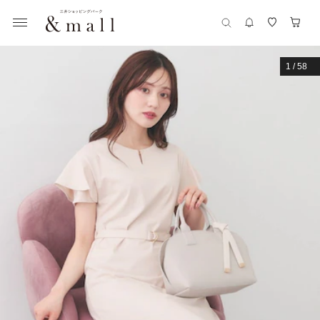
1
/
58