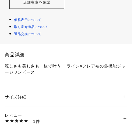
店舗在庫を確認
価格表示について
取り寄せ商品について
返品交換について
商品詳細
涼しさも美しさも一枚で叶う！Iライン×フレア袖の多機能ジャ
ージワンピース
【デザイン】
・Iラインシルエットが身体をすっきり見せ、上品で洗練され
た印象を与えます。
サイズ詳細
性別：
レディース
・ふんわり広がる立体的なフレア袖が二の腕をさりげなくカバ
カテゴリー：
ファッション
 ＞ 
ワンピース・ドレス
 ＞ 
ワンピース
素材：コットン100％
ーし、動きに軽やかさをプラス。
生産国：中国製
レビュー
・胸元のキーネックが抜け感を演出し、デコルテラインを美し
商品番号：
1600600005994 
（モール）
1件
く見せるポイントに。
C58-55021 （ショップ）
・オリジナルのマンテルパール調パーツが華やかさと上品さを