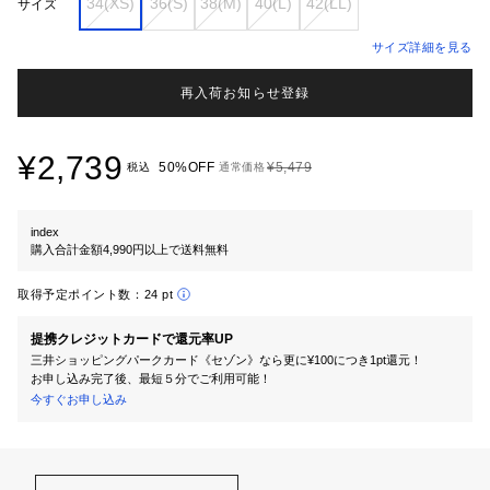
34(XS)
36(S)
38(M)
40(L)
42(LL)
サイズ
サイズ詳細を見る
再入荷お知らせ登録
¥2,739
50%OFF
¥5,479
税込
通常価格
index
購入合計金額4,990円以上で送料無料
取得予定ポイント数：
24 pt
提携クレジットカードで還元率UP
三井ショッピングパークカード《セゾン》なら更に¥100につき1pt還元！
お申し込み完了後、最短５分でご利用可能！
今すぐお申し込み