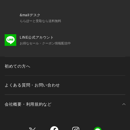
・ピンク(871)はミックスカラーです。
&mallデスク
※照明の関係により、実際よりも色味が違って見える場合があ
ららぽーと受取なら送料無料
ります。また、パソコン・スマートフォンなどの環境により、
若干製品と画像のカラーが異なる場合もございます。
LINE公式アカウント
お得なセール・クーポン情報配信中
初めての方へ
よくある質問・お問い合わせ
会社概要・利用規約など
三井不動産が展開する商業施設一覧