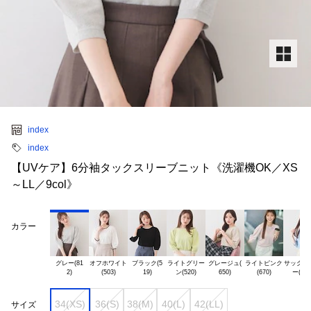
index
index
【UVケア】6分袖タックスリーブニット《洗濯機OK／XS
～LL／9col》
カラー
グレー(81

オフホワイト

ブラック(5

ライトグリー

グレージュ(

ライトピンク

サックスブ
34(XS)
36(S)
38(M)
40(L)
42(LL)
サイズ