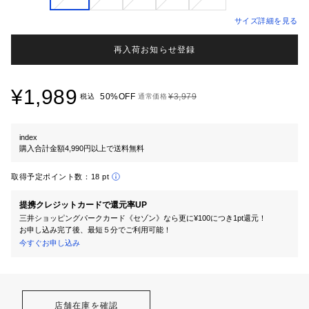
サイズ詳細を見る
再入荷お知らせ登録
¥1,989
50%OFF
¥3,979
税込
通常価格
index
購入合計金額4,990円以上で送料無料
取得予定ポイント数：
18 pt
提携クレジットカードで還元率UP
三井ショッピングパークカード《セゾン》なら更に¥100につき1pt還元！
お申し込み完了後、最短５分でご利用可能！
今すぐお申し込み
店舗在庫を確認