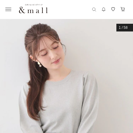
1
/
58