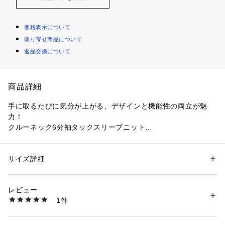
価格表示について
取り寄せ商品について
返品交換について
商品詳細
手に取るたびに気分が上がる、デザインと機能性の両立が魅
力！
クルーネック6分袖タックスリーブニット
【デザイン】
・控えめなボリューム感のタックスリーブで、程よい華やかさ
サイズ詳細
性別：
レディース
をプラス。
カテゴリー：
ファッション
 ＞ 
トップス
 ＞ 
ニット・セーター
素材：レーヨン66％ ナイロン34％
・衿ぐりと袖口のさりげない編み柄が、ディテールに上品なア
生産国：中国製
レビュー
クセントを添えます。
商品番号：
1600600005990 
（モール）
1件
・季節の変わり目にも活躍する絶妙な袖丈が、快適さと実用性
C58-15012 （ショップ）
を両立。
・バイカラーとラメの2つのアソート展開で、異なる表情を楽