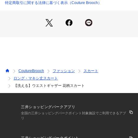
微光沢とシアー感があります。
特定商取引に関する法律に基づく表示（Couture Brooch）
軽く柔らかい素材です。
【仕様】
・ポケットなし
・後ろファスナー
・ウエスト後ろゴム
・裏地あり
※アイボリー（104）はやや透け感があります。
CoutureBrooch
ファッション
スカート
ロング・マキシ丈スカート
※照明の関係により、実際よりも色味が違って見える場合があ
【洗える】ウエストギャザー 花柄スカート
ります。また、パソコン・スマートフォンなどの環境により、
若干製品と画像のカラーが異なる場合もございます。
【スタッフコメント】
三井ショッピングパークアプリ
shino（164㎝）
全国の三井ショッピングパークポイント対象施設でご利用できるアプ
大ぶりの花柄ですが、シックで落ち着いたトーンに仕上げてい
リ
ますので、甘くなりすぎず、大人らしく上品に着こなしていた
だけます。
控えめな光沢感があり、歩くたびに生地が軽やかに揺れる様が