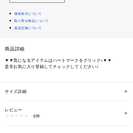
価格表示について
取り寄せ商品について
返品交換について
商品詳細
▼▼気になるアイテムはハートマークをクリック♪▼▼
是非お気に入り登録してチェックしてください♪
大胆な大花プリントのスカートです
～POINT～
サイズ詳細
性別：
レディース
大花ですが、シックな色目なのでコーディネイトを邪魔するこ
カテゴリー：
ファッション
 ＞ 
スカート
 ＞ 
ロング・マキシ丈スカート
素材：表地・裏地: ポリエステル100％
となく、合わせやすいスカートです。
生産国：中国製
レビュー
ウエストにはギャザーがたっぷり入っているので、フワッとし
商品番号：
1600300006748 
（モール）
0件
たシルエットがフェミニンです。
508-75057 （ショップ）
【素材】