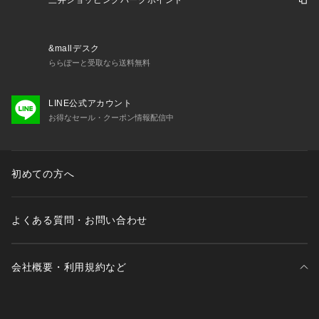
三井ショッピングパークポイント
大変美しい一着です。
ウエストにはたっぷりとギャザーを寄せ、フェミニンな印象を
与えつつも、背面はゴム仕様となっており、快適な履き心地を
&mallデスク
実現している点もおすすめのポイントです。
ららぽーと受取なら送料無料
【26SS NEW ARRIVAL】
LINE公式アカウント
【26SS NEW COLLECTION】
お得なセール・クーポン情報配信中
初めての方へ
よくある質問・お問い合わせ
会社概要・利用規約など
三井不動産が展開する商業施設一覧