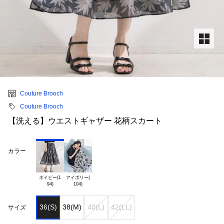
Couture Brooch
Couture Brooch
【洗える】ウエストギャザー 花柄スカート
カラー
ネイビー(1

アイボリー(

36(S)
38(M)
40(L)
42(LL)
サイズ