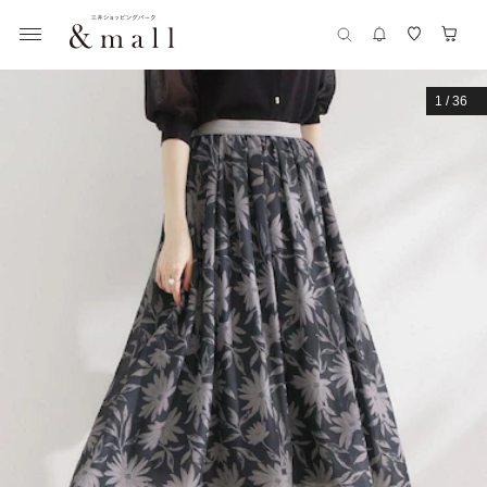
1
/
36