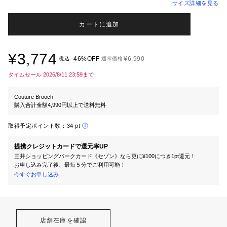
サイズ詳細を見る
カートに追加
¥3,774
46%OFF
¥6,990
税込
通常価格
タイムセール 2026/8/11 23:59まで
Couture Brooch
購入合計金額4,990円以上で送料無料
取得予定ポイント数：
34 pt
提携クレジットカードで還元率UP
三井ショッピングパークカード《セゾン》なら更に¥100につき1pt還元！
お申し込み完了後、最短５分でご利用可能！
今すぐお申し込み
店舗在庫を確認