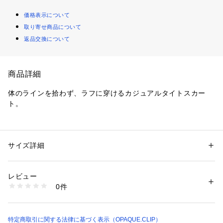
価格表示について
取り寄せ商品について
返品交換について
商品詳細
体のラインを拾わず、ラフに穿けるカジュアルタイトスカー
ト。
【デザイン】
・タイトすぎないIラインシルエットで大人のバランスに仕上
げたタイトスカート。
サイズ詳細
性別：
レディース
・しっかりとした厚みのあるカジュアル素材がヒップ周りをカ
カテゴリー：
ファッション
 ＞ 
スカート
 ＞ 
ひざ丈スカート
素材：コットン99％ ポリウレタン1％
バーし、安心感のある穿き心地。
生産国：中国製
レビュー
・スニーカーやフラットシューズと相性が良く、普段のお出か
商品番号：
1600100014046 
（モール）
0件
けからワンマイルコーデまで幅広く活躍。
637-75095 （ショップ）
・Tシャツ合わせでもこなれた印象になり、気負わず穿ける一
枚です。
特定商取引に関する法律に基づく表示（OPAQUE.CLIP）