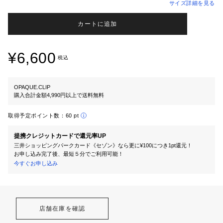
サイズ詳細を見る
カートに追加
¥6,600
税込
OPAQUE.CLIP
購入合計金額4,990円以上で送料無料
取得予定ポイント数：
60 pt
提携クレジットカードで還元率UP
三井ショッピングパークカード《セゾン》なら更に¥100につき1pt還元！
お申し込み完了後、最短５分でご利用可能！
今すぐお申し込み
店舗在庫を確認