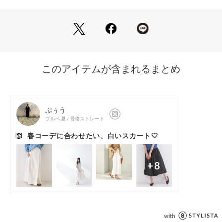
【素材】
・しっかりとした厚みとストレッチ性のあるカツラギ素材を使
用。
・通年着用可能
・ご家庭でお洗濯簡単なマシンウォッシャブル素材。
※裏地なし
【仕様】
・前ポケット×3
・後ろポケット×2
・裏地なし
※オフホワイト（003はやや透け感があるため、インナーの着
用をおすすめします。
※照明の関係により、実際よりも色味が違って見える場合があ
ります。また、パソコン・スマートフォンなどの環境により、
若干製品と画像のカラーが異なる場合もございます。