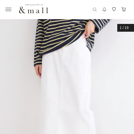
1
/
19