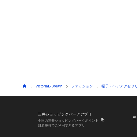
VictoriaL-Breath
ファッション
帽子・ヘアアクセサ
三井ショッピングパークアプリ
三
全国の三井ショッピングパークポイント
対象施設でご利用できるアプリ