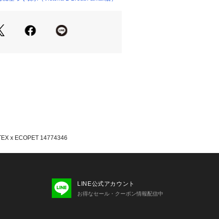
。あご紐は着脱可能。
たっての注意事項】
・計量方法により計測を行っておりま
差が生じる場合があります。
て弊社カラー表記がメーカーカラー表
あります。
いのモニター環境により、掲載画像と
が若干異なる場合があります。
品のパッケージ・デザイン・仕様につ
更することがあります。あらかじめご
年春夏モデル 2026ssmodel ニュー
NEWERA エルブレス ヴィクトリア ビ
 ECOPET 14774346
a L-Breath アウトドアカジュアル小物
Men's Mens メンズ めんず 男性 ア
 ハイキング キャンプ ぼうし 日よけ
 熱中症対策 2026_hbs
LINE公式アカウント
お得なセール・クーポン情報配信中