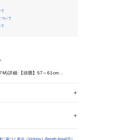
いて
について
いて
ル
FM)詳細:【頭囲】57～61cm
性と環境配慮を兼ね備えた、快適性に
ルファブリックシリーズ。植物由来原
OTEX とリサイクルポリエステル EC
メンズ
わせたストレッチ素材を採用。柔らかく
ション
 ＞ 
帽子・ヘアアクセサリー
 ＞ 
キャッ
と軽やかな伸縮性、撥水性を兼備。抗
CROERA スウェットバンドを採用。ト
防ぐプラスチック製。サンシェードは
63247 
（モール）
ショップ）
り外しが可能です。
イニングを取り除くことで、軽量かつ
減されたアドベンチャーハット。アイ
く表示（Victoria L-Breath &mall店）