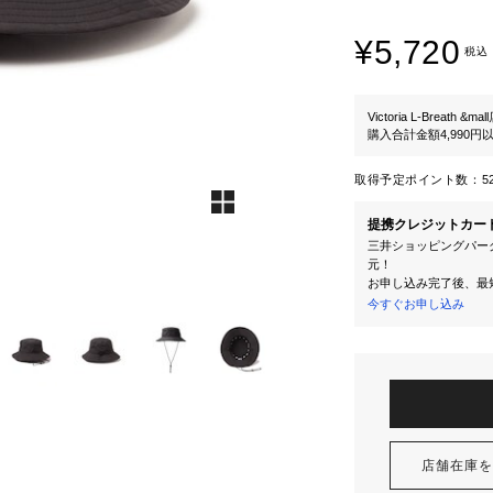
¥5,720
税込
Victoria L-Breath &mal
購入合計金額4,990
取得予定ポイント数：
5
提携クレジットカー
三井ショッピングパーク
元！
お申し込み完了後、最
今すぐお申し込み
店舗在庫