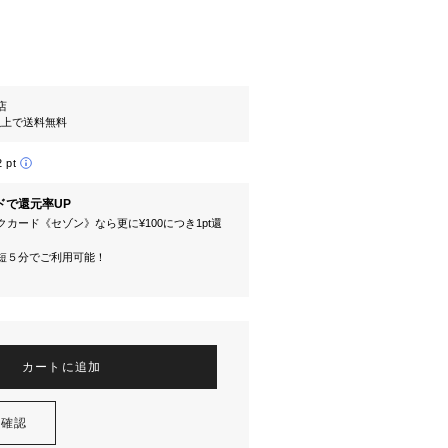
l店
円以上で送料無料
2 pt
ドで還元率UP
カード《セゾン》なら更に¥100につき1pt還
短５分でご利用可能！
カートに追加
を確認