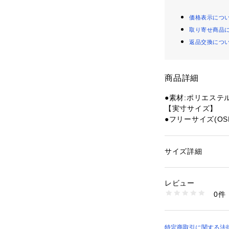
価格表示につ
取り寄せ商品
返品交換につ
商品詳細
●素材:ポリエステ
【実寸サイズ】
●フリーサイズ(OS
●高いストレッチ
優れるサステナブ
料を使用した SOL
サイズ詳細
性別：
レディース
OPET を組み合
カテゴリー：
ファッ
プ
しなやかな肌触り
レビュー
菌効果のある MI
0件
ップボタンは錆を
商品番号：
15403001
10902842401 （
クリップ仕様で取
●シルエットはラ
着用時の蒸れが軽
特定商取引に関する法律に基づ