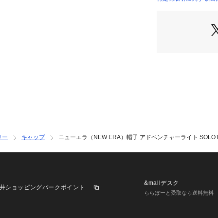
レットは刺繍仕様
【商品の購入にあ
※弊社独自の採寸
すため、多少の誤
※一部商品におい
記と異なる場合が
※ブラウザやお使
実際の商品の色味
※掲載の価格・製
いて、予告なく変
了承ください。2026
エラ NEW ERA 
リー
キャップ
ニューエラ（NEW ERA）帽子 アドベンチャーライト SOLOTEX x
クトリア Victori
 アクセサリー 帽子 
ウトドア レジャー
 紫外線対策 UV対策
&mallデスク
井ショッピングパークポイント
ららぽーと受取なら送料無料