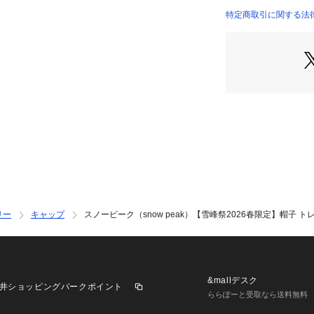
りげないアクセン
特定商取引に関する法律に基づ
●素材には軽やか
ーズンやスタイル
染みます。
●後部はベルトア
感に調整可能です
●日常使いからア
り入れやすいアイ
●透け感:なし
●裏地:なし
●伸縮性:なし
●光沢感:なし
●生地の厚さ:普通
リー
キャップ
スノーピーク（snow peak）【雪峰祭2026春限定】帽子 トレッキング 
【商品の購入にあ
※弊社独自の採寸
すため、多少の誤
※一部商品におい
記と異なる場合が
&mallデスク
井ショッピングパークポイント
※ブラウザやお使
ららぽーと受取なら送料無料
実際の商品の色味