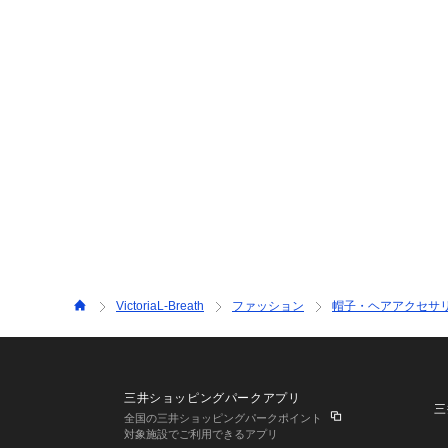
VictoriaL-Breath
ファッション
帽子・ヘアアクセサ
三井ショッピングパークアプリ
三
全国の三井ショッピングパークポイント
対象施設でご利用できるアプリ