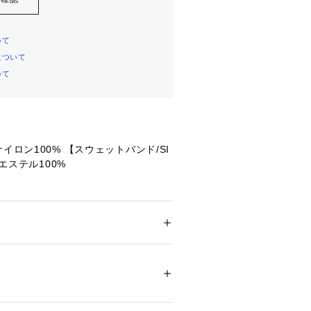
いて
について
いて
イロン100% 【スウェットバンド/SI
リエステル100%
イズ詳細:【頭周り】59cm 【フロント
m 【フロントサイド】17cm 【サイドバ
【バックパネル】12.25cm
メンズ
ション
 ＞ 
帽子・ヘアアクセサリー
 ＞ 
キャッ
P Circle Lettering Cap
レタリングをサークルデザインに落と
した、6パネルのナイロンキャップ。
63126 
（モール）
ショップ）
象的なサークルデザインの刺繍を、後
コーポレートロゴをレイアウトし、さ