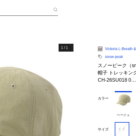
1
/
1
Victoria L-Breath
snow peak
スノーピーク（sn
帽子 トレッキング 登山
CH-26SU018 0…
カラー
ベージュ
ＦＦ
サイズ