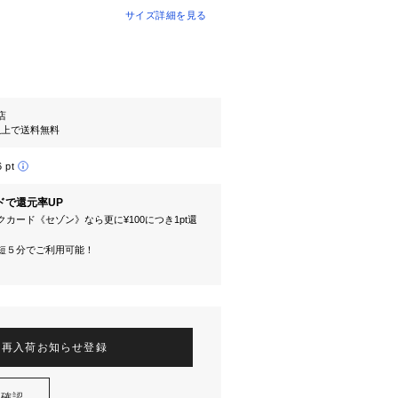
サイズ詳細を見る
l店
円以上で送料無料
6 pt
ドで還元率UP
カード《セゾン》なら更に¥100につき1pt還
短５分でご利用可能！
再入荷お知らせ登録
を確認