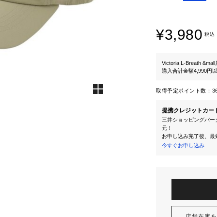
¥3,980
税込
Victoria L-Breath &mal
購入合計金額4,990
取得予定ポイント数：
3
提携クレジットカー
三井ショッピングパーク
元！
お申し込み完了後、最
今すぐお申し込み
店舗在庫