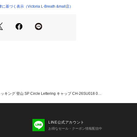
トを加えました。
く表示（Victoria L-Breath &mall店）
で取り入れやすいナイロンを使用。シ
を問わず、幅広いコーディネートに馴
ジャスター仕様で、お好みのフィット
。
ウトドアまで、さまざまなシーンに取
テムです。
登山 SP Circle Lettering キャップ CH-26SU018 0…
たっての注意事項】
・計量方法により計測を行っておりま
差が生じる場合があります。
て弊社カラー表記がメーカーカラー表
あります。
LINE公式アカウント
いのモニター環境により、掲載画像と
お得なセール・クーポン情報配信中
が若干異なる場合があります。