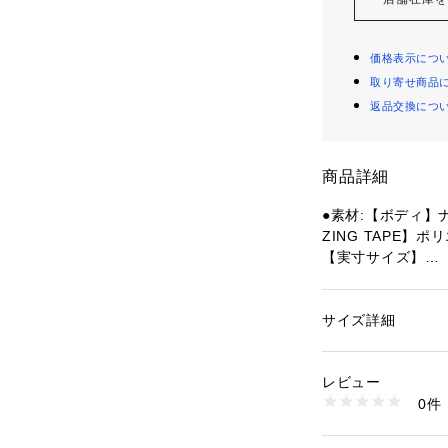
価格表示につ
取り寄せ商品
返品交換につ
商品詳細
●素材:【ボディ】ナ
ZING TAPE】ポ
【実寸サイズ】
●フリー(One)サ
パネル】17.25c
ック】16.65cm 
サイズ詳細
性別：
レディース
●中国製
カテゴリー：
ファッ
プ
●2026春 雪峰祭限定 S
レビュー
●アスタリスクと
0件
し込んだ刺繍を施
商品番号：
15403001
10924418801 （
●フロントには印
部にはブランドの