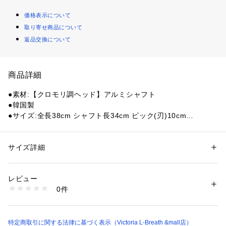
価格表示について
取り寄せ商品について
返品交換について
商品詳細
●素材:【クロモリ調ヘッド】アルミシャフト
●韓国製
●サイズ:全長38cm シャフト長34cm ピック(刃)10cm
●重量:530g
●雪が消えた谷の側壁の草付きや堅い雪渓用にピックが良く効
きます。
サイズ詳細
性別：
レディース
メンズ
●ラバーグリップ付き。
カテゴリー：
アウトドア・スポーツ
 ＞ 
アウトドア
 ＞ 
アウトドアギア・グ
ッズ
レビュー
【商品の購入にあたっての注意事項】
0件
※一部商品において弊社カラー表記がメーカーカラー表記と異
商品番号：
1540300161768 
（モール）
10887731801 （ショップ）
なる場合があります。
※ブラウザやお使いのモニター環境により、掲載画像と実際の
商品の色味が若干異なる場合があります。
特定商取引に関する法律に基づく表示（Victoria L-Breath &mall店）