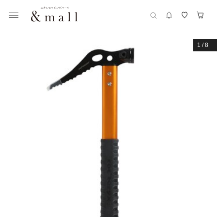
1
/
8