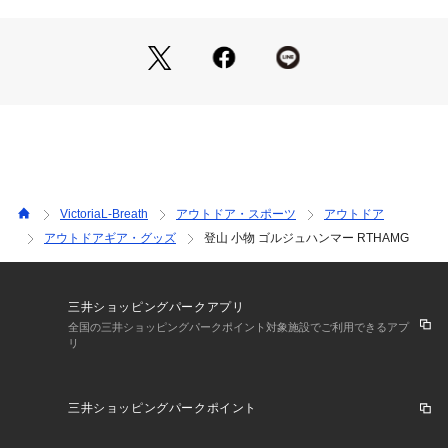
※掲載の価格・製品のパッケージ・デザイン・仕様について、
予告なく変更することがあります。あらかじめご了承くださ
い。ロックテリクス rocteryx roc'teryx エルブレス ヴィクトリ
ア ビクトリア Victoria L-Breath トレッキング小物 アクセサリ
ー クライミング小物 アウトドア レジャー
VictoriaL-Breath
アウトドア・スポーツ
アウトドア
アウトドアギア・グッズ
登山 小物 ゴルジュハンマー RTHAMG
三井ショッピングパークアプリ
全国の三井ショッピングパークポイント対象施設でご利用できるアプ
リ
三井ショッピングパークポイント