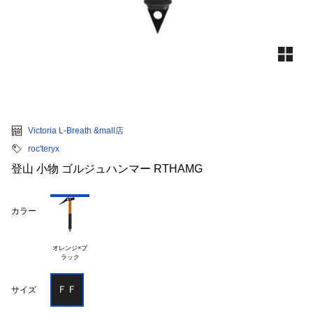
Victoria L-Breath &mall店
roc'teryx
登山 小物 ゴルジュハンマー RTHAMG
カラー
オレンジ×ブ

ＦＦ
サイズ