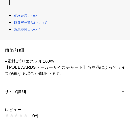
価格表示について
取り寄せ商品について
返品交換について
商品詳細
●素材:ポリエステル100%
【POLEWARDSメーカーサイズチャート】※商品によってサイ
ズが異なる場合が御座います。
●サイズ:【Mサイズ】胸囲88～96cm 身長165～175cm 【Lサ
イズ】胸囲92～100cm 身長170～180cm 【LLサイズ】胸囲96
～104cm 身長175～185cm
サイズ詳細
性別：
メンズ
【実寸サイズ】
カテゴリー：
アウトドア・スポーツ
 ＞ 
アウトドア
 ＞ 
アウトドアウェア
●Mサイズ詳細:【着丈】66cm 【肩幅】46.5cm 【身幅】54.5c
レビュー
m 【袖丈】21cm
商品番号：
1540300160392 
（モール）
0件
●Lサイズ詳細:【着丈】68.5cm 【肩幅】48cm 【身幅】57cm
10902316001 （ショップ）
 【袖丈】21.5cm
●LLサイズ詳細:【着丈】72cm 【肩幅】50.5cm 【身幅】58c