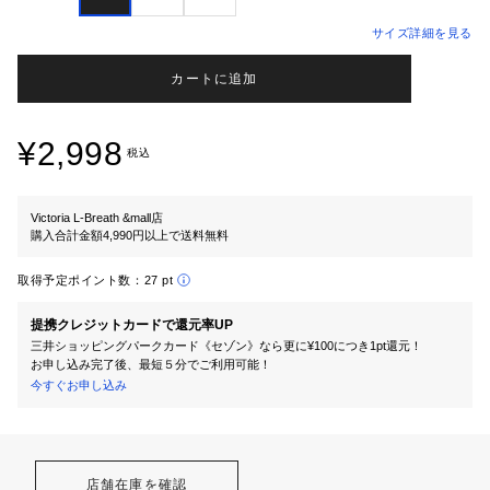
サイズ詳細を見る
カートに追加
¥2,998
税込
Victoria L-Breath &mall店
購入合計金額4,990円以上で送料無料
取得予定ポイント数：
27 pt
提携クレジットカードで還元率UP
三井ショッピングパークカード《セゾン》なら更に¥100につき1pt還元！
お申し込み完了後、最短５分でご利用可能！
今すぐお申し込み
店舗在庫を確認