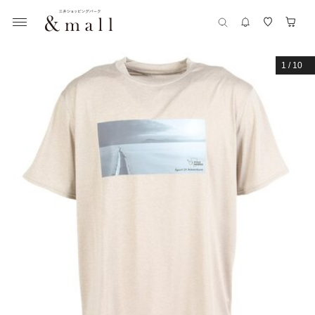
1
/
10