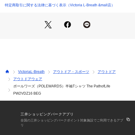
m 【袖丈】23cm
特定商取引に関する法律に基づく表示（Victoria L-Breath &mall店）
●中国製
●メーカーカラー表記:BEG
【商品の購入にあたっての注意事項】
※弊社独自の採寸・計量方法により計測を行っておりますた
め、多少の誤差が生じる場合があります。
※一部商品において弊社カラー表記がメーカーカラー表記と異
なる場合があります。
※ブラウザやお使いのモニター環境により、掲載画像と実際の
商品の色味が若干異なる場合があります。
VictoriaL-Breath
アウトドア・スポーツ
アウトドア
※掲載の価格・製品のパッケージ・デザイン・仕様について、
アウトドアウェア
予告なく変更することがあります。あらかじめご了承くださ
ポールワーズ（POLEWARDS）半袖Tシャツ The PathofLife
い。2026年春夏モデル 2026ssmodel ポールワーズ POLEWA
RDS エルブレス ヴィクトリア ビクトリア Victoria L-Breath
PW2VDZ16 BEG
 トレッキングウエア カットソー Men's Mens メンズ めんず
 男性 アウトドア レジャー トップス カジュアル
三井ショッピングパークアプリ
全国の三井ショッピングパークポイント対象施設でご利用できるアプ
リ