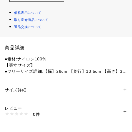
価格表示について
取り寄せ商品について
返品交換について
商品詳細
●素材:ナイロン100%
【実寸サイズ】
●フリーサイズ詳細:【幅】28cm 【奥行】13.5cm 【高さ】39
cm
●フィリピン製
●メーカーカラー表記:BLACK BAL
サイズ詳細
性別：
レディース
メンズ
カテゴリー：
アウトドア・スポーツ
 ＞ 
アウトドア
 ＞ 
アウトドアバッグ
【商品の購入にあたっての注意事項】
レビュー
※弊社独自の採寸・計量方法により計測を行っておりますた
商品番号：
1540300159283 
（モール）
0件
め、多少の誤差が生じる場合があります。
10906534201 （ショップ）
※一部商品において弊社カラー表記がメーカーカラー表記と異
なる場合があります。