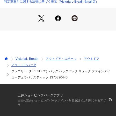
※ブラウザやお使いのモニター環境により、掲載画像と実際の
特定商取引に関する法律に基づく表示（Victoria L-Breath &mall店）
商品の色味が若干異なる場合があります。
※掲載の価格・製品のパッケージ・デザイン・仕様について、
予告なく変更することがあります。あらかじめご了承くださ
い。グレゴリー GREGORY エルブレス ヴィクトリア ビクト
リア Victoria L-Breath デイバッグ トレッキングバッグ アウト
ドア レジャー 登山 ハイキング 旅行 バックパッカー ユニセッ
クス 男女兼用 カジュアル 防災 災害 通勤 通学 黒 ブラック
VictoriaL-Breath
アウトドア・スポーツ
アウトドア
アウトドアバッグ
グレゴリー（GREGORY）バッグ バックパック リュック ファインデイ
コーデュラバリスティック 1375390440
三井ショッピングパークアプリ
全国の三井ショッピングパークポイント対象施設でご利用できるアプ
リ