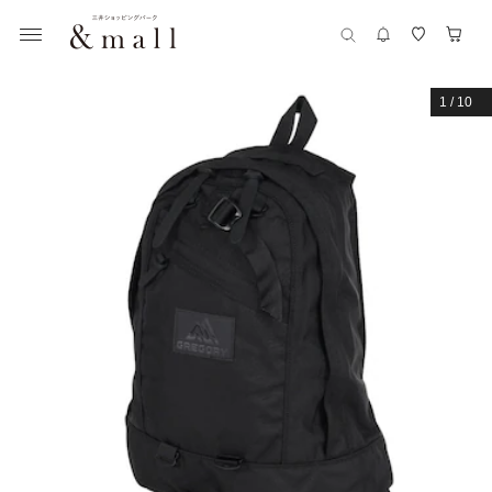
1
/
10