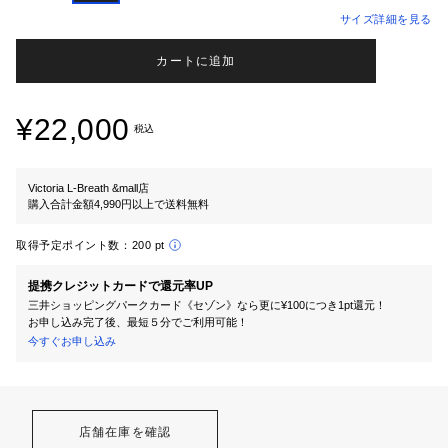
サイズ詳細を見る
カートに追加
¥22,000
税込
Victoria L-Breath &mall店
購入合計金額4,990円以上で送料無料
取得予定ポイント数：
200 pt
提携クレジットカードで還元率UP
三井ショッピングパークカード《セゾン》なら更に¥100につき1pt還元！
お申し込み完了後、最短５分でご利用可能！
今すぐお申し込み
店舗在庫を確認