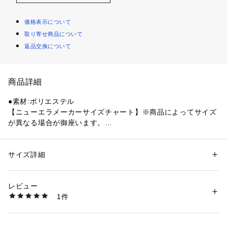
価格表示について
取り寄せ商品について
返品交換について
商品詳細
●素材:ポリエステル
【ニューエラメーカーサイズチャート】※商品によってサイズ
が異なる場合が御座います。
●サイズ:【S(S/M)サイズ】頭囲57cm 【M(M/L)サイズ】頭囲5
9cm 【L(L/XL)サイズ】頭囲61cm
●軽量性と快適性を追求した、撥水機能を備えるアウトドア対
サイズ詳細
性別：
レディース
メンズ
応シリーズ。ニューエラ独自開発の軽量ポリエステル素材 PR
カテゴリー：
ファッション
 ＞ 
帽子・ヘアアクセサリー
 ＞ 
キャップ
OLIGHT を採用。生地表面に撥水加工を施し、突然の雨天にも
レビュー
対応 パーツごとに配置されたレーザーホールにより通気性を
商品番号：
1540300158689 
（モール）
1件
確保。抗菌効果のある MICROERA スウェットバンドを採用。
10902842801 （ショップ）
●シルエットはライニングを取り除くことで、軽量かつ着用時
の蒸れが軽減されたアドベンチャーハット。アイレットは刺繍