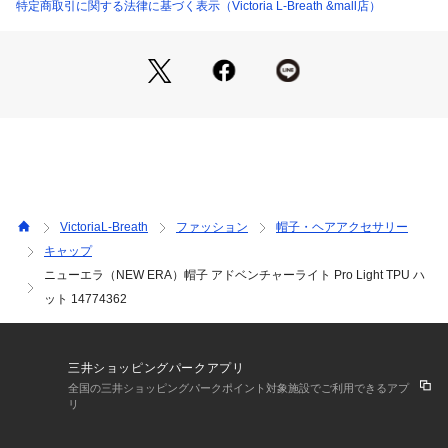
仕様。あご紐は着脱可能。
特定商取引に関する法律に基づく表示（Victoria L-Breath &mall店）
【商品の購入にあたっての注意事項】
※一部商品において弊社カラー表記がメーカーカラー表記と異
なる場合があります。
※ブラウザやお使いのモニター環境により、掲載画像と実際の
商品の色味が若干異なる場合があります。
※掲載の価格・製品のパッケージ・デザイン・仕様について、
予告なく変更することがあります。あらかじめご了承くださ
い。2026年春夏モデル 2026ssmodel ニューエラ NEW ERA
 NEWERA エルブレス ヴィクトリア ビクトリア Victoria L-Br
VictoriaL-Breath
ファッション
帽子・ヘアアクセサリー
eath アウトドアカジュアル小物 アクセサリー 帽子 Men's Me
キャップ
ns メンズ めんず 男性 アウトドア レジャー ハイキング キャ
ニューエラ（NEW ERA）帽子 アドベンチャーライト Pro Light TPU ハ
ンプ ぼうし 日よけ 紫外線対策 UV対策 熱中症対策 黒 ブラッ
ク newera_headwear_26ss
ット 14774362
三井ショッピングパークアプリ
全国の三井ショッピングパークポイント対象施設でご利用できるアプ
リ