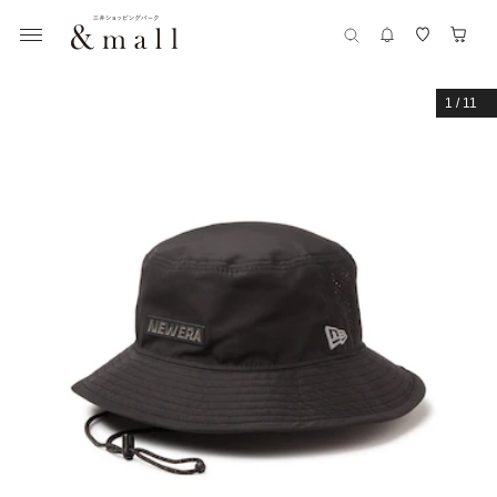
1
/
11