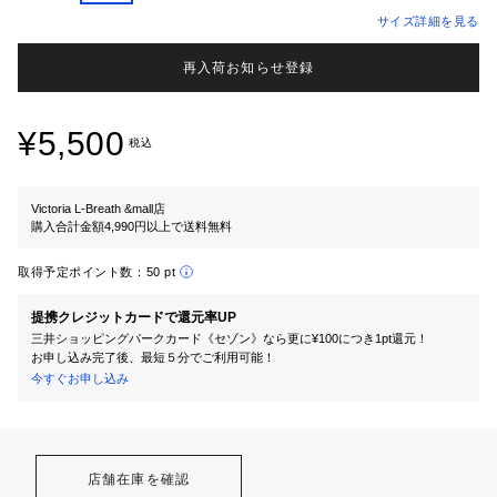
サイズ詳細を見る
再入荷お知らせ登録
¥5,500
税込
Victoria L-Breath &mall店
購入合計金額4,990円以上で送料無料
取得予定ポイント数：
50 pt
提携クレジットカードで還元率UP
三井ショッピングパークカード《セゾン》なら更に¥100につき1pt還元！
お申し込み完了後、最短５分でご利用可能！
今すぐお申し込み
店舗在庫を確認