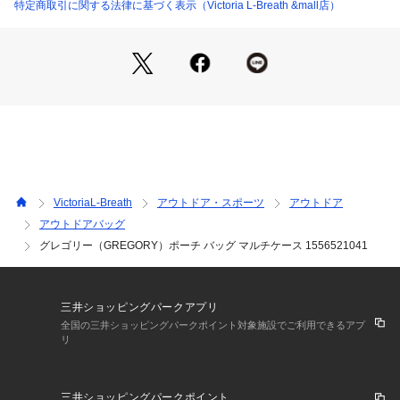
●グレゴリーのアイコンでもあるレザージッパープル
特定商取引に関する法律に基づく表示（Victoria L-Breath &mall店）
●アタッチメント用のDリング
●小さなアイテムの収納に便利な2つのオープンポケット
●バックパックへの装着可能なベルクロアタッチメント
●ポケットの数:2(外側0/内側2)
●暮らしのためにデザイン、長持ちします。
●容量:0.8L
●重量:0.12kg
●メーカーカラー表記:BLACK
【商品の購入にあたっての注意事項】
VictoriaL-Breath
アウトドア・スポーツ
アウトドア
※弊社独自の採寸・計量方法により計測を行っておりますた
アウトドアバッグ
め、多少の誤差が生じる場合がございます。
グレゴリー（GREGORY）ポーチ バッグ マルチケース 1556521041
※一部商品において弊社カラー表記がメーカーカラー表記と異
なる場合がございます。
※ブラウザやお使いのモニター環境により、掲載画像と実際の
商品の色味が若干異なる場合があります。
三井ショッピングパークアプリ
※掲載の価格・製品のパッケージ・デザイン・仕様について、
全国の三井ショッピングパークポイント対象施設でご利用できるアプ
予告なく変更することがあります。あらかじめご了承くださ
リ
い。グレゴリー GREGORY エルブレス ヴィクトリア ビクト
リア Victoria L-Breath ポーチ トレッキングバッグ アウトドア 
レジャー 登山 旅行 小物入れ セカンドバッグ ユニセックス 男
三井ショッピングパークポイント