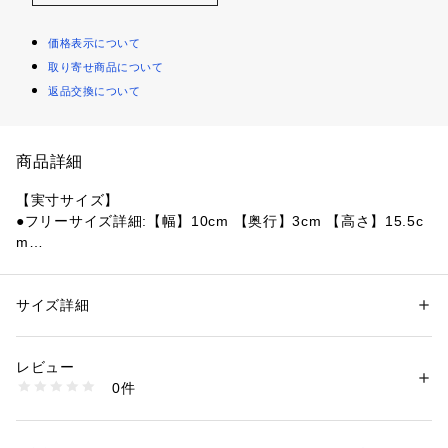
価格表示について
取り寄せ商品について
返品交換について
商品詳細
【実寸サイズ】
●フリーサイズ詳細:【幅】10cm 【奥行】3cm 【高さ】15.5c
m
●ベトナム製
●サングラスやスマートフォン、イヤホンなど、デリケートな
貴重品も安全に収納できるマルチケースです。ケース本体は耐
サイズ詳細
性別：
レディース
久性のあるセミハード素材で、衝撃や圧力から大切なアイテム
カテゴリー：
アウトドア・スポーツ
 ＞ 
アウトドア
 ＞ 
アウトドアバッグ
を保護します。内部にはオープンポケットを備え、ケース内で
レビュー
も整理整頓できます。バックパックのストラップ、ショルダー
商品番号：
1540300155127 
（モール）
0件
ベルトなどに簡単に取り付けることができるアタッチメント付
10891453801 （ショップ）
きで、アウトドアや日常使いに最適です。
●丈夫なYKKジッパーを使用