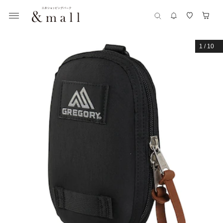
1
/
10