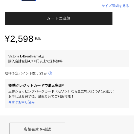
サイズ詳細を見る
カートに追加
¥2,598
税込
Victoria L-Breath &mall店
購入合計金額4,990円以上で送料無料
取得予定ポイント数：
23 pt
提携クレジットカードで還元率UP
三井ショッピングパークカード《セゾン》なら更に¥100につき1pt還元！
お申し込み完了後、最短５分でご利用可能！
今すぐお申し込み
店舗在庫を確認