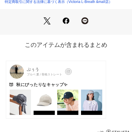
特定商取引に関する法律に基づく表示（Victoria L-Breath &mall店）
【商品の購入にあたっての注意事項】
※弊社独自の採寸・計量方法により計測を行っておりますた
め、多少の誤差が生じる場合がございます。
※一部商品において弊社カラー表記がメーカーカラー表記と異
なる場合がございます。
※ブラウザやお使いのモニター環境により、掲載画像と実際の
商品の色味が若干異なる場合があります。
※掲載の価格・製品のパッケージ・デザイン・仕様について、
予告なく変更することがあります。あらかじめご了承くださ
い。2025年秋冬モデル 2025fwmodel コロンビア Columbia
 エルブレス ヴィクトリア ビクトリア Victoria L-Breath トレ
ッキング小物 アクセサリー 帽子 Men's Mens メンズ めんず
 男性 アウトドア レジャー ハイキング ぼうし 日よけ 紫外線対
策 UV対策 熱中症対策 Colombia_2025FW_newcollection 25
chr_hiker cler25_clm 26ss_clrs 26ss_clrnc