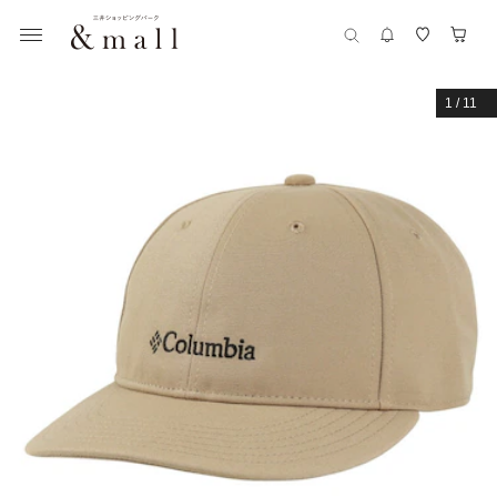
1
/
11