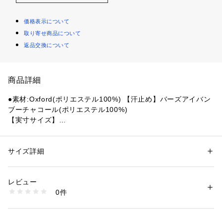
価格表示について
取り寄せ商品について
返品交換について
商品詳細
●素材:Oxford(ポリエステル100%) 【汗止め】バーズアイバン
ブーチャコール(ポリエステル100%)
【実寸サイズ】
●フリーサイズ詳細:【頭囲】57～59cm 【つばの長さ】7cm
●コロンビア独自のサンプロテクション機能「オムニシェイ
ド」UPF50
サイズ詳細
性別：
レディース
メンズ
●コットンライクなポリエステル素材
カテゴリー：
ファッション
 ＞ 
帽子・ヘアアクセサリー
 ＞ 
キャップ
●色落ちしにくい素材
レビュー
●ツバのカーブを緩やかにすることで、快適性がアップ
商品番号：
1540300155000 
（モール）
0件
●後頭部にサイズ調整可能なスナップバック
10891501401 （ショップ）
●アウトドアから日常までマルチに活躍
●メーカーカラー表記:243 Crouton