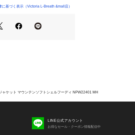
ドなシルエットにアップデートしまし
く表示（Victoria L-Breath &mall店）
レッチ性に加え、立体裁断により、身
ズに追従します。はっ水加工を施し、
フードや袖口、裾はシンプルなバイン
ト性の高いフードは、顔周りの視界を
す。
、クライミングやキャンプなど、アウ
なシーンで活躍する1着です。
トシェル/フード口・袖口・裾口バイン
たっての注意事項】
・計量方法により計測を行っておりま
 ジャケット マウンテンソフトシェルフーディ NPW22401 MH
差が生じる場合がございます。
て弊社カラー表記がメーカーカラー表
ございます。
いのモニター環境により、掲載画像と
が若干異なる場合があります。
LINE公式アカウント
oldwinリペアサービスにて承ってお
お得なセール・クーポン情報配信中
メーカー公式サイトをご確認くださ