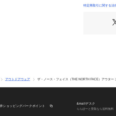
見直し、ややワイ
特定商取引に関する法律に基づ
た。
●生地の高いスト
体の動きにスムー
多少の雨に対応。
ダー仕様。フィッ
妨げにくい構造で
●登山のみならず
トドアのさまざま
●はっ水加工ソフ
ダー仕様
【商品の購入にあ
※弊社独自の採寸
アウトドアウェア
ザ・ノース・フェイス（THE NORTH FACE）アウター
すため、多少の誤
※一部商品におい
記と異なる場合が
※ブラウザやお使
実際の商品の色味
&mallデスク
井ショッピングパークポイント
※修理のご依頼はG
ららぽーと受取なら送料無料
ります。詳しくは