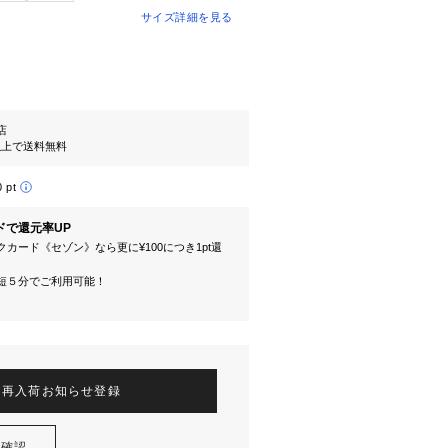
サイズ詳細を見る
l店
円以上で送料無料
0 pt
ドで還元率UP
カード《セゾン》なら更に¥100につき1pt還
短５分でご利用可能！
再入荷お知らせ登録
を確認