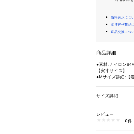
価格表示につ
取り寄せ商品
返品交換につ
商品詳細
●素材:ナイロン84
【実寸サイズ】
●Mサイズ詳細:【着
80.5cm
●Lサイズ詳細:【着
cm
サイズ詳細
性別：
レディース
●LLサイズ詳細:【着
カテゴリー：
アウト
ウェア
丈】85.5cm
レビュー
●ベトナム製
0件
●メーカーカラー表
商品番号：
15403001
10890576301 （
●強度のあるナイ
をブレンドした、