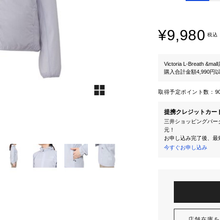
¥9,980
税込
Victoria L-Breath &mal
購入合計金額4,990
取得予定ポイント数：
9
提携クレジットカー
三井ショッピングパーク
元！
お申し込み完了後、最
今すぐお申し込み
店舗在庫