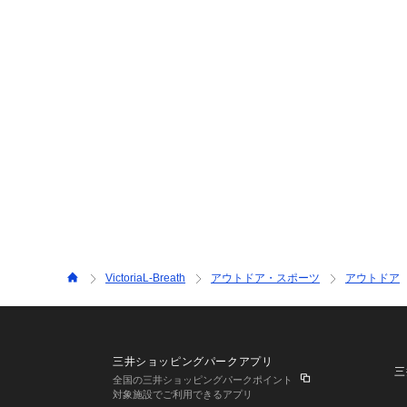
VictoriaL-Breath
アウトドア・スポーツ
アウトドア
三井ショッピングパークアプリ
三
全国の三井ショッピングパークポイント
対象施設でご利用できるアプリ