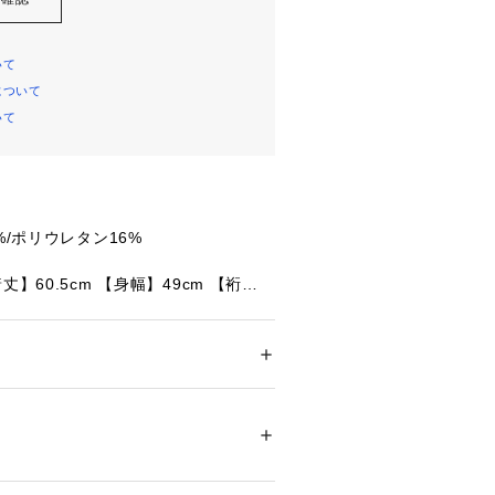
いて
について
いて
%/ポリウレタン16%
丈】60.5cm 【身幅】49cm 【裄丈】
丈】62cm 【身幅】52cm 【裄丈】83
丈】65.5cm 【身幅】54cm 【裄
ドア・スポーツ
 ＞ 
アウトドア
 ＞ 
アウトドア
記:ミスティックヘイズ
54499 
（モール）
ショップ）
ロンと、伸縮性に優れたポリウレタン
薄手のシェルジャケット。サイズ感を