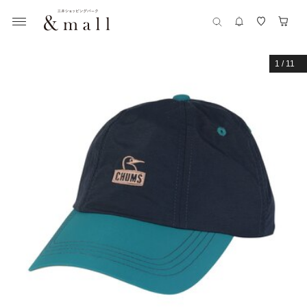
1
/
11