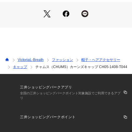
●サイズ調整用のバックアジャスター付き
●ハリ感があり、耐摩耗性に優れたナイロン素材を使用。薄手
の生地感で気温の高い日でも快適な被り心地。撥水加工を施し
ているため小雨程度であれば安心して着用できます。
【商品の購入にあたっての注意事項】
※弊社独自の採寸・計量方法により計測を行っておりますた
め、多少の誤差が生じる場合がございます。
※一部商品において弊社カラー表記がメーカーカラー表記と異
なる場合がございます。
VictoriaL-Breath
ファッション
帽子・ヘアアクセサリー
※ブラウザやお使いのモニター環境により、掲載画像と実際の
キャップ
チャムス（CHUMS）カーンズキャップ CH05-1408-T044
商品の色味が若干異なる場合があります。
※掲載の価格・製品のパッケージ・デザイン・仕様について、
予告なく変更することがあります。あらかじめご了承くださ
い。チャムス CHUMS エルブレス ヴィクトリア ビクトリア Vi
三井ショッピングパークアプリ
ctoria L-Breath アウトドアカジュアル小物 アクセサリー 帽子 
全国の三井ショッピングパークポイント対象施設でご利用できるアプ
リ
Men's Mens メンズ めんず 男性 アウトドア レジャー ハイキ
ング キャンプ ぼうし 日よけ 紫外線対策 UV対策 熱中症対策
三井ショッピングパークポイント