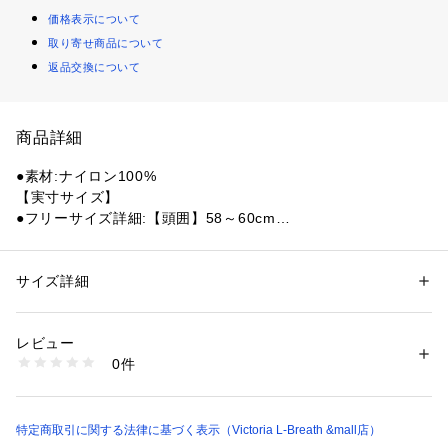
価格表示について
取り寄せ商品について
返品交換について
商品詳細
●素材:ナイロン100%
【実寸サイズ】
●フリーサイズ詳細:【頭囲】58～60cm
●中国製
●Kearnsシリーズのウェアとセットコーデを楽しめる、レトロ
な配色デザインのキャップ
サイズ詳細
性別：
レディース
メンズ
●ヴィンテージのベースボールキャップを彷彿させる、レトロ
カテゴリー：
ファッション
 ＞ 
帽子・ヘアアクセサリー
 ＞ 
キャップ
な配色のキャップ。菊穴やステッチをあえて1色にすることで
レビュー
可愛らしく仕上げています。フロントにはブービーフェイスロ
商品番号：
1540300151990 
（モール）
0件
ゴのワンポイント刺繍入り。
10877601501 （ショップ）
●ユニセックス対応
●撥水加工
●UVカット
特定商取引に関する法律に基づく表示（Victoria L-Breath &mall店）