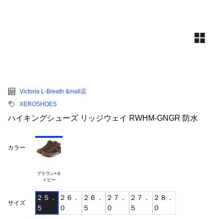
Victoria L-Breath &mall店
XEROSHOES
ハイキングシューズ リッジウェイ RWHM-GNGR 防水
カラー
ブラウン×ネ

２５．
２６．
２６．
２７．
２７．
２８．
サイズ
５
０
５
０
５
０