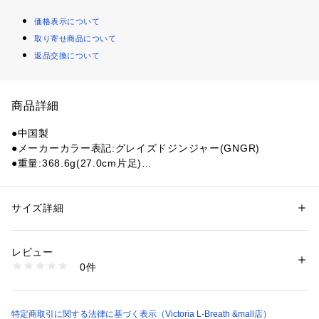
価格表示について
取り寄せ商品について
返品交換について
商品詳細
●中国製
●メーカーカラー表記:グレイズドジンジャー(GNGR)
●重量:368.6g(27.0cm片足)
●ソール厚/スタックハイト:15.0mm(ソール:2.0mm インソー
ル:3.0mm ストロール:2.0mm)
●懐かしさを感じるレトロな雰囲気で、いい意味で力が抜けた
サイズ詳細
性別：
メンズ
スタイルの防水ハイキングシューズ。「天気がいいし、ちょっ
カテゴリー：
アウトドア・スポーツ
 ＞ 
アウトドア
 ＞ 
アウトドアシューズ
とハイキング行く」くらいの気軽な使い方や普段使いにおすす
レビュー
め
商品番号：
1540300150339 
（モール）
0件
●オススメ使用シーン:ハイキング/アウトドア
10869431501 （ショップ）
【商品の購入にあたっての注意事項】
※弊社独自の採寸・計量方法により計測を行っておりますた
特定商取引に関する法律に基づく表示（Victoria L-Breath &mall店）