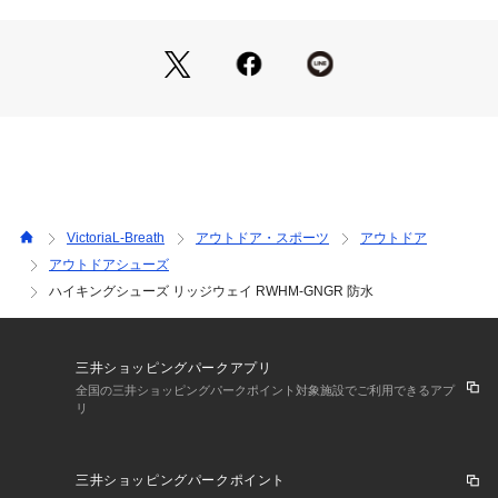
め、多少の誤差が生じる場合がございます。
【こちらの商品について】
※シューズの製造過程で、接着剤の付着や縫製のズレ・歪みが
ある場合がございます。予めご了承の上、お買い求めくださ
い。
※靴ひもの長さについては、左右10cm以内の差までは弊社許
容内とさせていただいております。左右の紐に10cm以上の差
がある場合はメールにてお問い合わせください。
※一部商品において弊社カラー表記がメーカーカラー表記と異
なる場合がございます。
VictoriaL-Breath
アウトドア・スポーツ
アウトドア
※ブラウザやお使いのモニター環境により、掲載画像と実際の
アウトドアシューズ
商品の色味が若干異なる場合があります。
ハイキングシューズ リッジウェイ RWHM-GNGR 防水
※掲載の価格・製品のパッケージ・デザイン・仕様について、
予告なく変更することがあります。あらかじめご了承くださ
い。ゼロシューズ XEROSHOES エルブレス ヴィクトリア ビ
クトリア Victoria L-Breath トレッキングシューズ 靴 ゴアハイ
三井ショッピングパークアプリ
カット Lady's Ladys レディース れでぃーす 女性 アウトドア
全国の三井ショッピングパークポイント対象施設でご利用できるアプ
 登山 トレッキングブーツ 登山 ブーツ 登山靴 シューズ カジュ
リ
アル ネイビー ブラウン 25lb_lyp_week 雨対策 梅雨対策 レイ
ングッズ
三井ショッピングパークポイント