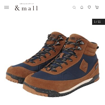
1
/
11