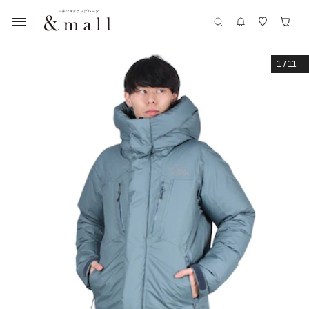
1
/
11