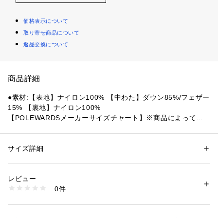
価格表示について
取り寄せ商品について
返品交換について
商品詳細
●素材:【表地】ナイロン100% 【中わた】ダウン85%/フェザー
15% 【裏地】ナイロン100%
【POLEWARDSメーカーサイズチャート】※商品によってサイ
ズが異なる場合が御座います。
●サイズ:【Mサイズ】胸囲88～96cm 身長165～175cm 【Lサ
イズ】胸囲92～100cm 身長170～180cm 【LLサイズ】胸囲96
サイズ詳細
性別：
メンズ
～104cm 身長175～185cm
カテゴリー：
アウトドア・スポーツ
 ＞ 
アウトドア
 ＞ 
アウトドアウェア
【実寸サイズ】
レビュー
●Mサイズ詳細:【着丈】74cm 【肩幅】45cm 【身幅】59.5cm 
商品番号：
1540300149145 
（モール）
0件
【袖丈】70cm
10871898501 （ショップ）
●Lサイズ詳細:【着丈】76.5cm 【肩幅】47cm 【身幅】61cm
 【袖丈】70cm