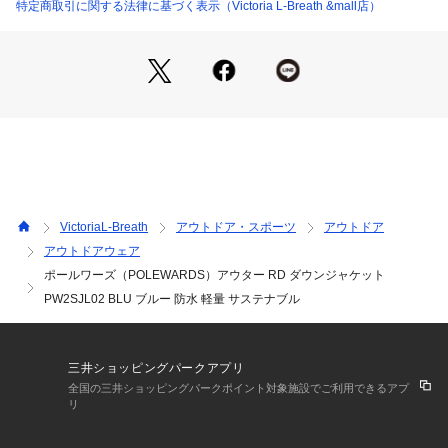
●LLサイズ詳細:【着丈】78cm 【肩幅】49cm 【身幅】62cm
特定商取引に関する法律に基づく表示（Victoria L-Breath &mall店）
 【袖丈】70.5cm
●中国製
●RECYCLE DOWN(リサイクルダウン):羽毛は耐久性に優れて
おり、1世代で終わらせてしまうには「もったいない」素材で
す。リサイクル羽毛を活用し、地球環境に配慮した資源の有効
活用、二酸化炭素の抑制など、持続可能なものづくりを提案し
ていきます。
●表地には軽量で高強度なリップストップを採用
●透湿防水生地にフルシームテープ加工
●ダウンを水濡れから守りドライを保ちます
VictoriaL-Breath
アウトドア・スポーツ
アウトドア
●丁寧に洗浄された650FPリサイクルダウン
アウトドアウェア
ポールワーズ（POLEWARDS）アウター RD ダウンジャケット
【商品の購入にあたっての注意事項】
※弊社独自の採寸・計量方法により計測を行っておりますた
PW2SJL02 BLU ブルー 防水 軽量 サステナブル
め、多少の誤差が生じる場合があります。
※一部商品において弊社カラー表記がメーカーカラー表記と異
なる場合があります。
三井ショッピングパークアプリ
※ブラウザやお使いのモニター環境により、掲載画像と実際の
全国の三井ショッピングパークポイント対象施設でご利用できるアプ
商品の色味が若干異なる場合があります。
リ
※掲載の価格・製品のパッケージ・デザイン・仕様について、
予告なく変更することがあります。あらかじめご了承くださ