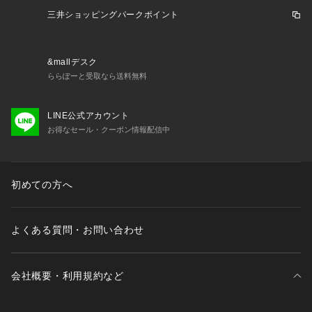
い。ポールワーズ POLEWARDS エルブレス ヴィクトリア ビ
三井ショッピングパークポイント
クトリア Victoria L-Breath トレッキングウエア アウター Me
n's Mens メンズ めんず 男性 メンズ服 メンズファッション 紳
士服 10代 20代 30代 40代 50代 60代 70代 上着 カジュアル
&mallデスク
 防寒 ウインタージャケット 冬ジャケット 冬アウター ブラン
ららぽーと受取なら送料無料
ドジャケット 高級ジャケット 高級感 保温 あったか アウトド
ア レジャー キャンプ ハイキング トレッキング 釣り フィッシ
ング フェス 旅行 登山 トラベラー ハイカー スポーツ観戦 屋外
LINE公式アカウント
作業 天体観測 通勤 通学 防水 耐水 防風 透湿 小雨対策 雪対策
お得なセール・クーポン情報配信中
 軽量 フルジップ フード シンプル エコ素材 リサイクルダウン
 サステナブル SDGs lb_hatsuuri_2025 2512lblp_wear メン
ズ_ダウン_中綿_アウター_秋冬春
初めての方へ
よくある質問・お問い合わせ
会社概要・利用規約など