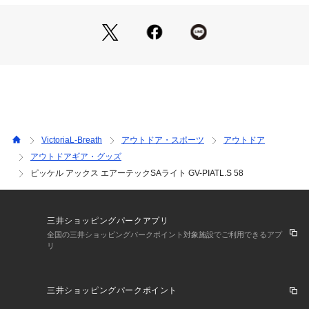
商品の色味が若干異なる場合があります。
※掲載の価格・製品のパッケージ・デザイン・仕様について、
予告なく変更することがあります。あらかじめご了承くださ
い。グリベル GRIVEL エルブレス ヴィクトリア ビクトリア Vi
ctoria L-Breath トレッキング小物 アクセサリー クライミング
小物 アウトドア 登山 雪山 クライミング
VictoriaL-Breath
アウトドア・スポーツ
アウトドア
アウトドアギア・グッズ
ピッケル アックス エアーテックSAライト GV-PIATL.S 58
三井ショッピングパークアプリ
全国の三井ショッピングパークポイント対象施設でご利用できるアプ
リ
三井ショッピングパークポイント