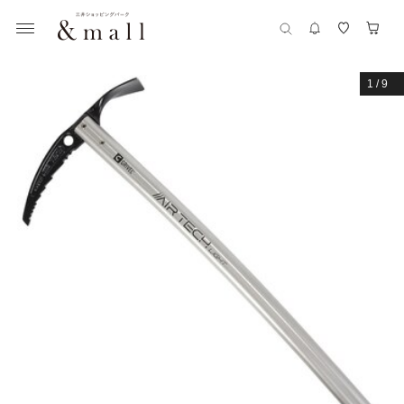
1
/
9