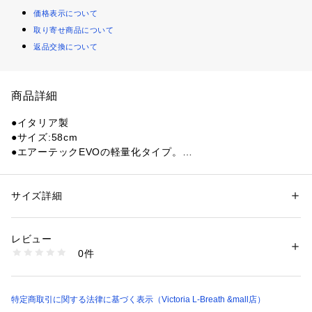
価格表示について
取り寄せ商品について
返品交換について
商品詳細
●イタリア製
●サイズ:58cm
●エアーテックEVOの軽量化タイプ。
●軽量化してもヘッドはニッケルクロムモリブデン鋼製で高い
強度を持つ。
●Gボーンのベーシック規格シャフトはGスライダーの取付が可
サイズ詳細
性別：
レディース
メンズ
能な他、セルフアレスト(SA)形状で登下降時に雪面をとらえや
カテゴリー：
アウトドア・スポーツ
 ＞ 
アウトドア
 ＞ 
アウトドアギア・グ
ッズ
すくなっている。
レビュー
0件
【商品の購入にあたっての注意事項】
商品番号：
1540300148420 
（モール）
10848870101 （ショップ）
※一部商品において弊社カラー表記がメーカーカラー表記と異
なる場合がございます。
※ブラウザやお使いのモニター環境により、掲載画像と実際の
特定商取引に関する法律に基づく表示（Victoria L-Breath &mall店）