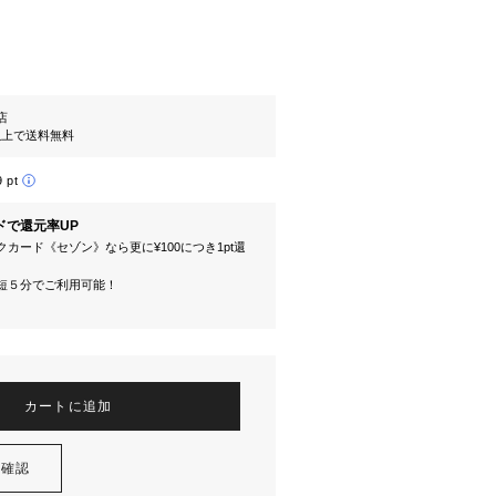
l店
円以上で送料無料
9 pt
ドで還元率UP
カード《セゾン》なら更に¥100につき1pt還
短５分でご利用可能！
カートに追加
を確認