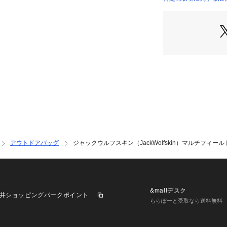
●フロントポケッ
冷機能を付与
●メインコンパー
●チェストバッグ
(ストラップ付)
●リサイクルポリエ
オックスフォード
PU素材で切り替え
●大容量のアウト
ラミネートを配置
●ソフトクーラー
スなデイパックで
●取り外して単体
アウトドアバッグ
ジャックウルフスキン（JackWolfskin）マルチフィールド
チェストバッグも
【商品の購入にあ
※弊社独自の採寸
すため、多少の誤
&mallデスク
井ショッピングパークポイント
※一部商品におい
ららぽーと受取なら送料無料
記と異なる場合が
※ブラウザやお使