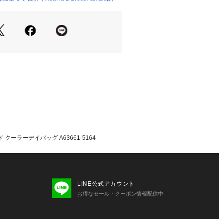
ト内部にアルミラミネートを配備し保
トメント内部は通常の裏地を使用
として使用可能なメッシュポーチ付属
ステルで仕立てた900デニールの撥水
素材をベースに、ボトムパネルはメガ
。
ポケット内部には保冷性のあるアルミ
。
としての機能性も備えた、マルチユー
す。
サコッシュとしても使える、メッシュ
 クーラーデイバッグ A63661-5164
付属。
たっての注意事項】
・計量方法により計測を行っておりま
差が生じる場合があります。
LINE公式アカウント
て弊社カラー表記がメーカーカラー表
お得なセール・クーポン情報配信中
あります。
いのモニター環境により、掲載画像と