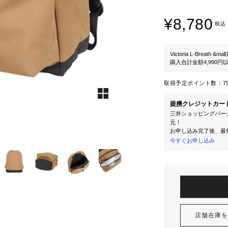
¥8,780
税込
Victoria L-Breath &mal
購入合計金額4,990
取得予定ポイント数：
7
提携クレジットカー
三井ショッピングパーク
元！
お申し込み完了後、最
今すぐお申し込み
店舗在庫