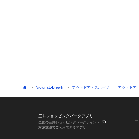
VictoriaL-Breath
アウトドア・スポーツ
アウトドア
三井ショッピングパークアプリ
三
全国の三井ショッピングパークポイント
対象施設でご利用できるアプリ