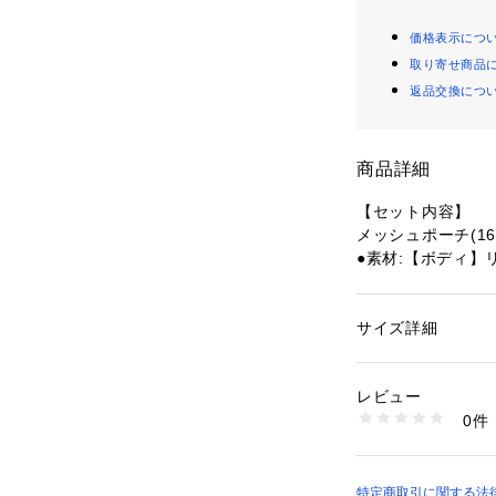
価格表示につ
取り寄せ商品
返品交換につ
商品詳細
【セット内容】
メッシュポーチ(16
●素材:【ボディ】
【実寸サイズ】
●フリーサイズ詳細:
さ】43cm
サイズ詳細
性別：
レディース
●ベトナム製
カテゴリー：
アウト
バッグ
●メーカーカラー表記:
レビュー
●重量:660g
0件
●Capacity 2
商品番号：
15403001
10869316201 （
りの荷物の収納に
●Water Repe
を使用しています
特定商取引に関する法律に基づ