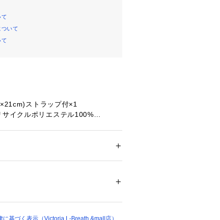
いて
について
いて
×21cm)ストラップ付×1
リサイクルポリエステル100%
【幅】32cm 【奥行】16cm 【高
メンズ
ドア・スポーツ
 ＞ 
アウトドア
 ＞ 
アウトドア
coyote
0～25L:20～25リッター。この製品は日帰
48187 
（モール）
ショップ）
最適です。
llent(撥水):水や汚れ等をはじきやすい生地
。
く表示（Victoria L-Breath &mall店）