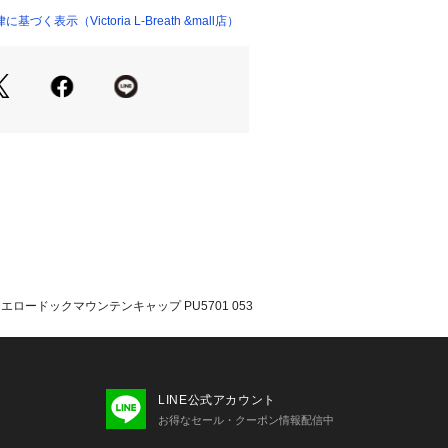
く表示（Victoria L-Breath &mall店）
整可能なプラスティックバックル
のアウトドアシーンやタウンユースに
たっての注意事項】
・計量方法により計測を行っておりま
差が生じる場合があります。
て弊社カラー表記がメーカーカラー表
あります。
いのモニター環境により、掲載画像と
が若干異なる場合があります。
品のパッケージ・デザイン・仕様につ
更することがあります。あらかじめご
イエロードックマウンテンキャップ PU5701 053
ビア Columbia エルブレス ヴィク
ctoria L-Breath トレッキング小物
Men's Mens メンズ めんず 男性 La
レディース れでぃーす 女性 アウトドア レ
ぼうし 日よけ 紫外線対策 UV対策 熱
LINE公式アカウント
er cler25_clm
お得なセール・クーポン情報配信中