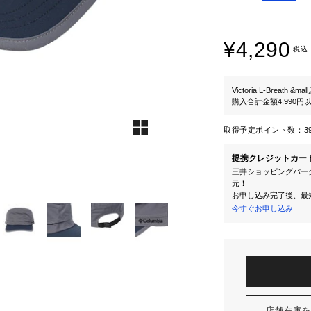
¥4,290
税込
Victoria L-Breath &mal
購入合計金額4,990
取得予定ポイント数：
3
提携クレジットカー
三井ショッピングパーク
元！
お申し込み完了後、最
今すぐお申し込み
店舗在庫