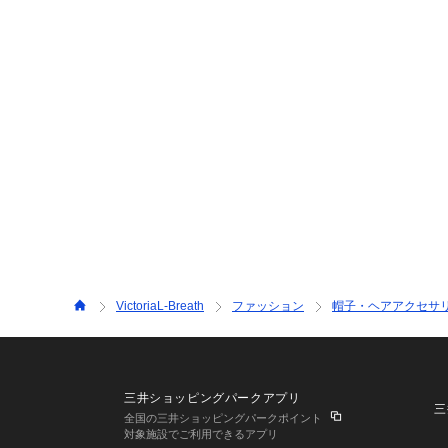
VictoriaL-Breath
ファッション
帽子・ヘアアクセサ
三井ショッピングパークアプリ
三
全国の三井ショッピングパークポイント
対象施設でご利用できるアプリ