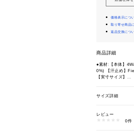
価格表示につ
取り寄せ商品
返品交換につ
商品詳細
●素材:【本体】4
0%) 【汗止め】Fie
【実寸サイズ】
●フリー(O/S)サ
長さ】7cm
●メーカーカラー表記:0
サイズ詳細
性別：
レディース
●コロンビア独自の
カテゴリー：
ファッ
プ
●コロンビア独自
レビュー
ェイド」UPF50
0件
●伸縮性に優れフィ
商品番号：
15403001
10870232901 （
●汗止めに吸湿速
●通気性を確保し