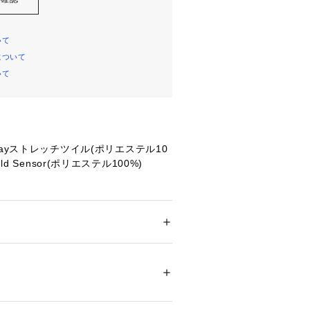
いて
について
いて
Wayストレッチツイル(ポリエステル10
ld Sensor(ポリエステル100%)
イズ詳細:【頭囲】57～59cm 【つばの
53 Graphite
メンズ
はっ水(撥水)機能「オムニシールド」
ション
 ＞ 
帽子・ヘアアクセサリー
 ＞ 
キャッ
のサンプロテクション機能「オムニシ
ット感抜群の4wayストレッチ素材
46716 
（モール）
ショップ）
乾素材
たベンチレーション