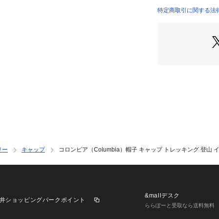
●洗濯機洗い可能
特定商取引に関する法律に基づ
●後部にサイズ調
●ハイキングなど
もおすすめ
【商品の購入にあ
※弊社独自の採寸
すため、多少の誤
※一部商品におい
記と異なる場合が
※ブラウザやお使
実際の商品の色味
※掲載の価格・製
いて、予告なく変
リー
キャップ
コロンビア（Columbia）帽子 キャップ トレッキング 登山 
了承ください。コロン
トリア ビクトリア Vi
 アクセサリー 帽子 
dy's Ladys 
ジャー ハイキング 
&mallデスク
井ショッピングパークポイント
中症対策 25chr_hik
ららぽーと受取なら送料無料