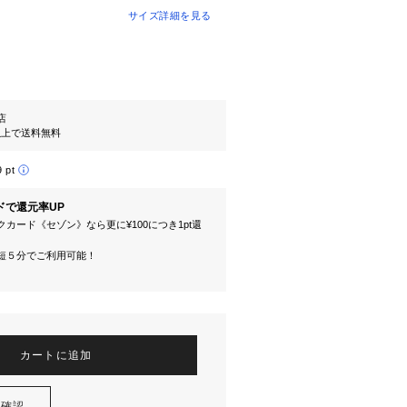
サイズ詳細を見る
l店
円以上で送料無料
9 pt
ドで還元率UP
カード《セゾン》なら更に¥100につき1pt還
短５分でご利用可能！
カートに追加
を確認