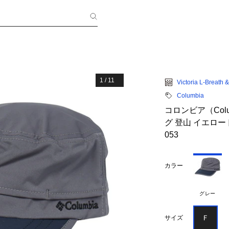
1
/
11
Victoria L-Breath
Columbia
コロンビア（Col
グ 登山 イエロー
053
カラー
グレー
Ｆ
サイズ