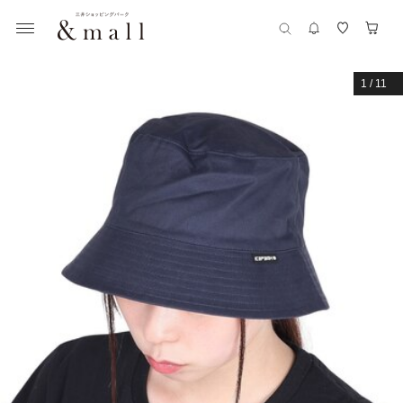
1
/
11