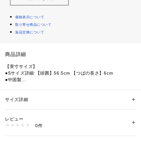
価格表示について
取り寄せ商品について
返品交換について
商品詳細
【実寸サイズ】
●Sサイズ詳細:【頭囲】56.5cm 【つばの長さ】6cm
●中国製
【商品の購入にあたっての注意事項】
※弊社独自の採寸・計量方法により計測を行っておりますた
サイズ詳細
性別：
レディース
め、多少の誤差が生じる場合がございます。
カテゴリー：
ファッション
 ＞ 
帽子・ヘアアクセサリー
 ＞ 
ハット
※一部商品において弊社カラー表記がメーカーカラー表記と異
レビュー
なる場合がございます。
商品番号：
1540300145508 
（モール）
0件
※ブラウザやお使いのモニター環境により、掲載画像と実際の
10849358601 （ショップ）
商品の色味が若干異なる場合があります。
※掲載の価格・製品のパッケージ・デザイン・仕様について、