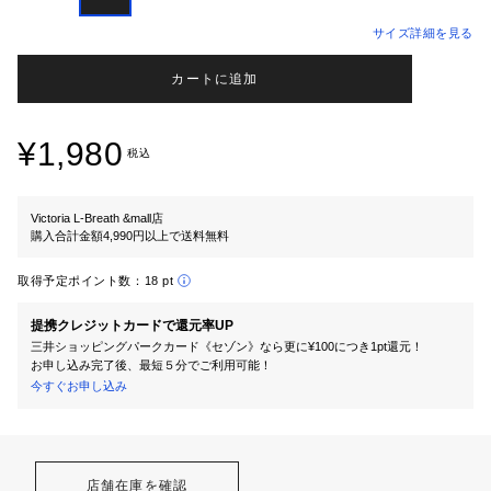
サイズ詳細を見る
カートに追加
¥1,980
税込
Victoria L-Breath &mall店
購入合計金額4,990円以上で送料無料
取得予定ポイント数：
18 pt
提携クレジットカードで還元率UP
三井ショッピングパークカード《セゾン》なら更に¥100につき1pt還元！
お申し込み完了後、最短５分でご利用可能！
今すぐお申し込み
店舗在庫を確認