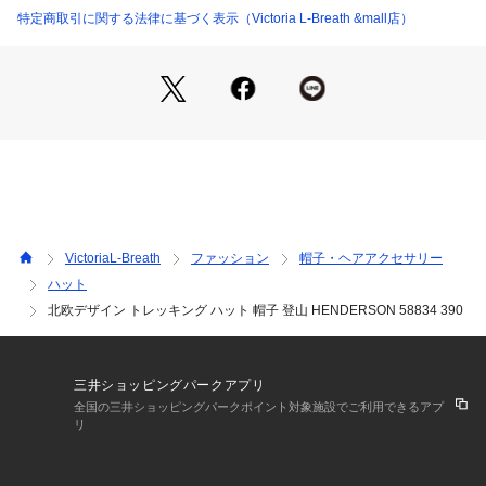
予告なく変更することがあります。あらかじめご了承くださ
特定商取引に関する法律に基づく表示（Victoria L-Breath &mall店）
い。アイスピーク icepeak エルブレス ヴィクトリア ビクトリ
ア Victoria L-Breath トレッキング小物 アクセサリー 帽子 La
dy's Ladys レディース れでぃーす 女性 アウトドア レジャー
 ハイキング ぼうし 日よけ 紫外線対策 UV対策 熱中症対策 お
洒落 オシャレ おしゃれ かわいい カワイイ 可愛い 25chr_hike
r
VictoriaL-Breath
ファッション
帽子・ヘアアクセサリー
ハット
北欧デザイン トレッキング ハット 帽子 登山 HENDERSON 58834 390
三井ショッピングパークアプリ
全国の三井ショッピングパークポイント対象施設でご利用できるアプ
リ