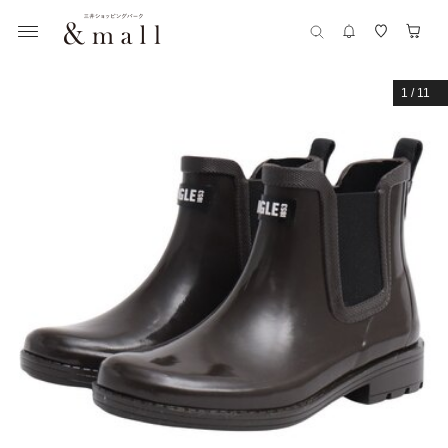
1
/
11