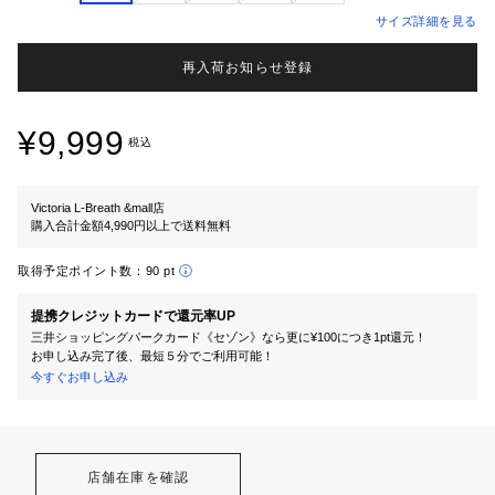
サイズ詳細を見る
再入荷お知らせ登録
¥9,999
税込
Victoria L-Breath &mall店
購入合計金額4,990円以上で送料無料
取得予定ポイント数：
90 pt
提携クレジットカードで還元率UP
三井ショッピングパークカード《セゾン》なら更に¥100につき1pt還元！
お申し込み完了後、最短５分でご利用可能！
今すぐお申し込み
店舗在庫を確認