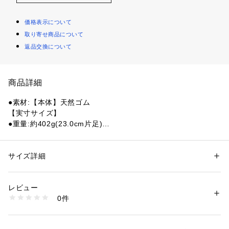
価格表示について
取り寄せ商品について
返品交換について
商品詳細
●素材:【本体】天然ゴム
【実寸サイズ】
●重量:約402g(23.0cm片足)
●重量:約423g(24.0cm片足)
●中国製
●メーカーカラー表記:CACAO
サイズ詳細
性別：
レディース
●キャンプ・野外フェス
カテゴリー：
アウトドア・スポーツ
 ＞ 
アウトドア
 ＞ 
アウトドアシューズ
●ラバー
レビュー
●レギュラーフィット
商品番号：
1540300145341 
（モール）
0件
●晴れの日にも履きたくなる全天候対応のチェルシーラバーブ
10854955001 （ショップ）
ーツ
●防水性と耐久性に優れた天然ゴム素材