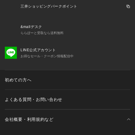
toria L-Breath 雨具 レイングッズ 靴 Lady's Ladys レディー
三井ショッピングパークポイント
ス れでぃーす 女性 アウトドア レジャー キャンプ フェス ハイ
キング ガーデニング 通勤 通学 カジュアル レインブーツ 長靴
 シンプル スタイリッシュ ulハイキング エルブレス lp_shoes_
&mallデスク
240513 rss_2503_shoes_lb rain_shs
ららぽーと受取なら送料無料
LINE公式アカウント
お得なセール・クーポン情報配信中
初めての方へ
よくある質問・お問い合わせ
会社概要・利用規約など