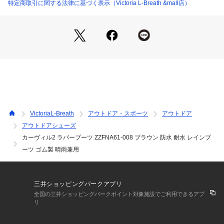
●ベーシックなチェルシーブーツスタイルのレインブーツで
特定商取引に関する法律に基づく表示（Victoria L-Breath &mall店）
す。ナチュラルラバーを採用しているので、雨の日や、デイリ
ーにも活躍するクラシックな1足です。
【商品の購入にあたっての注意事項】
※弊社独自の採寸・計量方法により計測を行っておりますた
め、多少の誤差が生じる場合がございます。
【こちらの商品について】
※シューズの製造過程で、接着剤の付着や縫製のズレ・歪みが
ある場合がございます。ご理解、ご了承の上、お買い求めくだ
さい。
VictoriaL-Breath
アウトドア・スポーツ
アウトドア
※靴ひもの長さについては、左右10cm以内の差までは弊社許
アウトドアシューズ
容内とさせていただいております。
カーヴィル2 ラバーブーツ ZZFNA61-008 ブラウン 防水 耐水 レインブ
左右の紐に10cm以上の差がある場合はメールにてお問い合わ
せください。
ーツ ゴム製 晴雨兼用
※一部商品において弊社カラー表記がメーカーカラー表記と異
なる場合がございます。
※ブラウザやお使いのモニター環境により、掲載画像と実際の
三井ショッピングパークアプリ
商品の色味が若干異なる場合があります。
全国の三井ショッピングパークポイント対象施設でご利用できるアプ
※掲載の価格・製品のパッケージ・デザイン・仕様について、
リ
予告なく変更することがあります。あらかじめご了承くださ
い。エーグル AIGLE エルブレス ヴィクトリア ビクトリア Vic