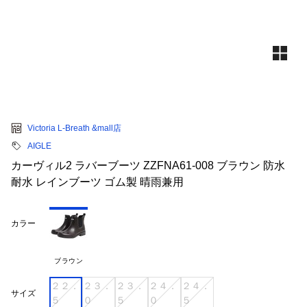
Victoria L-Breath &mall店
AIGLE
カーヴィル2 ラバーブーツ ZZFNA61-008 ブラウン 防水
耐水 レインブーツ ゴム製 晴雨兼用
カラー
ブラウン
２２．
２３．
２３．
２４．
２４．
サイズ
５
０
５
０
５