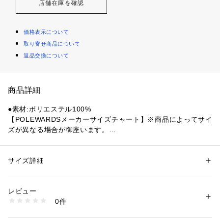
店舗在庫を確認
価格表示について
取り寄せ商品について
返品交換について
商品詳細
●素材:ポリエステル100%
【POLEWARDSメーカーサイズチャート】※商品によってサイ
ズが異なる場合が御座います。
●サイズ:【Sサイズ】バスト76～84cm 【Mサイズ】バスト80
～88cm 【Lサイズ】バスト84～92cm 【LLサイズ】バスト88
～96cm
サイズ詳細
性別：
レディース
【実寸サイズ】
カテゴリー：
アウトドア・スポーツ
 ＞ 
アウトドア
 ＞ 
アウトドアウェア
●Sサイズ詳細:【着丈】59.5cm 【身幅】43cm 【裄丈】73.5c
レビュー
m
商品番号：
1540300144243 
（モール）
0件
●Mサイズ詳細:【着丈】61.5cm 【身幅】45cm 【裄丈】77cm
10859829701 （ショップ）
●Lサイズ詳細:【着丈】64cm 【身幅】47.5cm 【裄丈】78cm