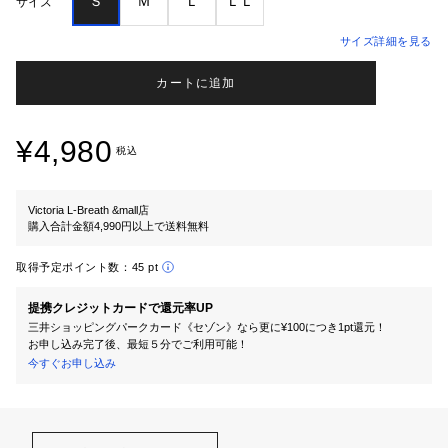
Ｓ
Ｍ
Ｌ
ＬＬ
サイズ
サイズ詳細を見る
カートに追加
¥4,980
税込
Victoria L-Breath &mall店
購入合計金額4,990円以上で送料無料
取得予定ポイント数：
45 pt
提携クレジットカードで還元率UP
三井ショッピングパークカード《セゾン》なら更に¥100につき1pt還元！
お申し込み完了後、最短５分でご利用可能！
今すぐお申し込み