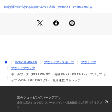
●LLサイズ詳細:【着丈】66.5cm 【身幅】50cm 【裄丈】81.5
cm
特定商取引に関する法律に基づく表示（Victoria L-Breath &mall店）
●中国製
●DRY CONTROL:特殊な素材組織により、嵩高さと軽量性、
ストレッチ性があり快適な着心地を実現する機能素材。発汗に
伴う蒸気を素早く放出し、湿度をウェア内部にこもらせにく
い。
●軽量でストレッチ性の高い糸を使用したTシャツ
●ベ-シックなスタンドカラ-ハ-フジップTEE
【商品の購入にあたっての注意事項】
※弊社独自の採寸・計量方法により計測を行っておりますた
VictoriaL-Breath
アウトドア・スポーツ
アウトドア
め、多少の誤差が生じる場合がございます。
アウトドアウェア
※一部商品において弊社カラー表記がメーカーカラー表記と異
ポールワーズ（POLEWARDS）長袖 DRY COMFORT ハーフジップTシ
なる場合がございます。
※ブラウザやお使いのモニター環境により、掲載画像と実際の
ャツ PW2RHB10 IGRY グレー 吸汗速乾 ストレッチ
商品の色味が若干異なる場合があります。
※掲載の価格・製品のパッケージ・デザイン・仕様について、
予告なく変更することがあります。あらかじめご了承くださ
三井ショッピングパークアプリ
い。ポールワーズ POLEWARDS エルブレス ヴィクトリア ビ
全国の三井ショッピングパークポイント対象施設でご利用できるアプ
クトリア Victoria L-Breath 長袖 トップス カットソー Ladys
リ
 レディース れでぃーす 女性 レディース服 レディースファッ