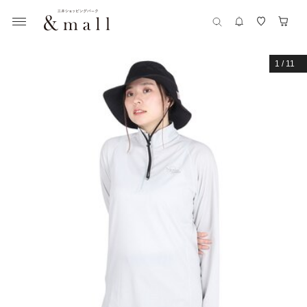
1
/
11