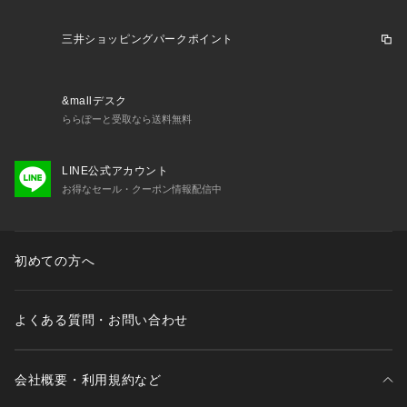
ション 婦人服 10代 20代 30代 40代 50代 60代 70代 80代 日
常 普段 部屋着 フィットネス ジム スポーツ トレーニング トレ
三井ショッピングパークポイント
ッキングウェア アウトドア レジャー キャンプ トレッキング
 ハイキング 登山 旅行 フェス カジュアル ビジネス オフィス
 スクール 通勤 通学 ストレッチ 伸縮性 吸汗速乾 ドライ 軽量
&mallデスク
 シンプル ハイネック ハーフジップ シンプル
ららぽーと受取なら送料無料
LINE公式アカウント
お得なセール・クーポン情報配信中
初めての方へ
よくある質問・お問い合わせ
会社概要・利用規約など